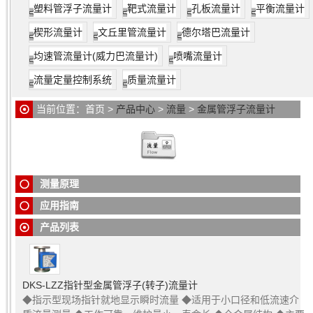
塑料管浮子流量计
靶式流量计
孔板流量计
平衡流量计
楔形流量计
文丘里管流量计
德尔塔巴流量计
均速管流量计(威力巴流量计)
喷嘴流量计
流量定量控制系统
质量流量计
金属管浮子流量计
浮子在测量管中，随着流量的变化，将浮子
当前位置：
首页
>
产品中心
>
流量
>
金属管浮子流量计
金属管浮子流量计
采用可变面积式测量原理，适用于测量液
向上移动，在某一位置浮子所受的浮力与浮子重力达到平衡。
体，气体。全金属结构，有指示型、电远传型、耐腐型、高压
此时浮子与孔板(或锥管)间的流通环隙面积保持一定。环隙面积
型、夹套型、防爆型。具有0-10mA，4-20mA的标准模拟量信
与浮子的上升高度成正比，即浮子在测量管中上升的位置代表
号输出和现场指示。累积，数字通讯，现场修改测量参数，不
流量的大小，变化浮子的位置由内部磁铁传输到外部的指示
同的供电方式功能，带有磁性过滤器和特殊规格品种。广泛应
器，使指示器正确地指示此时的流量值。
测量原理
用于，石油、化工、发电、制药、食品、水处理等。复杂，恶
劣环境条件，及各种介质条件的流量测量过程中。
应用指南
产品列表
DKS-LZZ指针型金属管浮子(转子)流量计
◆指示型现场指针就地显示瞬时流量 ◆适用于小口径和低流速介