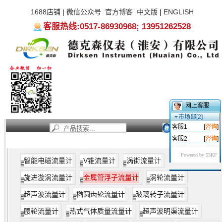
1688店铺
|
微信公众号
官方博客
中文版
|
ENGLISH
客服热线:0517-86930968; 13951262528
网上客服
市场部[2]
客服1
[
咨询
]
客服2
[
咨询
]
首页
新闻资讯
产品中心
服务支持
关于我们
Powered by 53KF
智能电磁流量计
V锥流量计
涡街流量计
旋进漩涡流量计
金属管浮子流量计
涡轮流量计
超声波流量计
椭圆齿轮流量计
玻璃转子流量计
腰轮流量计
热式气体质量流量计
超声波明渠流量计