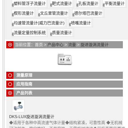
的流量范围内获得良好的线性度。信号经前置放大器放大、滤
塑料管浮子流量计
靶式流量计
孔板流量计
平衡流量计
波、整形转换为与流速成正比的脉冲信号，然后再与温度、压
力等检测信号一起被送往微处理器进行积算处理，在液晶显示
楔形流量计
文丘里管流量计
德尔塔巴流量计
屏上显示出测量结果（瞬时流量、累积流量及温度、压力数
均速管流量计(威力巴流量计)
喷嘴流量计
据）。
流量定量控制系统
质量流量计
流量计结构:
旋进漩涡流量计
结构紧凑，主要由壳体、旋涡发生体、传感器
当前位置：
首页
>
产品中心
>
流量
>
旋进漩涡流量计
（温度、压力、流量）、整流器、支架和转换器构成。
旋进漩涡气体流量计使用条件:
环境温度：-30℃~+55℃ 相对湿度：5%~95% 介质温
度：-30℃~+80℃ 大气压力：86kPa~106kPa
旋进漩涡流量计
广泛应用于石油、化工、城市供气、电力、冶
测量原理
金煤炭等行业各种气体计量。
应用指南
产品列表
DKS-LUX旋进漩涡流量计
◆适用于各种中高流速气体计量◆结构紧凑，可靠性高 ◆无机械