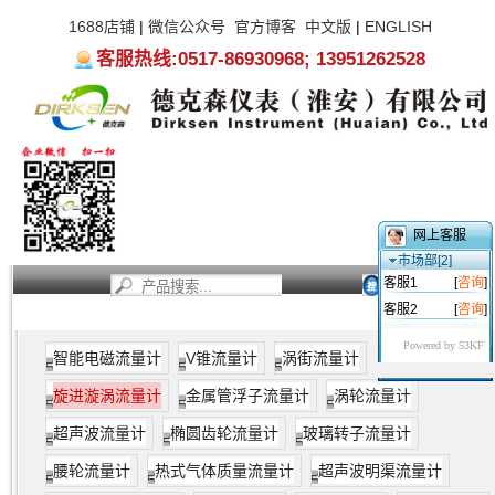
1688店铺
|
微信公众号
官方博客
中文版
|
ENGLISH
客服热线:0517-86930968; 13951262528
网上客服
市场部[2]
客服1
[
咨询
]
客服2
[
咨询
]
首页
新闻资讯
产品中心
服务支持
关于我们
Powered by 53KF
智能电磁流量计
V锥流量计
涡街流量计
旋进漩涡流量计
传感器的流通剖面类似文丘里管的型线。在入
口侧安放一组螺旋型导流叶片，当流体进入流量传感器时，导
旋进漩涡流量计
金属管浮子流量计
涡轮流量计
流叶片迫使流体产生剧烈的旋涡流。当流体进入扩散段时，旋
涡流受到回流的作用，开始作二次旋转，形成陀螺式的涡流进
超声波流量计
椭圆齿轮流量计
玻璃转子流量计
动现象。该进动频率与流量大小成正比，不受流体物理性质和
腰轮流量计
热式气体质量流量计
超声波明渠流量计
密度的影响，检测元件测得流体二次旋转进动频率就能在较宽