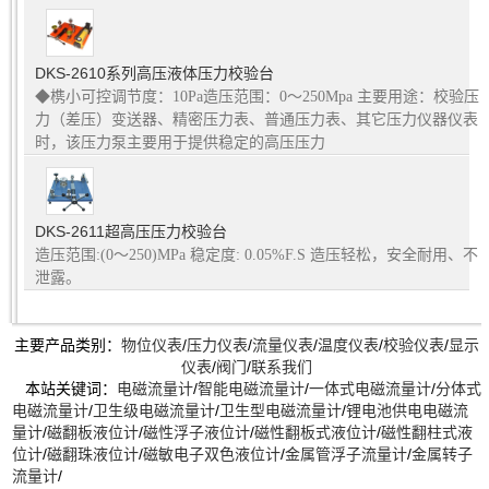
DKS-2610系列高压液体压力校验台
◆槜小可控调节度：10Pa造压范围：0～250Mpa 主要用途：校验压
力（差压）变送器、精密压力表、普通压力表、其它压力仪器仪表
时，该压力泵主要用于提供稳定的高压压力
DKS-2611超高压压力校验台
造压范围:(0～250)MPa 稳定度: 0.05%F.S 造压轻松，安全耐用、不
泄露。
主要产品类别：
物位仪表
/
压力仪表
/
流量仪表
/
温度仪表
/
校验仪表
/
显示
仪表
/
阀门
/
联系我们
本站关键词：
电磁流量计
/
智能电磁流量计
/
一体式电磁流量计
/
分体式
电磁流量计
/
卫生级电磁流量计
/
卫生型电磁流量计
/
锂电池供电电磁流
量计
/
磁翻板液位计
/
磁性浮子液位计
/
磁性翻板式液位计
/
磁性翻柱式液
位计
/
磁翻珠液位计
/
磁敏电子双色液位计
/
金属管浮子流量计
/
金属转子
流量计
/