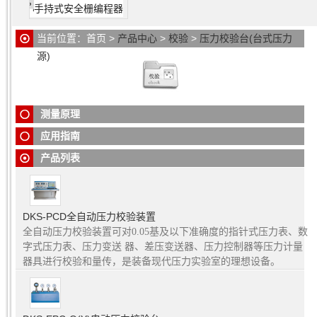
手持式安全栅编程器
当前位置：
首页
>
产品中心
>
校验
>
压力校验台(台式压力
源)
压力校验台
是校验压力(差压)变送器、精密压力表、普通压力
表、压力开关等仪器仪表的辅助设备，与压力标准器配合，完
成检测校准工作。该系列产品主要特点 是：结构简单，造压稳
定，操作省力。
测量原理
压力校验台
适用于校验压力表、压力变送器、压力传感器等其
他压力仪表及真空压力仪表.
应用指南
产品列表
DKS-PCD全自动压力校验装置
全自动压力校验装置可对0.05基及以下准确度的指针式压力表、数
字式压力表、压力变送 器、差压变送器、压力控制器等压力计量
器具进行校验和量传，是装备现代压力实验室的理想设备。