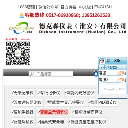
1688店铺
|
微信公众号
官方博客
中文版
|
ENGLISH
客服热线:0517-86930968; 13951262528
网上客服
市场部[2]
客服1
[
咨询
]
客服2
[
咨询
]
首页
新闻资讯
产品中心
服务支持
关于我们
Powered by 53KF
无纸记录仪
有纸记录仪
智能闪光报警仪
温度远传监测仪
智能数字显示报警仪
智能PID调节仪
智能手操器
智能显示调节仪
智能流量积算仪
智能巡检仪
隔离式安全栅
智能流量定量控制仪