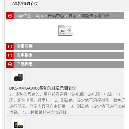
温控阀调节仪
当前位置：
首页
>
产品中心
>
显示
>
智能显示调节仪
智能显示调节仪
(单、双、四通道调节仪)与各类传感器、变送器
配合使用，智能光柱调节仪可对温度、压力、液位、流量、重
量等工业过程参数进行测量、显示、报警控制、变送输出、数
据采集及通讯。
测量原理
智能显示调节仪
应用于工业控制各类领域。
应用指南
产品列表
DKS-XMGA9000智能光柱显示调节仪
1、多种信号输入，用户任意选择（热电偶，热电阻，电流，电
压，线性电阻，频率）。 2、测量值、设定值可用模拟条、数字屏
进行显示，显示内容可自由切换。 3、测量值与设定值可进行加减
运算。 4、8种报警控制方式选择。