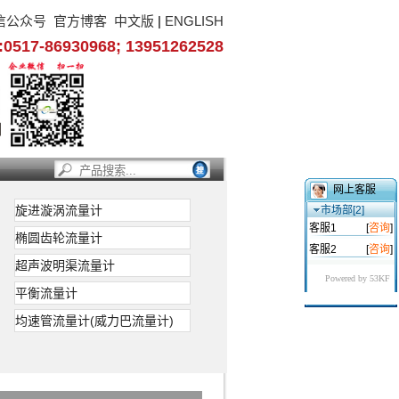
信公众号
官方博客
中文版
|
ENGLISH
17-86930968; 13951262528
网上客服
旋进漩涡流量计
市场部[2]
客服1
[
咨询
]
椭圆齿轮流量计
客服2
[
咨询
]
超声波明渠流量计
Powered by 53KF
平衡流量计
均速管流量计(威力巴流量计)
高性能流量测量装置，该传