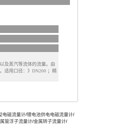
，在线插入式的安装方式，
种特殊的节流装置，其输出
孔。通过两排引压孔将管道
能、建材、烟酒、食品、饮
量流量或体积流量。
液等，空气、焦炉转炉高炉
以及蒸汽等流体的流量。由
适用口径：》DN200 ；精
型电磁流量计
/
锂电池供电电磁流量计
/
属管浮子流量计
/
金属转子流量计
/