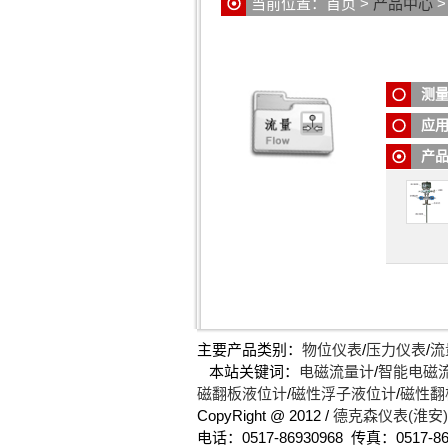
当前位置：
首页
>
产品中心
感器是
通过模
是差压
德尔塔
从上到
料、纺
测
煤气、
应
产
主要产品类别：
物位仪表
/
压力仪表
/
流
本站关键词：
电磁流量计
/
智能电磁
磁翻板液位计
/
磁性浮子液位计
/
磁性翻
CopyRight @ 2012 /
德克森仪表(淮安
电话：0517-86930968 传真：0517-86