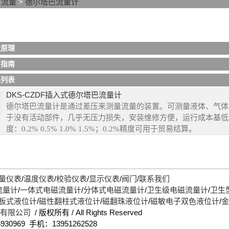
>
流量
>
德尔塔巴流量计
通过管道的平均流速及管道的有效截面积的乘积来确定流量参数的）
型数据精确计算生成专业独特设计的一种高性能流量传感器。它是一
。该传感器通过探头取压，探头前后有两排不均匀分布的若干个引压
巴流量计
广泛应用于全球炼油、煤化工、多晶硅、电力、冶金、太阳
下、从左到右的不同压力或流速平均后，形成了差压，进而计算出质
织、军工等行业的液体、气体、蒸汽，如纯水、自来水、原水、冷凝
量原理
天然气、氮气、氧气等介质的测量。
用指南
品列表
DKS-CZDF插入式德尔塔巴流量计
德尔塔巴流量计是通过差压来测量流量的装置。可测量液体、气体
于没有活动部件，几乎无压力损失，安装维修方便，运行成本基低。
度：0.2% 0.5% 1.0% 1.5%；0.2%精度可用于贸易结算。
量仪表
/
温度仪表
/
校验仪表
/
显示仪表
/
阀门
/
联系我们
流量计
/
一体式电磁流量计
/
分体式电磁流量计
/
卫生级电磁流量计
/
卫生
板式液位计
/
磁性翻柱式液位计
/
磁翻珠液位计
/
磁敏电子双色液位计
/
金
)有限公司
/ 版权所有 / All Rights Reserved
930969 手机：13951262528