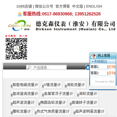
1688店铺
|
微信公众号
官方博客
中文版
|
ENGLISH
客服热线:0517-86930968; 13951262528
网上客服
市场部[2]
客服1
[
咨询
]
客服2
[
咨询
]
首页
新闻资讯
产品中心
服务支持
关于我们
Powered by 53KF
智能电磁流量计
V锥流量计
涡街流量计
旋进漩涡流量计
金属管浮子流量计
涡轮流量计
超声波流量计
椭圆齿轮流量计
玻璃转子流量计
腰轮流量计
热式气体质量流量计
超声波明渠流量计