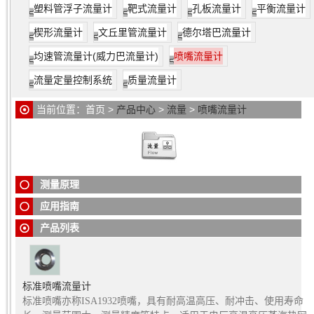
塑料管浮子流量计
靶式流量计
孔板流量计
平衡流量计
喷嘴流量计
是
当充满管道的流体流经管道内的节流装置时，流
楔形流量计
文丘里管流量计
德尔塔巴流量计
束将在节流装置的节流件处形成局部收缩，从而使流速增加，
均速管流量计(威力巴流量计)
喷嘴流量计
静压力低，于是在节流件前后便产生了压力降，即压差，介质
流动的流量越大，在节流件前后产生的压差就越大，所以标准
流量定量控制系统
质量流量计
喷嘴可以通过测量压差来衡量流体流量的大小。这种测量方法
当前位置：
首页
>
产品中心
>
流量
>
喷嘴流量计
是以能量守衡定律和流动连续性定律为基准的。智能节流装置
（标准喷嘴）是集流量、温度、压力检测功能于一体，并能进
行温度、压力自动补偿的新一代流量计，该孔板流量计采用先
喷嘴流量计
是测量流量的差压发生装置，配合各种差压计或差
进的微机技术与微功耗新技术，功能强，结构紧凑，操作 简
压变送器可测量管道中各种流体的流量。标准喷嘴节流装置与
单，使用方便。
差压变送器配套使用，可测量液体、蒸汽、气体的流量，广泛
测量原理
应用于石油、化工、冶金、电力、轻工等部门。
应用指南
产品列表
标准喷嘴流量计
标准喷嘴亦称ISA1932喷嘴，具有耐高温高压、耐冲击、使用寿命