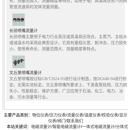
长、测量范围大、测量精度等特点，适用于电厂高温高压蒸汽热网
管道流速高的流体流量测量。
长径喷嘴流量计
长径喷嘴主要用于电力行业高压或高温高压场合，主蒸汽、主给水
或减温水均采用此典型设计，它具有量程比宽、耐冲击、压力损失
小、使用寿命长、测量范围大、测量精度等特点。
文丘里喷嘴流量计
文丘里喷嘴按过标GB/T2624-93进行设计制造，按JJG640-94进行检
定。无需实流标定。文丘里喷嘴所要求上、下游直管段短、压力损
失小、性能稳定、维护方便，广泛应用于石油、化工、电力、冶
金、污水测量等行业。
主要产品类别：
物位仪表
/
压力仪表
/
流量仪表
/
温度仪表
/
校验仪表
/
显示
仪表
/
阀门
/
联系我们
本站关键词：
电磁流量计
/
智能电磁流量计
/
一体式电磁流量计
/
分体式