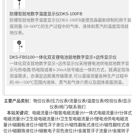
防爆型就地数字温度显示仪DKS-100FB
防爆型就地数字温度显示仪DKS-100FB是德克森最新研制的用于直
接测量-50~600℃的生产过程中的气体、液体和蒸汽的温度现场就
地仪表。
DKS-FBS100一体化双支锂电池就地数字显示+远传显示仪
一体化双支就地数字显示+远传显示仪采用锂电池供电就地数字显
示与热电偶/热电阻或者4-20mA信号输出一体的方式，既满足现场
测温需求，亦满足远距离传输需求,可以直接测量各种生产过程中
的-80-+500℃范围内液体、蒸气和气体介质以及固体表面测温。
主要产品类别：
物位仪表
/
压力仪表
/
流量仪表
/
温度仪表
/
校验仪表
/
显示
仪表
/
阀门
/
联系我们
本站关键词：
电磁流量计
/
智能电磁流量计
/
一体式电磁流量计
/
分体式
电磁流量计
/
卫生级电磁流量计
/
卫生型电磁流量计
/
锂电池供电电磁流
量计
/
磁翻板液位计
/
磁性浮子液位计
/
磁性翻板式液位计
/
磁性翻柱式液
位计
/
磁翻珠液位计
/
磁敏电子双色液位计
/
金属管浮子流量计
/
金属转子