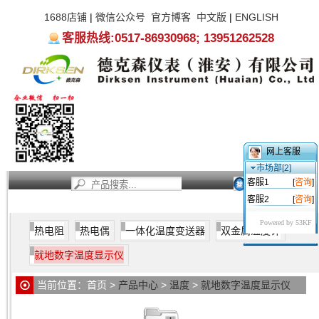
1688店铺
|
微信公众号
官方博客
中文版
|
ENGLISH
客服热线:0517-86930968; 13951262528
网上客服
市场部[2]
客服1
[
咨询
]
客服2
[
咨询
]
首页
新闻资讯
产品中心
服务支持
关于我们
就地数字温度显示仪
采用芯片组装精度高、高稳定性，误差
Powered by 53KF
热电阻
热电偶
一体化温度变送器
双金属温度计
≤0.5%， 内电源、微功耗、不锈钢外壳，防护坚固，美观精
致；进口高精度、低温漂、超低功耗集成电路和宽温型液晶显
就地数字温度显示仪
示器，内置高能量电池连续工作≥3年无需敷设供电电缆，是益
种精度高、稳定性好、适用性极强的新型现场温度显示仪。
当前位置：
首页
>
产品中心
>
温度
>
就地数字温度显示仪
就地数字温度显示仪
特点：采用超微功耗、高精度、低漂移进
口集成电路，使整机功耗极小。具有较强的抗干扰能力和较快
就地数字温度显示仪
具有防尘、耐湿、抗振等特点，适用于各