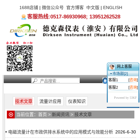
1688店铺
|
微信公众号
官方博客
中文版
|
ENGLISH
客服热线:0517-86930968; 13951262528
网上客服
市场部[2]
客服1
[
咨询
]
客服2
[
咨询
]
首页
新闻资讯
产品中心
服务支持
关于我们
Powered by 53KF
技术文章
流量计应用
仪表知识
当前位置：
首页
>
新闻资讯
>
技术文章
•
电磁流量计在市政供排水系统中的应用模式与效能分析
2026-6-30