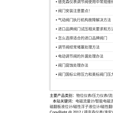
•
德克森仪表调节阀使用中常规维
•
阀门安装注意要点！
•
气动阀门执行机构故障解决方法
•
进口品牌阀门试压相关要求和方
•
怎么选择适合的进口品牌阀门
•
调节阀经常堵塞处理方法
•
电动调节阀的外漏处理办法
•
阀门腐蚀处理办法
•
阀门国标公称压力和美标阀门压
主要产品类别：
物位仪表
/
压力仪表
/
流
本站关键词：
电磁流量计
/
智能电磁
磁翻板液位计
/
磁性浮子液位计
/
磁性翻
CopyRight @ 2012 /
德克森仪表(淮安