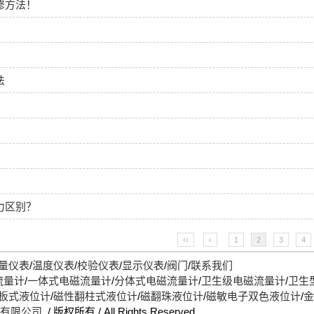
修方法！
法
力区别？
‹‹
‹
1
2
3
4
量仪表
/
温度仪表
/
校验仪表
/
显示仪表
/
阀门
/
联系我们
流量计
/
一体式电磁流量计
/
分体式电磁流量计
/
卫生级电磁流量计
/
卫生
板式液位计
/
磁性翻柱式液位计
/
磁翻珠液位计
/
磁敏电子双色液位计
/
金
)有限公司
/ 版权所有 / All Rights Reserved