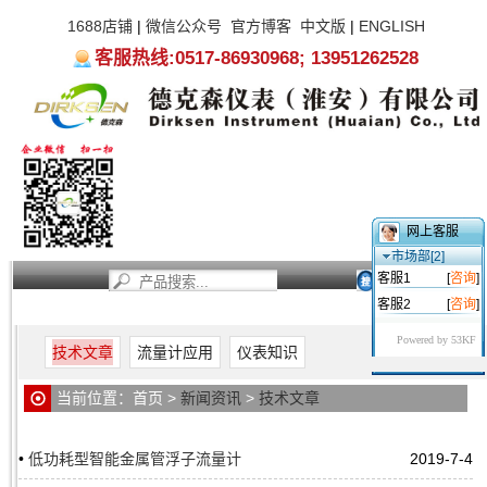
1688店铺
|
微信公众号
官方博客
中文版
|
ENGLISH
客服热线:0517-86930968; 13951262528
网上客服
市场部[2]
客服1
[
咨询
]
客服2
[
咨询
]
首页
新闻资讯
产品中心
服务支持
关于我们
Powered by 53KF
技术文章
流量计应用
仪表知识
当前位置：
首页
>
新闻资讯
>
技术文章
•
低功耗型智能金属管浮子流量计
2019-7-4