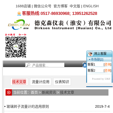
1688店铺
|
微信公众号
官方博客
中文版
|
ENGLISH
客服热线:0517-86930968; 13951262528
网上客服
市场部[2]
客服1
[
咨询
]
客服2
[
咨询
]
首页
新闻资讯
产品中心
服务支持
关于我们
Powered by 53KF
技术文章
流量计应用
仪表知识
当前位置：
首页
>
新闻资讯
>
技术文章
•
玻璃转子流量计的选用原则
2019-7-4