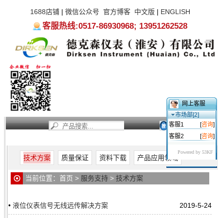
1688店铺
|
微信公众号
官方博客
中文版
|
ENGLISH
客服热线:0517-86930968; 13951262528
网上客服
市场部[2]
客服1
[
咨询
]
客服2
[
咨询
]
首页
新闻资讯
产品中心
服务支持
关于我们
Powered by 53KF
技术方案
质量保证
资料下载
产品应用领域
当前位置：
首页
>
服务支持
>
技术方案
•
液位仪表信号无线远传解决方案
2019-5-24