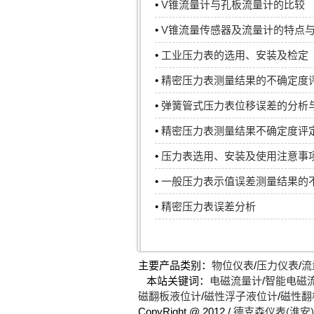
•
V锥流量计与孔板流量计的比较
•
V锥流量传感器及流量计的特点
•
工业压力表的选用、安装及检定
•
精密压力表测量结果的不确定度
•
弹簧管式压力表位移误差的分析
•
精密压力表测量结果不确定度评
•
压力表选用、安装及使用注意事
•
一般压力表示值误差测量结果的
•
精密压力表误差分析
主要产品类别：
物位仪表
/
压力仪表
/
流
本站关键词：
电磁流量计
/
智能电磁
磁翻板液位计
/
磁性浮子液位计
/
磁性翻
CopyRight @ 2012 /
德克森仪表(淮安