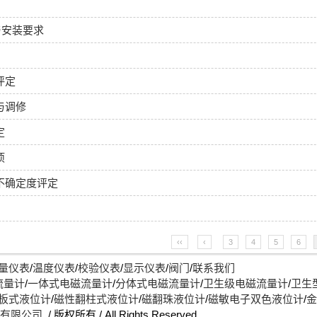
与安装要求
评定
与调修
定
项
不确定度评定
‹‹
‹
3
4
5
6
量仪表
/
温度仪表
/
校验仪表
/
显示仪表
/
阀门
/
联系我们
流量计
/
一体式电磁流量计
/
分体式电磁流量计
/
卫生级电磁流量计
/
卫生
板式液位计
/
磁性翻柱式液位计
/
磁翻珠液位计
/
磁敏电子双色液位计
/
金
)有限公司
/ 版权所有 / All Rights Reserved