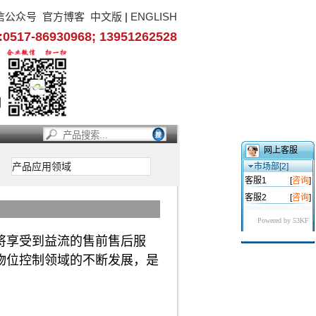
信公众号
官方博客
中文版
|
ENGLISH
17-86930968; 13951262528
网上客服
产品应用领域
市场部[2]
客服1
[
咨询
]
客服2
[
咨询
]
Powered by 53KF
将享受到益流的售前售后服
物位控制领域的不断发展，是