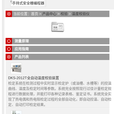
手持式安全栅编程器
化，在越来越多的工业过程中温度已成为影响质量、操作可
靠性和使用寿命的一个最重要的因素之一现场配备一台温度
当前位置：
首页
>
产品中心
>
校验
>
温度校验仪
校验仪变得特别重要。
温度校验仪
的技术优势
：温度校验仪准确的温度测量和监测
温度校验仪
广泛应用于船舶行业、发电和能源分配部门、化
对于机械、船舶及工业装置的安全运行至关重要，对于这些
学和石化工业、医药工业、食品工业及其他许多行业，至今
领域所应用的温度传感器的常规检测因经济及技术安全等原
为止，温度校验仪已经成为上述所列行业技术人员的标准仪
因极为必要，并已在许多方面成为规定的程序
器。同时，以温度校验仪独特的结构，即使在1300℃的温度
测量原理
下，也可以进行经济、安全、可靠和高质量的工作。
应用指南
产品列表
DKS-2012T全自动温度校验装置
检定系统在检测过程中实时显示检定炉（或油槽、水槽等）的控温
曲线、温度及检定时间等参数。系统完全按照现行过佳计量检定规
程进行数据处理，并能打印各种记录表格、鉴定证书。系统完全实
现了热电偶和热电阻检定过程的全部自动化，即自动控温、自动检
定、自动打印检定结果。