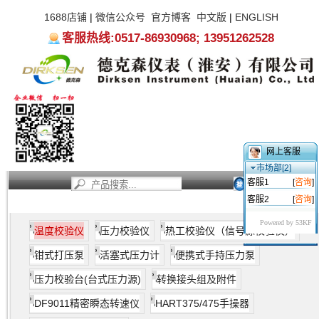
1688店铺
|
微信公众号
官方博客
中文版
|
ENGLISH
客服热线:0517-86930968; 13951262528
网上客服
市场部[2]
客服1
[
咨询
]
客服2
[
咨询
]
首页
新闻资讯
产品中心
服务支持
关于我们
Powered by 53KF
温度校验仪
压力校验仪
热工校验仪（信号源校验仪）
钳式打压泵
活塞式压力计
便携式手持压力泵
温度校验仪
主要用于温度元件（热电偶、铂电阻 、温度
压力校验台(台式压力源)
转换接头组及附件
计）、温度变送器（传感器）、温度开关及温度显示仪表的
校验和维修。尤其在工业应用中，温度计、热电偶和其他温
DF9011精密瞬态转速仪
HART375/475手操器
度传感器由于受到机械、热能和化学因素的影响而加速老