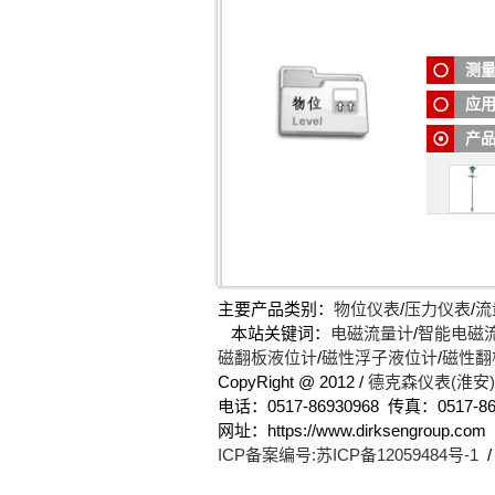
浮球液
浮球
可广泛适
地下
的连续测
测
理等
应
产
主要产品类别：
物位仪表
/
压力仪表
/
流
本站关键词：
电磁流量计
/
智能电磁
磁翻板液位计
/
磁性浮子液位计
/
磁性翻
CopyRight @ 2012 /
德克森仪表(淮安
电话：0517-86930968 传真：0517-86
网址：https://www.dirksengro
ICP备案编号:苏ICP备12059484号-1