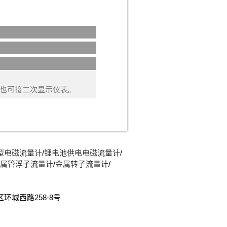
特点。浮球液位计
品饮料、罐区管理和加油站
质的液位（界位）
位，水库水位监测与污水处
也可接二次显示仪表。
型电磁流量计
/
锂电池供电电磁流量计
/
属管浮子流量计
/
金属转子流量计
/
开发区环城西路258-8号