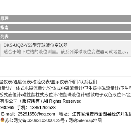
位变送器
的技术优势：浮球液位计具有结构简单，调试方便，可靠性好，精度高等
液位变送器
可用于石油、化工原料储存、工业流程、生化、医药、食
用于高温、高压、粘稠、脏污介质、沥青、含腊等油品以及易燃、易爆、腐蚀性等介
库存等各种液罐的液位工业计量和控制。浮球液位计也适用于大坝水
量
量原理
等。
用指南
品列表
DKS-UQZ-Y53型浮球液位变送器
适合于地下贮槽的液位测量。该系列浮球液位变送器可就地显示，
量仪表
/
温度仪表
/
校验仪表
/
显示仪表
/
阀门
/
联系我们
流量计
/
一体式电磁流量计
/
分体式电磁流量计
/
卫生级电磁流量计
/
卫生
板式液位计
/
磁性翻柱式液位计
/
磁翻珠液位计
/
磁敏电子双色液位计
/
金
)有限公司
/ 版权所有 / All Rights Reserved
930969 手机：13951262528
up.com E-mail：25291658@qq.com 地址：江苏省淮安市金湖县经济
/
苏公网安备:32083102000129号
/
网站Sitemap地图