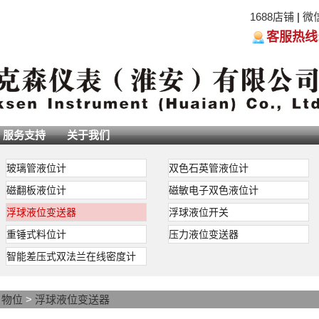
1688店铺
|
微
客服热线:05
服务支持
关于我们
玻璃管液位计
双色石英管液位计
磁翻板液位计
磁敏电子双色液位计
浮球液位变送器
浮球液位开关
重锤式料位计
压力液位变送器
智能差压式双法兰在线密度计
位变送器
由浮球、插杆等组成。浮球液位计通过连接法兰按装于容器顶上，浮球根
浮于液面，当容器的液位变化时浮球也随着上下移动，由于磁性作用，浮球液位计的
置变化成电信号，通过显示仪表用数字显示液体的实际位置，浮球液位计从而达到液
>
物位
>
浮球液位变送器