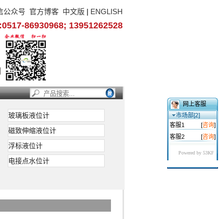
信公众号
官方博客
中文版
|
ENGLISH
17-86930968; 13951262528
网上客服
玻璃板液位计
市场部[2]
客服1
[
咨询
]
磁致伸缩液位计
客服2
[
咨询
]
浮标液位计
Powered by 53KF
电接点水位计
据排开液体体积相
干簧受磁性吸合，
面的远距离检测和