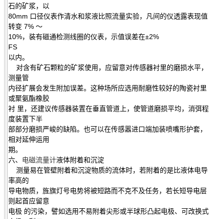
石的矿浆，以
80mm 口径仪表作清水和浆液比照流量实验，凡间的仪透露表现值
转变 7% ～
10%，装有磁通检测线圈的仪表，示值误差在±2%
FS
以内。
对含有矿石颗粒的矿浆使用，应留意对传感器衬里的磨损水平，
测量管
内径扩展会发生附加误差。这种场所应选用耐磨性较好的陶瓷衬里
或聚氨酯橡胶
衬 里，还建议传感器装置在垂直管道上，使管道磨损平均，消弭程
度装置下半
部部分磨损严峻的缺陷。也可以在传感嚣进口端加装喷嘴形护套，
相对延伸运用
期。
六、
电磁流量计
液体附着和沉淀
测量易在管壁附着和沉淀物质的流体时，若附着的是比液体电导
率高的
导电物质，旌旗灯号电势将被短路而不克不及任务，若长短导电层
则起首应留意
电极 的污染，譬如选用不易附着尖形或半球形凸起电极、可改换式