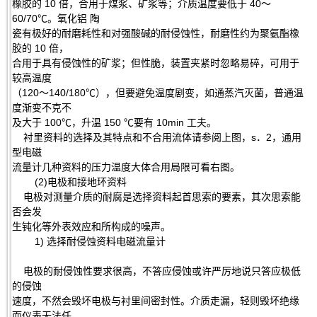
橡胶的 10 倍，合用于煤浆、矿浆等；介质温度要低于 40～
60/70℃。氧化铝 陶
瓷有极好的耐磨耗性和对强酸碱的耐侵蚀性，耐磨性约为聚氨酯橡
胶的 10 倍，
合用于具有侵蚀性的矿浆；但性脆，装置夹紧时忽略易碎，可用于
较高温度
（120～140/180℃），但要避免温度剧变，如通蒸汽灭菌，普通温
度渐变不克不
及大于 100℃，升温 150 ℃要有 10min 工夫。
衬里资料的选择及其特点和不合用流体请参阅上图，s．2，通用
型电磁
流量计几种资料的压力温度大体合用局限可看右图。
(2)电极和接地环资料
电极对测量介质的耐腐是选择资料起首思索的要素，其次思索能
否会发
生钝化等外表效应和所构成的噪声。
1) 选择耐侵蚀资料电磁流量计
电极的耐侵蚀性要求很高，不答应侵蚀或许严厉地说只答应极低
的侵蚀
速度，不然会毁坏电极与衬里间密封性。介质走漏，轻则毁坏绝缘
而仪表无法任