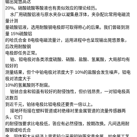
输出晃悠高达
20%。硝酸硫酸等酸液也有类似效应的理论经历。
水厂用硫酸铝液与原水夹杂以凝集悬浮体，夹杂配比常用电磁流
量计测
量硫酸铝液，选用耐酸钢电极即可取得称心的后果。我们曾碰到测
量 15%硫酸铝
的哈氏合金 B电极电磁流量计，运用进程中也呈现输出晃悠景象，
后改用耐酸钢
电极即任务正常。
铂、钽电极对各类浓度硫酸、硝酸、盐酸、氢氟酸，大局部均有
较好的
测量结果，但个中铂电极对浓度大于 10%的盐酸会发生噪声，钽电
极对浓度大于
10%的氢氟酸则不耐腐。
铂铱合金和钽虽有较好的耐侵蚀性，但价钱昂贵，一对钽电极高
达数百
到近千元，铂铱电极比钽电极还要贵一倍以上。
接地环衔接在塑料管道或衬绝缘衬里金属管道的流量传感器两
头，它们
的耐侵蚀要求比电极低，答应有必然侵蚀，按期改换。凡间选用耐
酸钢或哈氏合
金。因体积大从经济上思索较少采用钽铂等宝贵金属。如金属工艺