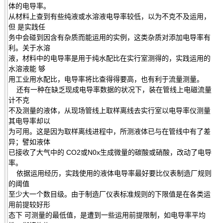
体的电导率。
从材料上查到有些纯液或水溶液电导率较低，以为不克不及运用，
但 是实践任
务中会碰到因含有杂质而能运用的实例，这类杂质对添加电导率有
利。关于水溶
液，材料中的电导率是用于纯水配比在实行室测得的，实践运用的
水溶液能 够
用工业用水配比，电导率将比查得得要高，也有利于流量测量。
还有一种在缺乏现成电导率数据的状况下，装在管线上电磁流量
计不克
不及测量的液体，从现场管线上取样离线去实行室以电导率仪测量
其电导率却以
为可用。这是因为取样离线进程中，所测液体已与在管线中有了差
异；譬如液体
已接收了大气中的 CO2或N0x生成微量的碳酸或硝酸，改动了电导
率。
依据运用经历，实践使用的液体电导率最好要比仪表制造厂规则
的阈值
至少大一个数目级。由于制造厂仪表标准规则的下限值是在各类运
用前提较好形
态下 可测量的最低值，是遭到一些运用前提限制，如电导率平均