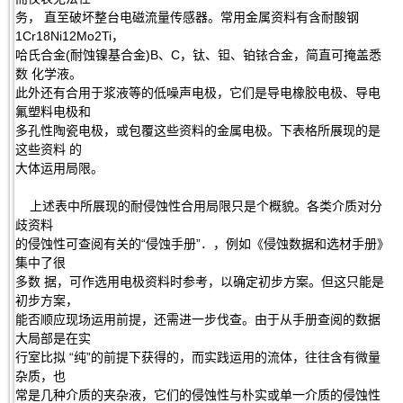
务， 直至破坏整台电磁流量传感器。常用金属资料有含耐酸钢
1Cr18Ni12Mo2Ti，
哈氏合金(耐蚀镍基合金)B、C，钛、钽、铂铱合金，简直可掩盖悉
数 化学液。
此外还有合用于浆液等的低噪声电极，它们是导电橡胶电极、导电
氟塑料电极和
多孔性陶瓷电极，或包覆这些资料的金属电极。下表格所展现的是
这些资料 的
大体运用局限。
上述表中所展现的耐侵蚀性合用局限只是个概貌。各类介质对分
歧资料
的侵蚀性可查阅有关的“侵蚀手册”．，例如《侵蚀数据和选材手册》
集中了很
多数 据，可作选用电极资料时参考，以确定初步方案。但这只能是
初步方案，
能否顺应现场运用前提，还需进一步伐查。由于从手册查阅的数据
大局部是在实
行室比拟 “纯”的前提下获得的，而实践运用的流体，往往含有微量
杂质，也
常是几种介质的夹杂液，它们的侵蚀性与朴实或单一介质的侵蚀性