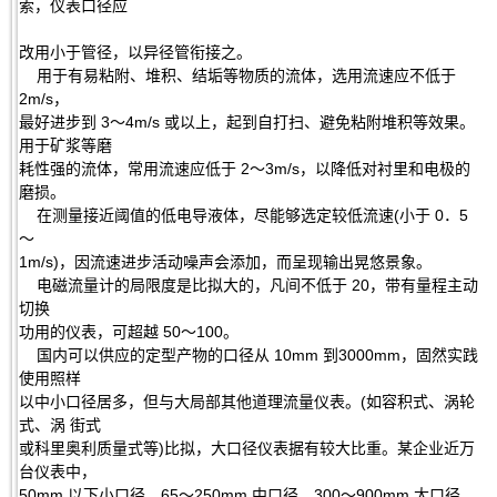
索，仪表口径应
改用小于管径，以异径管衔接之。
用于有易粘附、堆积、结垢等物质的流体，选用流速应不低于
2m/s，
最好进步到 3～4m/s 或以上，起到自打扫、避免粘附堆积等效果。
用于矿浆等磨
耗性强的流体，常用流速应低于 2～3m/s，以降低对衬里和电极的
磨损。
在测量接近阈值的低电导液体，尽能够选定较低流速(小于 0．5
～
1m/s)，因流速进步活动噪声会添加，而呈现输出晃悠景象。
电磁流量计的局限度是比拟大的，凡间不低于 20，带有量程主动
切换
功用的仪表，可超越 50～100。
国内可以供应的定型产物的口径从 10mm 到3000mm，固然实践
使用照样
以中小口径居多，但与大局部其他道理流量仪表。(如容积式、涡轮
式、涡 街式
或科里奥利质量式等)比拟，大口径仪表据有较大比重。某企业近万
台仪表中，
50mm 以下小口径、65～250mm 中口径、300～900mm 大口径、