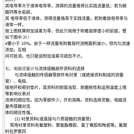
其电导率大于液体电导率，测得的流量值将比实践流量低；若为碳
酸钙等水垢层，
其 电导率低于液体，测得流量值高于实践流量。若附着层电导率与
液体一样，
按上图核算附加误差为零，但此只局限于附着层厚度小的前提，譬
如下图中 2t /
d要小于 10%。由于一样流量有附着层时流畅面积减小，但均匀流速
添加，互相
间可抵消，也只能说附加误差可疏忽不计。
七、
电磁流量计
与流体接触部件资料的选择
与流体接触的传感器零部件有衬里（或绝缘资料制成的测量
管）、电极、
接地环和密封垫片，其资料的耐腐浊型、耐磨耗性和运用温度上限
等影响仪表对
流体的顺应性。因为零部件少，外形简略，资料选择灵敏，电磁流
量传感器对流
体的顺应性强。
(1) 衬里资料(或直接与介质接触的测量管)
常用衬里资料有氟塑料、聚氨酯橡胶、氯丁橡胶和陶瓷等。氟塑
料包罗聚四