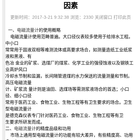
因素
更新时间：2017-3-21 9:32:38 浏览：2330
关闭窗口
打印此页
一、
电磁流量计
的使用概略
电磁流量计使用范畴普遍。大口径仪表较多使用于给排水工程。
中小口
常常用于固液双相等难测流体或高要求场合，如测量造纸工业纸浆
液和黑液、有
色冶 金业的矿浆、选煤厂的煤浆、化学工业的强侵蚀液以及钢铁工
业高炉风口
冷却水节制和监漏，长间隔管道煤的水力保送的流量测量和节制。
高压电磁流量
计、矿浆流 量计则是油田、选煤场等需测浆液场合的首选；小口
径、细小口径
常用于医药工业、食物工业、生物工程等有卫生要求的场合。卫生
型电磁流量计
是德克森仪表专门针对医药工业、食物工业、生物工程等有卫
生要求所研发而成。
二、
电磁流量计
的精度品级和功用
市场上通用型电磁流量计的功能有较大差异，有些精度高、功用