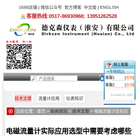
1688店铺
|
微信公众号
官方博客
中文版
|
ENGLISH
客服热线:0517-86930968; 13951262528
网上客服
市场部[2]
客服1
[
咨询
]
客服2
[
咨询
]
首页
新闻资讯
产品中心
服务支持
关于我们
Powered by 53KF
技术文章
流量计应用
仪表知识
当前位置：
首页
>
新闻资讯
>
技术文章
> 电磁流量计实际应
用选型中需要考虑哪些因素
电磁流量计实际应用选型中需要考虑哪些