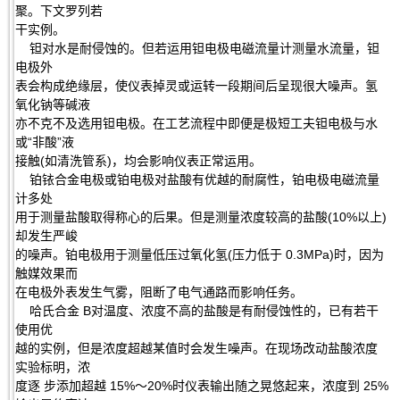
聚。下文罗列若
干实例。
钽对水是耐侵蚀的。但若运用钽电极电磁流量计测量水流量，钽
电极外
表会构成绝缘层，使仪表掉灵或运转一段期间后呈现很大噪声。氢
氧化钠等碱液
亦不克不及选用钽电极。在工艺流程中即便是极短工夫钽电极与水
或“非酸”液
接触(如清洗管系)，均会影响仪表正常运用。
铂铱合金电极或铂电极对盐酸有优越的耐腐性，铂电极电磁流量
计多处
用于测量盐酸取得称心的后果。但是测量浓度较高的盐酸(10%以上)
却发生严峻
的噪声。铂电极用于测量低压过氧化氢(压力低于 0.3MPa)时，因为
触媒效果而
在电极外表发生气雾，阻断了电气通路而影响任务。
哈氏合金 B对温度、浓度不高的盐酸是有耐侵蚀性的，已有若干
使用优
越的实例，但是浓度超越某值时会发生噪声。在现场改动盐酸浓度
实验标明，浓
度逐 步添加超越 15%～20%时仪表输出随之晃悠起来，浓度到 25%