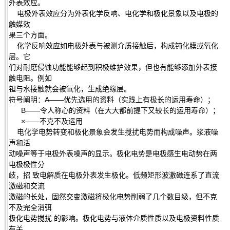
外表效应。
电极外表效应分为外表化学反响、电化学和极化景象以及电极的
触媒效
果三个方面。
化学反响效应如电极外表与被测介质接触后，构成钝化膜或氧化
层。它
们对耐磨侵蚀功能能够起到积极维护效果，但也有能够添加外表接
触电阻。例如
钽与水接触就会被氧化，生成绝缘层。
符号阐明：A——优先选用的资料（实践上有极长的运用寿命）；
B——令人称心的资料（在大大都前提下又较长的运用寿命）；
×——不克不及运用
电化学电势转变和极化景象会发生搅扰电势而构成噪声。浆液噪
声和活
动噪声等于电极外表噪声的显示。极化电势是电极感生电动势在两
电极极性分
歧，招 致电解质在电极外表发生极化。低频矩形波激磁连系了直流
激磁和交流
激磁的长处，固然交变激磁将极化电势削弱了几个数目级，但不克
不及完全消弭
极化电势搅扰 的影响。极化电势与液体介质性质以及电极资料性质
有关。