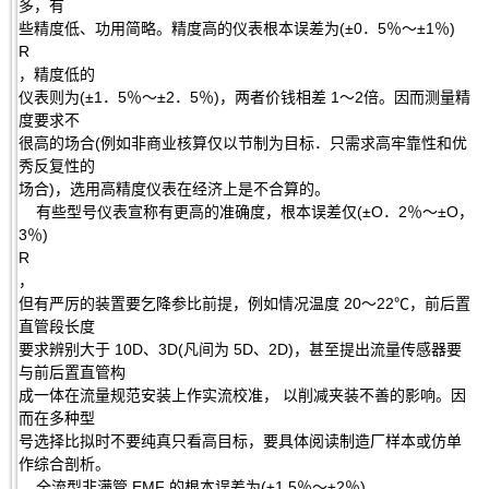
多，有
些精度低、功用简略。精度高的仪表根本误差为(±0．5％～±1％)
R
，精度低的
仪表则为(±1．5％～±2．5％)，两者价钱相差 1～2倍。因而测量精
度要求不
很高的场合(例如非商业核算仅以节制为目标．只需求高牢靠性和优
秀反复性的
场合)，选用高精度仪表在经济上是不合算的。
有些型号仪表宣称有更高的准确度，根本误差仅(±O．2％～±O，
3％)
R
，
但有严厉的装置要乞降参比前提，例如情况温度 20～22℃，前后置
直管段长度
要求辨别大于 10D、3D(凡间为 5D、2D)，甚至提出流量传感器要
与前后置直管构
成一体在流量规范安装上作实流校准， 以削减夹装不善的影响。因
而在多种型
号选择比拟时不要纯真只看高目标，要具体阅读制造厂样本或仿单
作综合剖析。
全流型非满管 EMF 的根本误差为(±1.5％～±2％)