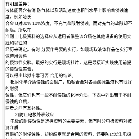
有明显差异；
液体能否含有消 融气体以及活动速度也相当水平上影响着侵蚀速
度。例如哈氏
合金 B对80% 10%浓度，不充气盐酸耐侵蚀，而对充气的盐酸却不
耐腐。所以在
准则上电极资料的选择应从运用者借鉴该介质在其他设备的使用实
践和以往的
经历来确定。有时 分要作需要的实行，如现场取液体样品在实行室
做待用资料
的侵蚀性实验。最好的实行是现场挂片，这是最接近实践使用前提
的侵蚀性实验，
可以得出比拟牢靠可否 合用的结论。
钽耐化学介质侵蚀的面很广，铂铱合金对各类酸碱盐液也有很好
的耐侵
蚀性，但它们也有一些不耐侵蚀的化学介质，下表中列出若干不耐
侵蚀的介质，
两者之间有互补性。
2)防止电极外表效应
电极的耐侵蚀性是选择资料的主要要素，但有时分电极资料对被
测介质
有很好的耐侵蚀性，却纷歧定就是合用的资料，还要防止发生电极