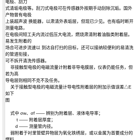
电极、刮刀
式清垢电极等。刮刀式电极可在传感器外按期手动刮除沉垢。国外
产物曾有电极
上装超声波 换能器，以肃清外表垢层，但现已少见。也有临时断开
测量电路，
在电极间短工夫内流过低压大电流，燃烧肃清附着油脂类附着层。
易发生附着的
场合可进步流速以 到达自打扫的目标，还可以接纳较便利的易清洗
的管道衔接，
可不拆开清洗传感器。
非接触型电极的电磁流量计附着非导电膜层，仪表仍能任务，但
若为高
导电层则相同不克不及任务。
关于接触型电极的电磁流量计导电性附着层的附加示值误差△E
如下
图
式中 σw、σf —— 辨别为附着层、液体电导率；
t —— 附着层厚度；
d —— 测量管内径。
弱附着于衬里管壁异物层为氧化铁绣层，或以金属为首要成分的
燃料，