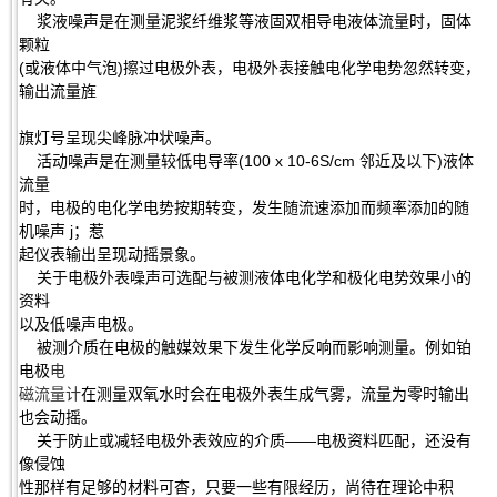
浆液噪声是在测量泥浆纤维浆等液固双相导电液体流量时，固体
颗粒
(或液体中气泡)擦过电极外表，电极外表接触电化学电势忽然转变，
输出流量旌
旗灯号呈现尖峰脉冲状噪声。
活动噪声是在测量较低电导率(100 x 10-6S/cm 邻近及以下)液体
流量
时，电极的电化学电势按期转变，发生随流速添加而频率添加的随
机噪声 j；惹
起仪表输出呈现动摇景象。
关于电极外表噪声可选配与被测液体电化学和极化电势效果小的
资料
以及低噪声电极。
被测介质在电极的触媒效果下发生化学反响而影响测量。例如铂
电极
电
磁流量计
在测量双氧水时会在电极外表生成气雾，流量为零时输出
也会动摇。
关于防止或减轻电极外表效应的介质——电极资料匹配，还没有
像侵蚀
性那样有足够的材料可杳，只要一些有限经历，尚待在理论中积