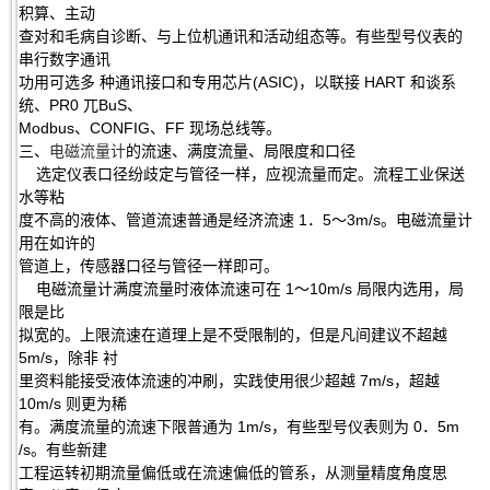
积算、主动
查对和毛病自诊断、与上位机通讯和活动组态等。有些型号仪表的
串行数字通讯
功用可选多 种通讯接口和专用芯片(ASIC)，以联接 HART 和谈系
统、PR0 兀BuS、
Modbus、CONFIG、FF 现场总线等。
三、
电磁流量计
的流速、满度流量、局限度和口径
选定仪表口径纷歧定与管径一样，应视流量而定。流程工业保送
水等粘
度不高的液体、管道流速普通是经济流速 1．5～3m/s。电磁流量计
用在如许的
管道上，传感器口径与管径一样即可。
电磁流量计满度流量时液体流速可在 1～10m/s 局限内选用，局
限是比
拟宽的。上限流速在道理上是不受限制的，但是凡间建议不超越
5m/s，除非 衬
里资料能接受液体流速的冲刷，实践使用很少超越 7m/s，超越
10m/s 则更为稀
有。满度流量的流速下限普通为 1m/s，有些型号仪表则为 0．5m
/s。有些新建
工程运转初期流量偏低或在流速偏低的管系，从测量精度角度思