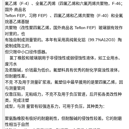
氟乙烯（F-4）、全氟乙丙烯（四氟乙烯和六氟丙烯共聚物，F-46；
国外 商品名
Teflon FEP，习称 FEP）、四氟乙烯和乙烯共聚物（F-40）和全氟
烷基乙烯基醚
共聚物（改性聚四氟乙烯，国外商品名 Teflon FEP）玻璃钢有效作
衬里的，也
有独自制成测量管的。本年有采用高纯氧化铝（99.7%A12O3）陶
瓷制成陈立的，
但只限中小口径传感器。
氯丁橡胶和玻璃钢用于非侵蚀性或弱侵蚀性液体，如工业用水、
废污水
及若酸碱，价钱最为低价。氟塑料具有优秀的耐化学腐浊性液体，
但耐磨性差，
不克 不及用于测量矿浆液。氟塑估中最早援用的是聚四氟乙烯，因
与测量管间
仅靠压贴，无粘结力，不克不及用于负压管道，后开拓各类改性种
类，完成注塑
成型，与测 量管有较强连系力，可用于负压，其种类为：
聚氨酯橡胶有极好的耐磨耗性，但耐酸碱的侵蚀性较差。它的耐磨
性相当于自然