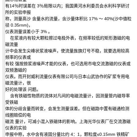
有14％时误差在 3％局限以内；我国黄河水利委员会水利科学研讨
所的实验申报
称，测量高沙 含量水的流量，含沙量体积比 17% ～ 40%(沙中值粒
径 0.35rnm)，
仪表测量误差小于 3% 。
在浆液内有较大颗粒擦过电极外表，在频率较低的矩形激磁的电
磁流量
计中会发生尖峰状浆液噪声，使流量旌旗灯号不稳，就要选用较高
频率的仪表或
有较 强按捺浆液噪声才能的仪表，也可选用市电交流激磁的仪表或
双频激磁的
仪表。而开封威利流量仪表有限公司与日本山武协作的矿浆专用电
磁流量计，很
好的处理该 问题。
含有铁磁性物质的流体对凡间的电磁流量计，因测量管内磁导率
受铁磁
体的分歧含量而转变，会发生测量误差。但在磁路中置有磁通检测
线圈赔偿的电
磁流 量计，可减小混入铁磁体的影响。上海光华仪表厂在交流激磁
仪表的实验
申报中称，水中含有液固分量比约 4：1，颗粒度≤0.15mm 铁精矿