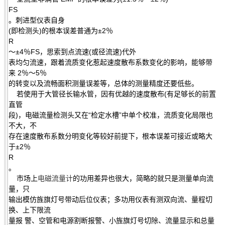
FS
。刺进型仪表自身
(即检测头)的根本误差普通为±2％
R
～±4％FS，思索到点流速(或径流速)代外
表均匀流速，跟着流质变化惹起速度散布系数变化的影响，能够带
来 2％～5％
的转变以及流畅面积测量误差等，总体的测量精度还要低些。
若使用于大管径长输水管，因有优越的速度散布(有足够长的前置
直管
段)，电磁流量检测头又在“检定水槽”中单个校准，流质变化局限也
不大，不
存在速度散布系数分明变化等较好前提下，根本误差可接近或略大
于±2％
R
。
市场上
电磁流量计
的功用差异也很大，简略的就只是测量单向流
量，只
输出模仿旌旗灯号带动后位仪表；多功用仪表有测双向流、量程切
换、上下限流
量报 警、空管和电源割断报警、小旌旗灯号切除、流量显示和总量