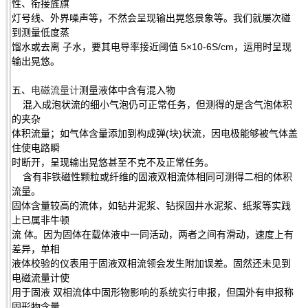
性、衔接旌旗
灯号线、外界噪声等，不然会呈现输出晃悠景象等。我们就屡次碰
到测量低度蒸
馏水或去离 子水，要其电导率接近阈值 5×10-6S/cm，运用时呈现
输出晃悠。
五、
电磁流量计
测量液体中含有混入物
混入成泡状流的细小气泡仍可正常任务，但测得的是含气泡体积
的夹杂
体积流量；如气体含量添加到构成弹(块)状流，因电极能够被气体盖
住使电路瞬
时断开，呈现输出晃悠甚至不克不及正常任务。
含有非铁磁性颗粒或纤维的固液双相流体相同可测得二相的体积
流量。
固体含量较高的流体，如钻井泥浆、钻探固井水泥浆、纸浆等实践
上已属非牛顿
流 体。因为固体在载体液中一同活动，两者之间有滑动，速度上有
差异，单相
液体校验的仪表用于固液双相流领会发生附加误差。固然还未见到
电磁流量计使
用于固液 双相流体中固形物影响的系统实行申报，但国外有申报称
固形物含量