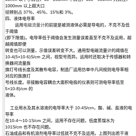
1000mm 以上超大口
径辨别占 37％、45％、15％和 3％。
四、液体电导率
运用
电磁流量计
的前提是被测液体必需是导电的，不克不及低
于阈值
(即下限值)。电导率低于阈值会发生测量误差直至不克不及运用，超
越阈值即便
转变也可以测量，示值误差转变不大。通用型电磁流量计的阈值在
10-4(5×10-6)S/cm 之间，视型号而异。运用时还取决于传感器和转
换器间流量旌
旗灯号线长度及其散布电容，制造厂运用仿单中凡间规则电导率相
对应的旌旗灯
号线长度。非接触电容耦合大面积电极的仪表则可测电导率低至
5×10-8)/cm 的
液体。
工业用水及其水溶液的电导率大于 10-4S/crn，酸、碱、盐液的电
导率
在10-4～10-1S/cm 之间，运用不存在问题，低度蒸馏水为
101S/cm 也不存在问题。
石油成品和有机溶剂电导率过低就不克不及运用。上图列出若干液