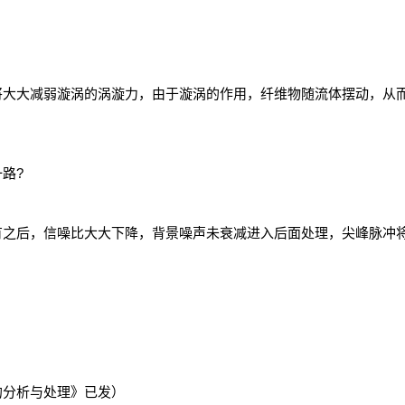
将大大减弱漩涡的涡漩力，由于漩涡的作用，纤维物随流体摆动，从
路?
有之后，信噪比大大下降，背景噪声未衰减进入后面处理，尖峰脉冲
？
的分析与处理》已发）