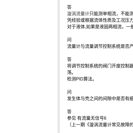
答
漩涡流量计
只能测单相流，不能
凭经验或根据流体性质及工况压
对于液体,如果是液固两相流，
问
流量计与流量调节控制系统是否
答
将调节控制系统的阀门开度控制
荡。
检测PID算法。
问
发生体与壳之间的间隙中是否有
答
参见 有流量无信号6
（上一期《漩涡流量计常见故障