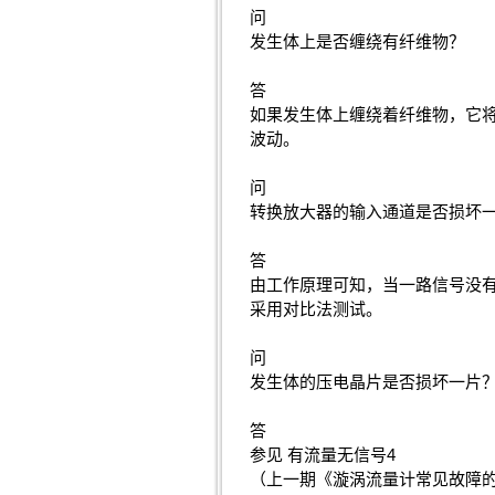
问
发生体上是否缠绕有纤维物？
答
如果发生体上缠绕着纤维物，它
波动。
问
转换放大器的输入通道是否损坏一
答
由工作原理可知，当一路信号没
采用对比法测试。
问
发生体的压电晶片是否损坏一片
答
参见 有流量无信号4
（上一期《漩涡流量计常见故障