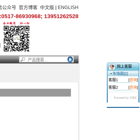
信公众号
官方博客
中文版
|
ENGLISH
17-86930968; 13951262528
网上客服
市场部[2]
客服1
[
咨询
]
客服2
[
咨询
]
Powered by 53KF