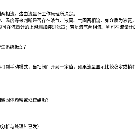
测两相流。这由流量计工作原理所决定。
力、温度等来判断是否存在液气、液固、气固两相流．如介质为液氨
一般可在流量计的上游端加装过滤器；若是液气两相流，则可在流量计
产生系统振荡？
器打到手动模式，当把阀门开到一定值，如果流量显示比较稳定或梢
细微固体颗粒或残夜结垢？
的分析与处理》已发）