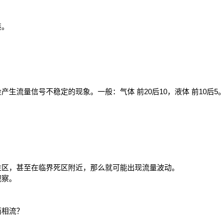
装。
生流量信号不稳定的现象。一般：气体 前20后10，液体 前10后5
性区，甚至在临界死区附近，那么就可能出现流量波动。
观察。
两相流？