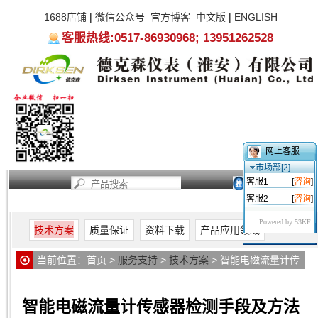
1688店铺
|
微信公众号
官方博客
中文版
|
ENGLISH
客服热线:0517-86930968; 13951262528
网上客服
市场部[2]
客服1
[
咨询
]
客服2
[
咨询
]
首页
新闻资讯
产品中心
服务支持
关于我们
Powered by 53KF
技术方案
质量保证
资料下载
产品应用领域
当前位置：
首页
>
服务支持
>
技术方案
> 智能电磁流量计传
感器检测手段及方法
智能电磁流量计传感器检测手段及方法