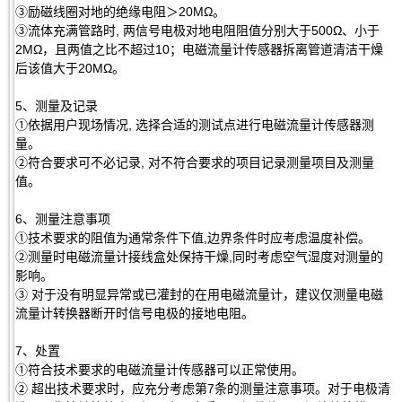
③励磁线圈对地的绝缘电阻＞20MΩ。
③流体充满管路时, 两信号电极对地电阻阻值分别大于500Ω、小于
2MΩ，且两值之比不超过10；电磁流量计传感器拆离管道清洁干燥
后该值大于20MΩ。
5、测量及记录
①依据用户现场情况, 选择合适的测试点进行电磁流量计传感器测
量。
②符合要求可不必记录, 对不符合要求的项目记录测量项目及测量
值。
6、测量注意事项
①技术要求的阻值为通常条件下值,边界条件时应考虑温度补偿。
②测量时电磁流量计接线盒处保持干燥,同时考虑空气湿度对测量的
影响。
③ 对于没有明显异常或已灌封的在用电磁流量计，建议仅测量电磁
流量计转换器断开时信号电极的接地电阻。
7、处置
①符合技术要求的电磁流量计传感器可以正常使用。
② 超出技术要求时，应充分考虑第7条的测量注意事项。对于电极清