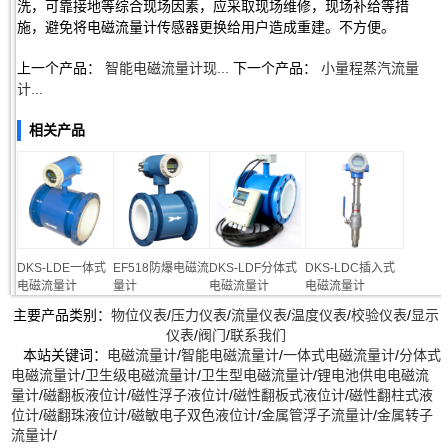
洗，可靠接地等综合现场因素，应采取现场维修，现场补给等措
施，避免将电磁流量计传感器更换给用户造成重建。不方便。
上一个产品：
智能电磁流量计现...
下一个产品：
小量程蒸汽流量
计...
相关产品
DKS-LDE一体式
EF518防爆电磁流
DKS-LDF分体式
DKS-LDC插入式
电磁流量计
量计
电磁流量计
电磁流量计
主要产品类别：
物位仪表
/
压力仪表
/
流量仪表
/
温度仪表
/
校验仪表
/
显示
仪表
/
阀门
/
联系我们
本站关键词：
电磁流量计
/
智能电磁流量计
/
一体式电磁流量计
/
分体式
电磁流量计
/
卫生级电磁流量计
/
卫生型电磁流量计
/
锂电池供电电磁流
量计
/
磁翻板液位计
/
磁性浮子液位计
/
磁性翻板式液位计
/
磁性翻柱式液
位计
/
磁翻珠液位计
/
磁敏电子双色液位计
/
金属管浮子流量计
/
金属转子
流量计
/