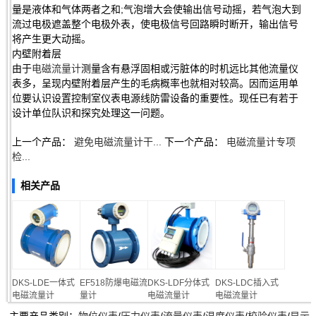
量是液体和气体两者之和;气泡增大会使输出信号动摇，若气泡大到
流过电极遮盖整个电极外表，使电极信号回路瞬时断开，输出信号
将产生更大动摇。
内壁附着层
由于
电磁流量计
测量含有悬浮固相或污脏体的时机远比其他流量仪
表多，呈现内壁附着层产生的毛病概率也就相对较高。因而运用单
位要认识设置控制室仪表电源线防雷设备的重要性。现任已有若于
设计单位队识和探究处理这一问题。
上一个产品：
避免电磁流量计干...
下一个产品：
电磁流量计专项
检...
相关产品
DKS-LDE一体式
EF518防爆电磁流
DKS-LDF分体式
DKS-LDC插入式
电磁流量计
量计
电磁流量计
电磁流量计