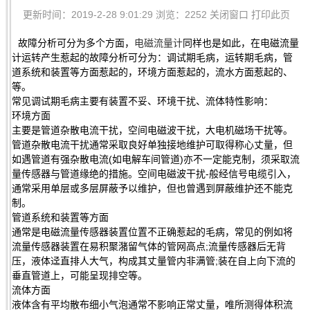
更新时间：2019-2-28 9:01:29 浏览：2252
关闭窗口
打印此页
故障分析可分为多个方面，
电磁流量计
同样也是如此，在电磁流量
计运转产生惹起的故障分析可分为：调试期毛病，运转期毛病，管
道系统和装置等方面惹起的，环境方面惹起的，流水方面惹起的、
等。
常见调试期毛病主要有装置不妥、环境干扰、流体特性影响：
环境方面
主要是管道杂散电流干扰，空间电磁波干扰，大电机磁场干扰等。
管道杂散电流干扰通常采取良好单独接地维护可取得称心丈量，但
如遇管道有强杂散电流(如电解车间管道)亦不一定能克制，须采取流
量传感器与管道缘绝的措施。空间电磁波干扰-般经信号电缆引入，
通常采用单层或多层屏蔽予以维护，但也曾遇到屏蔽维护还不能克
制。
管道系统和装置等方面
通常是电磁流量传感器装置位置不正确惹起的毛病，常见的例如将
流量传感器装置在易积聚潴留气体的管网高点;流量传感器后无背
压，液体迳直排人大气，构成其丈量管内非满管;装在自上向下流的
垂直管道上，可能呈现排空等。
流体方面
液体含有平均散布细小气泡通常不影响正常丈量，唯所测得体积流