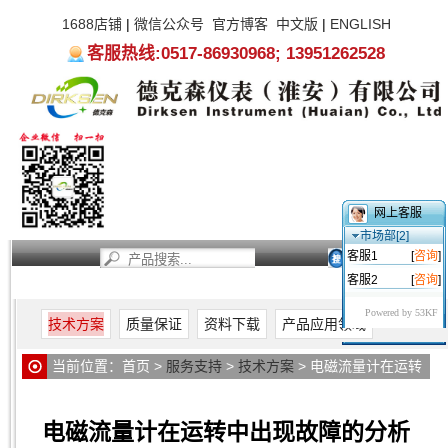
1688店铺
|
微信公众号
官方博客
中文版
|
ENGLISH
客服热线:0517-86930968; 13951262528
网上客服
市场部[2]
客服1
[
咨询
]
客服2
[
咨询
]
首页
新闻资讯
产品中心
服务支持
关于我们
Powered by 53KF
技术方案
质量保证
资料下载
产品应用领域
当前位置：
首页
>
服务支持
>
技术方案
> 电磁流量计在运转
中出现故障的分析
电磁流量计在运转中出现故障的分析