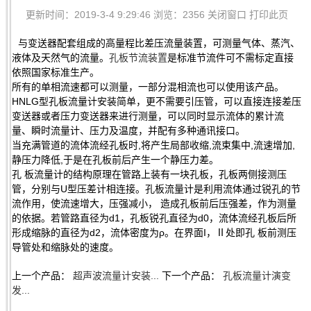
更新时间：2019-3-4 9:29:46 浏览：2356
关闭窗口
打印此页
与变送器配套组成的高量程比差压流量装置，可测量气体、蒸汽、
液体及天然气的流量。
孔板节流装置
是标准节流件可不需标定直接
依照国家标准生产。
所有的单相流速都可以测量，一部分混相流也可以使用该产品。
HNLG型孔板流量计安装简单，更不需要引压管，可以直接连接差压
变送器或者压力变送器来进行测量，可以同时显示流体的累计流
量、瞬时流量计、压力及温度，并配有多种通讯接口。
当充满管道的流体流经孔板时,将产生局部收缩,流束集中,流速增加,
静压力降低,于是在孔板前后产生一个静压力差。
孔 板流量计的结构原理在管路上装有一块孔板，孔板两侧接测压
管，分别与U型压差计相连接。孔板流量计是利用流体通过锐孔的节
流作用，使流速增大，压强减小， 造成孔板前后压强差，作为测量
的依据。若管路直径为d1，孔板锐孔直径为d0，流体流经孔板后所
形成缩脉的直径为d2，流体密度为ρ。在界面I，Ⅱ处即孔 板前测压
导管处和缩脉处的速度。
上一个产品：
超声波流量计安装...
下一个产品：
孔板流量计演变
发...