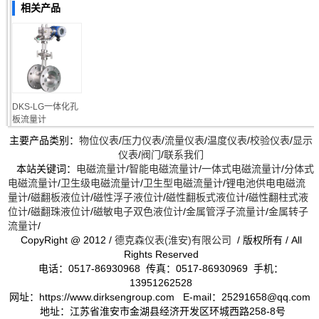
相关产品
DKS-LG一体化孔
板流量计
主要产品类别：
物位仪表
/
压力仪表
/
流量仪表
/
温度仪表
/
校验仪表
/
显示
仪表
/
阀门
/
联系我们
本站关键词：
电磁流量计
/
智能电磁流量计
/
一体式电磁流量计
/
分体式
电磁流量计
/
卫生级电磁流量计
/
卫生型电磁流量计
/
锂电池供电电磁流
量计
/
磁翻板液位计
/
磁性浮子液位计
/
磁性翻板式液位计
/
磁性翻柱式液
位计
/
磁翻珠液位计
/
磁敏电子双色液位计
/
金属管浮子流量计
/
金属转子
流量计
/
CopyRight @ 2012 /
德克森仪表(淮安)有限公司
/ 版权所有 / All
Rights Reserved
电话：0517-86930968 传真：0517-86930969 手机：
13951262528
网址：https://www.dirksengroup.com E-mail：25291658@qq.com
地址：江苏省淮安市金湖县经济开发区环城西路258-8号