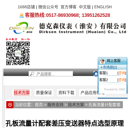
1688店铺
|
微信公众号
官方博客
中文版
|
ENGLISH
客服热线:0517-86930968; 13951262528
网上客服
市场部[2]
客服1
[
咨询
]
客服2
[
咨询
]
首页
新闻资讯
产品中心
服务支持
关于我们
Powered by 53KF
技术方案
质量保证
资料下载
产品应用领域
当前位置：
首页
>
服务支持
>
技术方案
> 孔板流量计配套差
压变送器特点选型原理
孔板流量计配套差压变送器特点选型原理