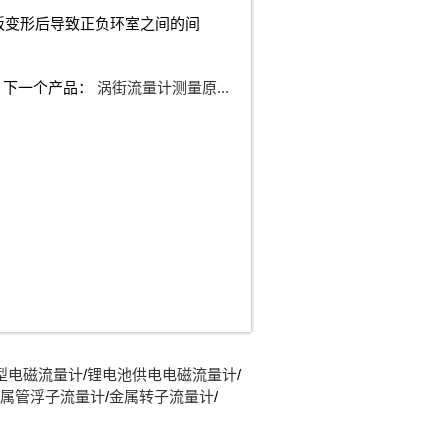
板变形后导致正负环室之间的间
下一个产品：
涡街流量计测量原...
型电磁流量计
/
锂电池供电电磁流量计
/
属管浮子流量计
/
金属转子流量计
/