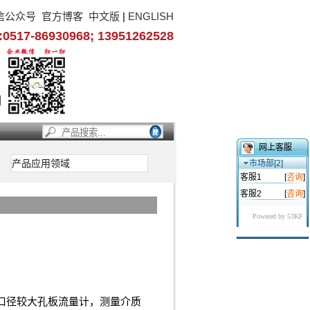
信公众号
官方博客
中文版
|
ENGLISH
17-86930968; 13951262528
网上客服
产品应用领域
市场部[2]
客服1
[
咨询
]
客服2
[
咨询
]
Powered by 53KF
口径较大孔板流量计，测量介质