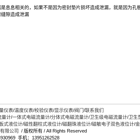
漏是息息相关的，如果不是因为密封垫片损坏造成泄漏，就是因为孔
现缝隙造成泄漏
量仪表
/
温度仪表
/
校验仪表
/
显示仪表
/
阀门
/
联系我们
流量计
/
一体式电磁流量计
/
分体式电磁流量计
/
卫生级电磁流量计
/
卫生
板式液位计
/
磁性翻柱式液位计
/
磁翻珠液位计
/
磁敏电子双色液位计
/
金
)有限公司
/ 版权所有 / All Rights Reserved
930969 手机：13951262528