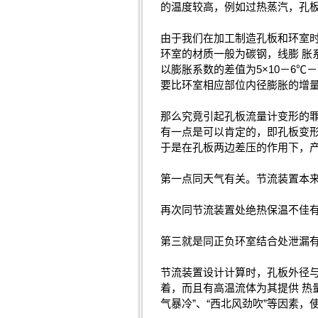
的温度较高，例如过热蒸汽，孔
由于我们在加工制造孔板和环室
环室的材质一般为碳钢，线膨 胀系
以膨胀系数的差值为5×10－6
要比环室相应部位内径膨胀的增
那么究竟引起孔板流量计变形的
有一点是可以肯定的，即孔板变
于是在孔板两边差压的作用下，
第一点同天气有关。节流装置本
再次同节流装置处绝热保温不佳
第三就是同正负环室结合处泄漏
节流装置设计计算时，孔板外径
着，而且有高温流体为其提供 热
气暴冷”、“西北风劲吹”等因素