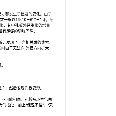
尺寸都发生了显著的变化。由于
一般以16×10－6℃－1计，所
膨胀，其中孔板外径膨胀的增量
留有足够的膨胀间隙。
析，发现了与之相关联的线索。
时由于无法向 外径方向扩大，
漏。
垫片，然后发现孔板变形。
上不可能相同，孔板被环室包围
气接触，加上“保温不佳”、“天