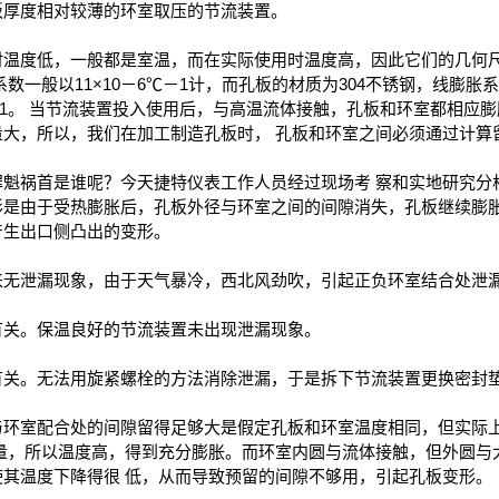
板厚度相对较薄的环室取压的节流装置。
时温度低，一般都是室温，而在实际使用时温度高，因此它们的几何
数一般以11×10－6℃－1计，而孔板的材质为304不锈钢，线膨胀系数
℃－1。 当节流装置投入使用后，与高温流体接触，孔板和环室都相应
量大，所以，我们在加工制造孔板时， 孔板和环室之间必须通过计算
罪魁祸首是谁呢？今天捷特仪表工作人员经过现场考 察和实地研究分
形是由于受热膨胀后，孔板外径与环室之间的间隙消失，孔板继续膨胀
产生出口侧凸出的变形。
来无泄漏现象，由于天气暴冷，西北风劲吹，引起正负环室结合处泄
有关。保温良好的节流装置未出现泄漏现象。
有关。无法用旋紧螺栓的方法消除泄漏，于是拆下节流装置更换密封
与环室配合处的间隙留得足够大是假定孔板和环室温度相同，但实际
量，所以温度高，得到充分膨胀。而环室内圆与流体接触，但外圆与大
，使其温度下降得很 低，从而导致预留的间隙不够用，引起孔板变形。