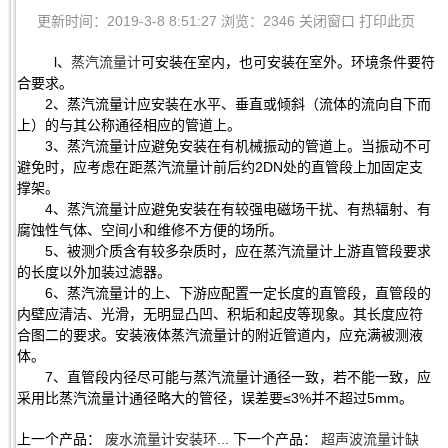
更新时间：2019-3-8 8:51:27 浏览：2346
关闭窗口
打印此页
l、
蒸汽流量计
可安装在室内，也可安装在室外。环境条件要符
合要求。
2、蒸汽流量计应安装在水平、垂直或倾斜（流体的流向自下而
上）的与其公称通径相应的管道上。
3、蒸汽流量计应避免安装在有机械振动的管道上。当振动不可
避免时，应考虑在距蒸汽流量计前后约2DN处的直管段上加固定支
撑架。
4、蒸汽流量计应避免安装在有较强电磁场干扰、有热辐射、有
腐蚀性气体、空间小和维修不方便的场所。
5、被测介质含有较多杂质时，应在蒸汽流量计上游直管段要求
的长度以外加装过滤器。
6、蒸汽流量计的上、下游应配置一定长度的直管段，直管段的
内壁应清洁、光滑，无明显凸凹、积垢和起皮等现象。其长度应符
合图二的要求。安装液体蒸汽流量计的附近管道内，应充满被测液
体。
7、直管段内径尽可能与蒸汽流量计通径一致，若不能一致，应
采用比蒸汽流量计通径略大的管径，误差要≤3%并不超过5mm。
上一个产品：
废水流量计安装环...
下一个产品：
超声波流量计缺