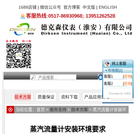
1688店铺
|
微信公众号
官方博客
中文版
|
ENGLISH
客服热线:0517-86930968; 13951262528
网上客服
市场部[2]
客服1
[
咨询
]
客服2
[
咨询
]
首页
新闻资讯
产品中心
服务支持
关于我们
Powered by 53KF
技术方案
质量保证
资料下载
产品应用领域
当前位置：
首页
>
服务支持
>
技术方案
> 蒸汽流量计安装环
境要求
蒸汽流量计安装环境要求