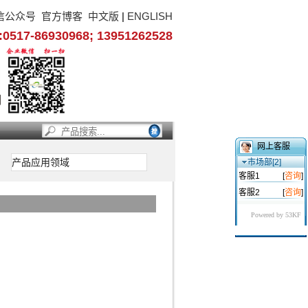
信公众号
官方博客
中文版
|
ENGLISH
17-86930968; 13951262528
网上客服
产品应用领域
市场部[2]
客服1
[
咨询
]
客服2
[
咨询
]
Powered by 53KF