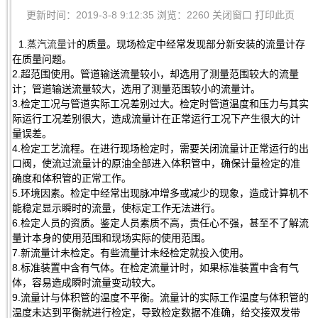
更新时间：2019-3-8 9:12:35 浏览：2260
关闭窗口
打印此页
1.
蒸汽流量计
的质量。现场检定中经常发现部分新安装的流量计存
在质量问题。
2.超范围使用。管道输送流量较小，却选用了测量范围较大的流量
计；管道输送流量较大，选用了测量范围较小的流量计。
3.检定工况与管道实际工况差别过大。检定时管道温度和压力与其实
际运行工况差别很大，造成流量计在正常运行工况下产生很大的计
量误差。
4.检定工艺流程。在进行现场检定时，需要关闭流量计正常运行的出
口阀，使流过流量计的原油全部进入体积管中，确保计量检定的准
确度和体积管的正常工作。
5.环境因素。检定中经常出现脉冲增多或减少的现象，造成计算机不
能稳定显示瞬时的流量，使标定工作无法进行。
6.检定人员的资质。鉴定人员素质不高，责任心不强，甚至不了解流
量计本身的使用范围和现场实际的使用范围。
7.新流量计未检定。有些流量计未经检定就投入使用。
8.标准装置中含有气体。在检定流量计时，如果标准装置中含有气
体，容易造成瞬时流量变动较大。
9.流量计与体积管的温度不平衡。流量计的实际工作温度与体积管的
温度未达到平衡就进行检定，导致检定数据不准确，给交接双发带