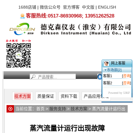
1688店铺
|
微信公众号
官方博客
中文版
|
ENGLISH
客服热线:0517-86930968; 13951262528
网上客服
市场部[2]
客服1
[
咨询
]
客服2
[
咨询
]
首页
新闻资讯
产品中心
服务支持
关于我们
Powered by 53KF
技术方案
质量保证
资料下载
产品应用领域
当前位置：
首页
>
服务支持
>
技术方案
> 蒸汽流量计运行出
现故障
蒸汽流量计运行出现故障