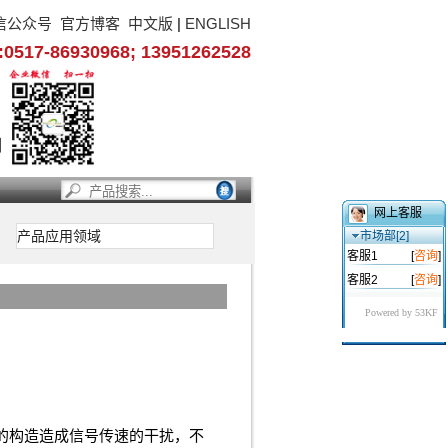
信公众号
官方博客
中文版
|
ENGLISH
17-86930968; 13951262528
网上客服
产品应用领域
市场部[2]
客服1
[
咨询
]
客服2
[
咨询
]
Powered by 53KF
的构造造成信号传速的干扰，不