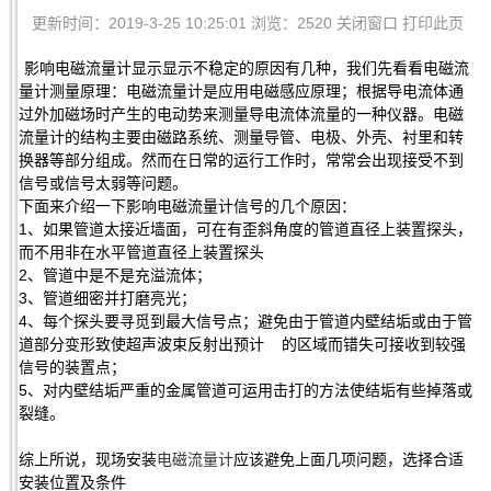
更新时间：2019-3-25 10:25:01 浏览：2520
关闭窗口
打印此页
影响电磁流量计显示显示不稳定的原因有几种，我们先看看电磁流
量计测量原理：电磁流量计是应用电磁感应原理；根据导电流体通
过外加磁场时产生的电动势来测量导电流体流量的一种仪器。电磁
流量计的结构主要由磁路系统、测量导管、电极、外壳、衬里和转
换器等部分组成。然而在日常的运行工作时，常常会出现接受不到
信号或信号太弱等问题。
下面来介绍一下影响电磁流量计信号的几个原因：
1、如果管道太接近墙面，可在有歪斜角度的管道直径上装置探头，
而不用非在水平管道直径上装置探头
2、管道中是不是充溢流体；
3、管道细密并打磨亮光；
4、每个探头要寻觅到最大信号点；避免由于管道内壁结垢或由于管
道部分变形致使超声波束反射出预计 的区域而错失可接收到较强
信号的装置点；
5、对内壁结垢严重的金属管道可运用击打的方法使结垢有些掉落或
裂缝。
综上所说，现场安装
电磁流量计
应该避免上面几项问题，选择合适
安装位置及条件