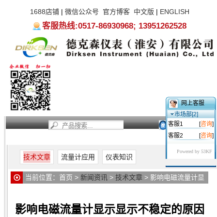
1688店铺
|
微信公众号
官方博客
中文版
|
ENGLISH
客服热线:0517-86930968; 13951262528
网上客服
市场部[2]
客服1
[
咨询
]
客服2
[
咨询
]
首页
新闻资讯
产品中心
服务支持
关于我们
Powered by 53KF
技术文章
流量计应用
仪表知识
当前位置：
首页
>
新闻资讯
>
技术文章
> 影响电磁流量计显
示显示不稳定的原因
影响电磁流量计显示显示不稳定的原因