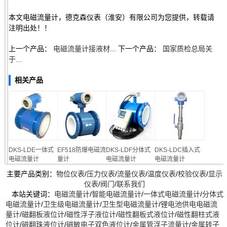
本文电磁流量计，德克森仪表（淮安）有限公司为您提供，转载请
注明出处！！
上一个产品：
电磁流量计接液材...
下一个产品：
国家质检总局关
于...
相关产品
DKS-LDE一体式
EF518防爆电磁流
DKS-LDF分体式
DKS-LDC插入式
电磁流量计
量计
电磁流量计
电磁流量计
主要产品类别：
物位仪表
/
压力仪表
/
流量仪表
/
温度仪表
/
校验仪表
/
显示
仪表
/
阀门
/
联系我们
本站关键词：
电磁流量计
/
智能电磁流量计
/
一体式电磁流量计
/
分体式
电磁流量计
/
卫生级电磁流量计
/
卫生型电磁流量计
/
锂电池供电电磁流
量计
/
磁翻板液位计
/
磁性浮子液位计
/
磁性翻板式液位计
/
磁性翻柱式液
位计
/
磁翻珠液位计
/
磁敏电子双色液位计
/
金属管浮子流量计
/
金属转子