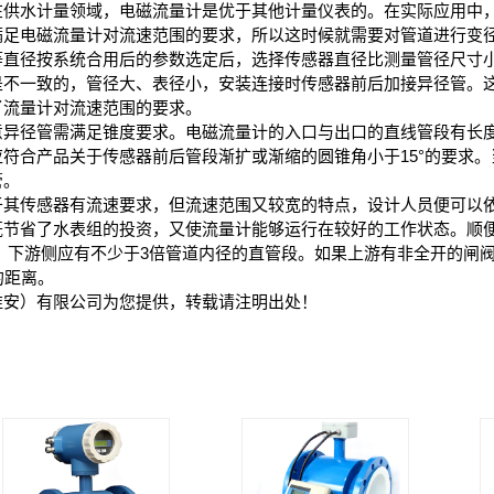
在供水计量领域，电磁流量计是优于其他计量仪表的。在实际应用中
满足电磁流量计对流速范围的要求，所以这时候就需要对管道进行变
等直径按系统合用后的参数选定后，选择传感器直径比测量管径尺寸
是不一致的，管径大、表径小，安装连接时传感器前后加接异径管。
了流量计对流速范围的要求。
意异径管需满足锥度要求。电磁流量计的入口与出口的直线管段有长
符合产品关于传感器前后管段渐扩或渐缩的圆锥角小于15°的要求
管。
于其传感器有流速要求，但流速范围又较宽的特点，设计人员便可以
既节省了水表组的投资，又使流量计能够运行在较好的工作状态。顺
，下游侧应有不少于3倍管道内径的直管段。如果上游有非全开的闸
的距离。
淮安）有限公司为您提供，转载请注明出处！