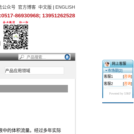
信公众号
官方博客
中文版
|
ENGLISH
17-86930968; 13951262528
网上客服
产品应用领域
市场部[2]
客服1
[
咨询
]
客服2
[
咨询
]
Powered by 53KF
液中的体积流量。经过多年实际