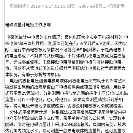
更新时间：2019-4-1 14:01:59 浏览：2907
关闭窗口
打印此页
电磁流量计电极工作原理:
电磁流量计中电极的工作情况：极化电压大小决定于电极材料的"电
极电位"和液体的性质，测量值可能在几mV至几百mV之间。因为实
际上运行中两电极被污染情况不可能完全相同对称，于是两电极上
的电压形成了不对称的共模电压。不对称的共模电压就成为差模信
号，造成零点偏移。电极接触电阻测量测量电极勺液体接触电阻
值，可以不从管道卸下流量传感器而间接估汁电极和衬里层表面大
体状况，有助于分析故障原因。
电极的极化电压测量电极与液体间极化电压将有助于判断零点不
稳或输出晃动的故障是否由于电极被污染或覆盖所引起的。用数字
式万用表2V直流档，分别测两电极与地之间的极化电压(分体式电磁
流量计可以不停电测，也可停电测)。如果两次测量值接近几乎相
等，说明电极未被污染或被覆盖，否则说明电极被污染或被覆盖。
分体式电磁流量计是一种根据法拉第电磁感应定律来测量管内导
电介质体积流量的感应式仪表，采用单片机嵌入式技术，实现数字
励磁，同时在电磁流量计上采用CAN现场总线，属国内首创，技术
达到国内领先水平。除可测量一般导电液体的流量外，还可测量液