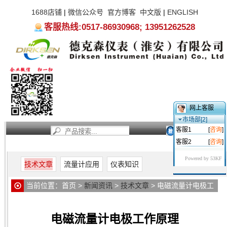
1688店铺
|
微信公众号
官方博客
中文版
|
ENGLISH
客服热线:0517-86930968; 13951262528
网上客服
市场部[2]
客服1
[
咨询
]
客服2
[
咨询
]
首页
新闻资讯
产品中心
服务支持
关于我们
Powered by 53KF
技术文章
流量计应用
仪表知识
当前位置：
首页
>
新闻资讯
>
技术文章
> 电磁流量计电极工
作原理
电磁流量计电极工作原理