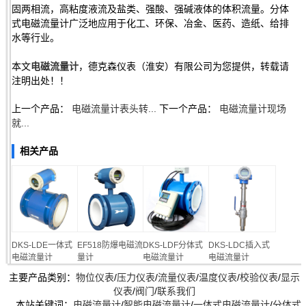
固两相流，高粘度液流及盐类、强酸、强碱液体的体积流量。分体
式电磁流量计广泛地应用于化工、环保、冶金、医药、造纸、给排
水等行业。
本文
电磁流量计
，德克森仪表（淮安）有限公司为您提供，转载请
注明出处！！
上一个产品：
电磁流量计表头转...
下一个产品：
电磁流量计现场
就...
相关产品
DKS-LDE一体式
EF518防爆电磁流
DKS-LDF分体式
DKS-LDC插入式
电磁流量计
量计
电磁流量计
电磁流量计
主要产品类别：
物位仪表
/
压力仪表
/
流量仪表
/
温度仪表
/
校验仪表
/
显示
仪表
/
阀门
/
联系我们
本站关键词：
电磁流量计
/
智能电磁流量计
/
一体式电磁流量计
/
分体式