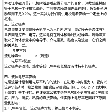
为验证电磁流量计电极附着层引起微分噪声的变化，涂敷酚醛树酯
等于电极一半作模拟试验，工频交流励磁偏差高达9%，低频矩形波
励磁则不足0.2%。这一实验为我们提供电极附着影响一个定量上的
概念。
三、流动噪声
电磁流量计受流体噪声影响已为人们所注视。流动噪声是流体与衬
里表面磨擦产生电荷，这些电荷在流体移动时形成噪声。流动噪声
取决于流体参量中的电导率、介电常数、黏度以及流速，它们之间
的关系如下式。
介电常数
流动噪声∝───── ×（流速）
电导率×黏度
流动噪声是酒精、纯水等低电导率和低黏度液体特有的噪声。
四、液体电导率影响
电磁流量计是利用电导率均匀的液体，在磁场B中内径为D，管内以
流速V流动时，按法拉第电磁感应定律感应电势E=K·B·D·V（式中K
为常数）来工作的。在该基本公式中感应电势E不受电导率和液体温
度、压力、密度、粘度的直接影响。但实际上电导率还因以下原因
受到影响：
1. 电导率降低， 流动噪声增加，输出信号不稳定。