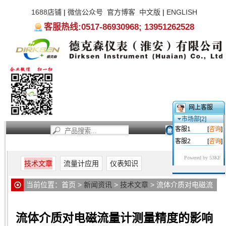
1688店铺
|
微信公众号
官方博客
中文版
|
ENGLISH
客服热线:0517-86930968; 13951262528
网上客服
市场部[2]
客服1
[
咨询
]
客服2
[
咨询
]
首页
新闻资讯
产品中心
服务支持
关于我们
Powered by 53KF
技术文章
流量计应用
仪表知识
当前位置：
首页
>
新闻资讯
>
技术文章
> 流体介质对电磁流
量计测量精度的影响
流体介质对电磁流量计测量精度的影响