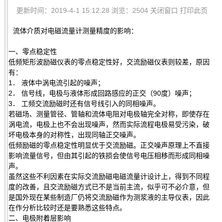
更新时间：2019-4-1 15:12:28 浏览：2504
关闭窗口
打印此页
流体介质对电磁流量计测量精度的影响：
一、零点稳定性
低频矩形波励磁仪表的零点稳定性好，交流励磁仪表则较差，原因
有：
1． 液体中涡电流引起的噪声；
2． 信号线，电极与液体形成回路感应的正交（90度）噪声；
3． 工频交流励磁时还有信号线引入的同相噪声。
若磁场、测量管径、管轴和流体电阻对电极轴完全对称，即使存在
涡电流，电极上也不会出现噪声，然而实际流程电极易受污染，破
坏电极本身的对称性，出现同轴正交噪声。
低频励磁的零点稳定性明显优于交流励磁。正交噪声原理上不直接
影响流量信号，但由其引起的铁损会使信号电压相移而形成同相噪
声。
虽然这些不利因素在实际交流励磁电磁流量计设计上，得到不同程
度的改善，且交流励磁方式已不是当前主流，似乎可不必介意，但
是国外现在某些制造厂仍将交流励磁作为测浆液的主导仪表，因此
在作分析比较时还是要熟悉这些特点。
二、电极附着层影响