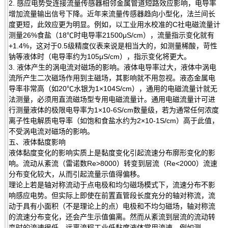
2. 感应电势受连接流量传感器相邻金属管道短路效应影响，电导率
增加流量输出信号下降。近年来流量传感器趋向小型化，法兰间长
度更短，此效应更为明显。例如，以工业用水校准的C社电磁流量计
测量26%食盐（18℃时电导率21500μS/cm），流量指示变化就有
+1.4%，这对于0.5级精度仪表来说是相当大的，如测量稀酸，苛性
钠等液体时（电导率约为105μS/cm），指示变化将更大。
3. 液体产生的涡电流对磁场的影响。液体电导率过大，液体中涡电
流所产生二次磁场作用到主磁场，其影响就不用忽视。液态金属电
导率非常高（如20℃水银为1×104S/cm），通用的电磁流量计就无
法测量，必须用直流磁场型专用电磁流量计。通用电磁流量计可进
行测量液体的极限电导率为1×10-6S/cm数量级，若为通常任何浓度
离子性电解质电导率（如饱和食盐水约为2×10-1S/cm）高于此值，
不受涡电流对磁场的影响。
五、液体黏度影响
液体黏度变化的影响实质上是黏度变化引起流速分布廓形变化的影
响。流动从紊流（雷诺数Re>8000）转变到层流（Re<2000）流速
分布变化较大，从而引起流量示值得偏移。
理论上若是轴对称流动于点电极和均匀磁场模式下，流速分布不影
响感应电势。但实际上即使在前置直管段长度充分的轴对称流，流
动于具有小面积（不是理论上的点）电极和不均匀磁场，轴对称流
的流速分布变化，还会产生示值偏离。然而从紊流到层流的流动转
变时的流速很低，远离流程工业低黏度液体常用流速，例如测