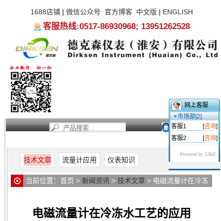
1688店铺
|
微信公众号
官方博客
中文版
|
ENGLISH
客服热线:0517-86930968; 13951262528
网上客服
市场部[2]
客服1
[
咨询
]
客服2
[
咨询
]
首页
新闻资讯
产品中心
服务支持
关于我们
Powered by 53KF
技术文章
流量计应用
仪表知识
当前位置：
首页
>
新闻资讯
>
技术文章
> 电磁流量计在冷冻
水工艺的应用
电磁流量计在冷冻水工艺的应用