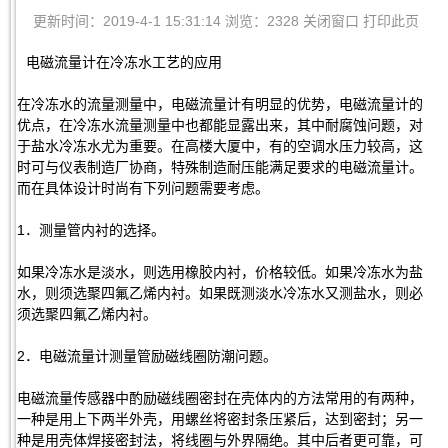
更新时间：2019-4-1 15:31:14 浏览：2328
关闭窗口
打印此页
电磁流量计在冷冻水工艺的应用
在冷冻水的流量测量中，电磁流量计有明显的优势，电磁流量计的
优点，在冷冻水流量测量中也都能显露出来，其中耐腐蚀问题，对
于盐水冷冻水尤为重要。在高楼大厦中，有的空调水压力较高，这
时可与仪表制造厂协商，特殊制造耐压能满足要求的电磁流量计。
而在具体设计时尚有下列问题需要考虑。
1．测量管内衬的选择。
如果冷冻水是淡水，则选用橡胶内衬，价格较低。如果冷冻水为盐
水，则须选聚四氟乙烯内衬。如果既测淡水冷冻水又测盐水，则必
须选聚四氟乙烯内衬。
2．电磁流量计测量管励磁线圈防潮问题。
电磁流量传感器中酌励磁线圈密封在壳体内的方法常用的有两种，
一种是用上下两半外壳，用螺丝将密封条压紧后，达到密封；另一
种是用壳体焊接密封法，将线圈与外界隔绝。其中后者更可靠，可