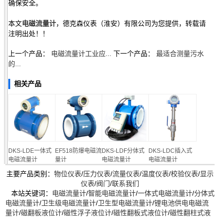
确保安全。
本文
电磁流量计
，德克森仪表（淮安）有限公司为您提供，转载请
注明出处！！
上一个产品：
电磁流量计工业应...
下一个产品：
最适合测量污水
的...
相关产品
DKS-LDE一体式
EF518防爆电磁流
DKS-LDF分体式
DKS-LDC插入式
电磁流量计
量计
电磁流量计
电磁流量计
主要产品类别：
物位仪表
/
压力仪表
/
流量仪表
/
温度仪表
/
校验仪表
/
显示
仪表
/
阀门
/
联系我们
本站关键词：
电磁流量计
/
智能电磁流量计
/
一体式电磁流量计
/
分体式
电磁流量计
/
卫生级电磁流量计
/
卫生型电磁流量计
/
锂电池供电电磁流
量计
/
磁翻板液位计
/
磁性浮子液位计
/
磁性翻板式液位计
/
磁性翻柱式液