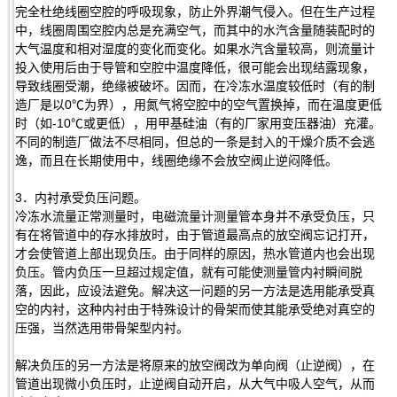
完全杜绝线圈空腔的呼吸现象，防止外界潮气侵入。但在生产过程
中，线圈周围空腔内总是充满空气，而其中的水汽含量随装配时的
大气温度和相对湿度的变化而变化。如果水汽含量较高，则流量计
投入使用后由于导管和空腔中温度降低，很可能会出现结露现象，
导致线圈受潮，绝缘被破坏。因而，在冷冻水温度较低时（有的制
造厂是以0℃为界），用氮气将空腔中的空气置换掉，而在温度更低
时（如-10℃或更低），用甲基硅油（有的厂家用变压器油）充灌。
不同的制造厂做法不尽相同，但总的一条是封入的干燥介质不会逃
逸，而且在长期使用中，线圈绝缘不会放空阀止逆闷降低。
3．内衬承受负压问题。
冷冻水流量正常测量时，电磁流量计测量管本身并不承受负压，只
有在将管道中的存水排放时，由于管道最高点的放空阀忘记打开，
才会使管道上部出现负压。由于同样的原因，热水管道内也会出现
负压。管内负压一旦超过规定值，就有可能使测量管内衬瞬间脱
落，因此，应设法避免。解决这一问题的另一方法是选用能承受真
空的内衬，这种内衬由于特殊设计的骨架而使其能承受绝对真空的
压强，当然选用带骨架型内衬。
解决负压的另一方法是将原来的放空阀改为单向阀（止逆阀），在
管道出现微小负压时，止逆阀自动开启，从大气中吸人空气，从而