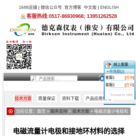
1688店铺
|
微信公众号
官方博客
中文版
|
ENGLISH
客服热线:0517-86930968; 13951262528
网上客服
市场部[2]
客服1
[
咨询
]
客服2
[
咨询
]
首页
新闻资讯
产品中心
服务支持
关于我们
Powered by 53KF
技术方案
质量保证
资料下载
产品应用领域
当前位置：
首页
>
服务支持
>
技术方案
> 电磁流量计电极和
接地环材料的选择
电磁流量计电极和接地环材料的选择