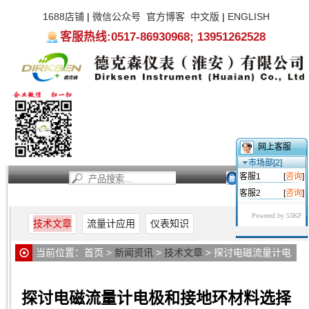
1688店铺
|
微信公众号
官方博客
中文版
|
ENGLISH
客服热线:0517-86930968; 13951262528
网上客服
市场部[2]
客服1
[
咨询
]
客服2
[
咨询
]
首页
新闻资讯
产品中心
服务支持
关于我们
Powered by 53KF
技术文章
流量计应用
仪表知识
当前位置：
首页
>
新闻资讯
>
技术文章
> 探讨电磁流量计电
极和接地环材料选择
探讨电磁流量计电极和接地环材料选择