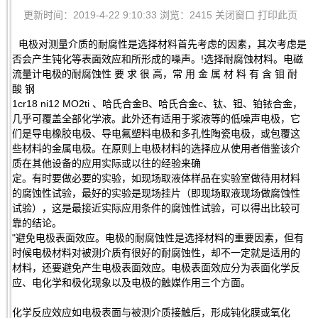
更新时间：2019-4-22 9:10:33 浏览：2415
关闭窗口
打印此页
电极对测量介质的耐腐性是选择材料首先考虑的因素，其次考虑是
否会产生钝化等表面效应和所形成的噪声。!选择耐腐蚀材料。电磁
流量计电极的耐腐蚀性 要 求 很 高，常 用 金 属 材 料 有 含 钼 耐
酸 钢
1cr18 ni12 MO2ti 、哈氏合金B、哈氏合金c、钛、钽、铂铱合金，
几乎可覆盖全部化学液。此外还有适用于浆液等的低噪声电极，它
们是导电橡胶电极、导电氟塑料电极和多孔性陶瓷电极，或包覆这
些材料的金属电极。在原则上电极材料的选择应从使用者借鉴该介
质在其他设备的应用实际或以往的经验来确
定。有时要做必要的实验，如现场取液体样品在实验室做待用材料
的腐蚀性试验，最好的实验是现场挂片（即现场取液现场做腐蚀性
试验），这是最接近实际应用条件的腐蚀性试验，可以得出比较可
靠的结论。
"避免电极表面效应。电极的耐腐蚀性是选择材料的重要因素，但有
时候电极材料对被测介质有很好的耐腐蚀性，却不一定就是适用的
材料，还要避免产生电极表面效应。电极表面效应分为表面化学反
应、电化学和极化现象以及电极的触媒作用三个方面。
化学反应效应如电极表面与被测介质接触后，形成钝化膜或氧化