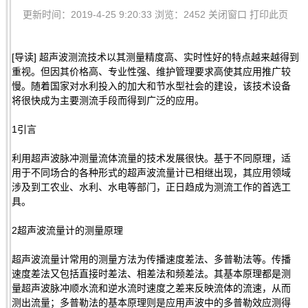
更新时间：2019-4-25 9:20:33 浏览：2452
关闭窗口
打印此页
[导读] 超声波测流技术以其测量精度高、实时性好的特点越来越得到
重视。但因其价格高、专业性强、维护管理要求高使其应用推广较
慢。随着国家对水利投入的加大和节水型社会的建设，该技术设备
将很快成为主要测流手段而得到广泛的应用。
1引言
利用超声波脉冲测量流体流量的技术发展很快。基于不同原理，适
用于不同场合的各种形式的超声波流量计已相继出现，其应用领域
涉及到工农业、水利、水电等部门，正日趋成为测流工作的首选工
具。
2超声波流量计的测量原理
超声波流量计常用的测量方法为传播速度差法、多普勒法等。传播
速度差法又包括直接时差法、相差法和频差法。其基本原理都是测
量超声波脉冲顺水流和逆水流时速度之差来反映流体的流速，从而
测出流量；多普勒法的基本原理则是应用声波中的多普勒效应测得