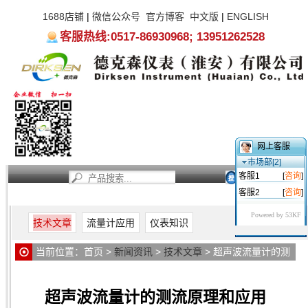
1688店铺
|
微信公众号
官方博客
中文版
|
ENGLISH
客服热线:0517-86930968; 13951262528
网上客服
市场部[2]
客服1
[
咨询
]
客服2
[
咨询
]
首页
新闻资讯
产品中心
服务支持
关于我们
Powered by 53KF
技术文章
流量计应用
仪表知识
当前位置：
首页
>
新闻资讯
>
技术文章
> 超声波流量计的测
流原理和应用
超声波流量计的测流原理和应用