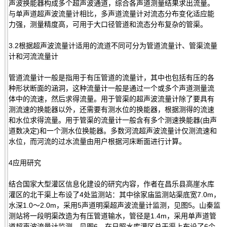
声波换能器构成多个超声波通道，综合各声道测量结果求出流量。
与单声道超声波流量计相比，多声道流量计对流态分布变化适应能
力强，测量精度高，可用于大口径管道和流态分布复杂的管渠。
3.2根据超声波流量计适用的流道不同可分为管道流量计、管渠流量
计和河流流量计
管道流量计一般是指用于有压管道的流量计，其中也包括有压的各
种形状断面的涵洞，这种流量计一般是通过一个或多个声道测量流
体中的流速，然后求得流量。用于管渠的超声波流量计除了要具有
测流速的换能器以外，还需要有测水位的换能器，根据测得的流速
和水位求得流量。用于管渠的流量计一般含有多个测速换能器(由声
道数决定)和一个测水位换能器。多数河流超声波流量计仅测流速和
水位，而河流的过水流量由用户根据河床断面进行计算。
4应用研究
结合国家大型灌区信息化建设的研究内容，作者在昌乐县高崖水库
灌区的北干渠上布设了4处监测站：其中徐家庙监测站渠底宽7.0m，
水深1.0～2.0m，采用5声道明渠超声波流量计监测，见图5。山秦监
测站将一段明渠改造为有压管道输水，管径是1.4m，采用单声道管
道超声波流量计监测，见图6。在日照水库灌区总干渠上布设了6个