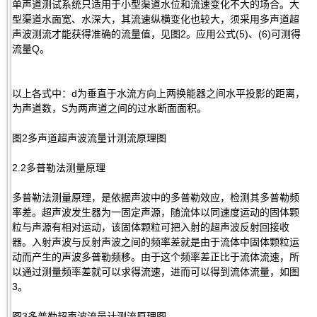
单声道测试系统只适用于小型渠道水位和流速变化不大的场合。大
型渠道水面宽、水深大，其流速纵横变化也较大，须采用多声道超
声波测流才能获得准确的流量值，见图2。应用公式(5)、(6)可测得
流量Q。
以上各式中：d为垂直于水流方向上两换能器之间水平投影的距离，
为声道数，S为两声道之间的过水断面面积。
图2多声道超声波流量计测流原理图
2.2多普勒法测量原理
多普勒法测量原理，是依据声波中的多普勒效应，检测其多普勒频
率差。超声波发生器为一固定声源，随流体以同速度运动的固体颗
粒与声源有相对运动，该固体颗粒可把入射的超声波反射回接收
器。入射声波与反射声波之间的频率差就是由于流体中固体颗粒运
动而产生的声波多普勒频移。由于这个频率差正比于流体流速，所
以通过测量频率差就可以求得流速，进而可以得到流体流量，如图
3。
图3多普勒超声波流量计测流原理图