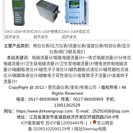
DKS-100H手持式
DKS-100P便携式
DKS-100F固定式
超声波流..
超声波流..
超声波流..
主要产品类别：
物位仪表
/
压力仪表
/
流量仪表
/
温度仪表
/
校验仪表
/
显示
仪表
/
阀门
/
联系我们
本站关键词：
电磁流量计
/
智能电磁流量计
/
一体式电磁流量计
/
分体式
电磁流量计
/
卫生级电磁流量计
/
卫生型电磁流量计
/
锂电池供电电磁流
量计
/
磁翻板液位计
/
磁性浮子液位计
/
磁性翻板式液位计
/
磁性翻柱式液
位计
/
磁翻珠液位计
/
磁敏电子双色液位计
/
金属管浮子流量计
/
金属转子
流量计
/
CopyRight @ 2012 /
德克森仪表(淮安)有限公司
/ 版权所有 / All
Rights Reserved
电话：0517-86930968 传真：0517-86930969 手机：
13951262528
网址：https://www.dirksengroup.com E-mail：25291658@qq.com
地址：江苏省淮安市金湖县经济开发区环城西路258-8号
ICP备案编号:苏ICP备12059484号-1
/
苏公网安
备:32083102000129号
/
网站Sitemap地图