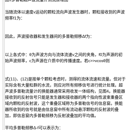
当随流体以速度v运动的颗粒流向声波发生器时，颗粒接收到的声波
频率f1为：
因此，声波接收器和发生器间的多普勒频移Δf为：
以上各式中：θ为声波方向与流体流速v之间的夹角，f0为声源的初
始声波频率，c为声源在介质中的传播速度。若c>>vcosθ则
式(11)、(12)是按单个颗粒考虑时，测得的流体流速和流量。但对于
实际含有大量粒群的水流，则应对所有频移信号进行统计处理。超
声波多普勒流量计的换能器通常采用收发一体结构，见图4。换能器
接收到的反射信号只能是发生器和接收器的两个指向性波束重叠区
域内颗粒的反射波，这个重叠区域称为多普勒信号的信息窗。换能
器所收到的信号就是由信息窗中所有流动悬浮颗粒的反射波的叠
加，即信息窗内多普勒频移为反射波叠加的平均值。
平均多普勒频移Δ-f可以表示为：