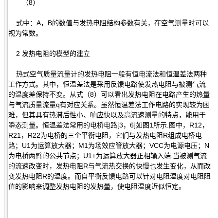
（8）
式中：A，B的数值与发热电阻结构参数有关，在空气测量时可以
视为常数。
2 发热电阻的模型的建立
热式空气质量流量计的发热电阻一般有恒电流法和恒温差法两种
工作方式。其中，恒温差法是采用反馈电路使发热电阻与被测气流
的温度差保持不变。从式（8）可以看出发热电阻在电路产生的热量
与气流质量流量q有对应关系。虽然恒温差法工作电路的实现较为困
难，但其具有热滞后性小、响应快以及高流速测量的特点，能用于
瞬态测量。恒温差法常用的电桥电路[3，6]如图1所示.图中，R12，
R21，R22为电桥的三个平衡电阻，它们与发热电阻R组成电桥电
路；U1为运算放大器；M1为场效应管放大器；VCC为电源电压；N
为电桥两臂的公共节点；U1+为运算放大器正相输入端.当被测气流
的流速改变时，发热电阻R与气流热交换的快慢也发生变化，从而改
变发热电阻R的温度。而自平衡反馈电路可以针对电阻温度对电阻阻
值的影响来调整发热电阻的发热量，使电阻温度近似恒定。