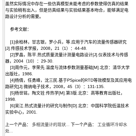
虽然实际情况中存在一些仿真模型未能考虑的参数使得仿真的结果
与实验稍有出入，但是仿真结果与实验结果基本吻合，能够满足电
路设计分析的需要。
参考文献：
[1]余柏林，甘志银，罗小兵，等.应用于汽车的流量传感器研究
[J].传感技术学报，2008，21（1）：44-48.
[2]罗晶，陈平.热式质量流量计测量电路设计[J].仪表技术与传感
器，2004（10）：29-30.
[3]周作元，李荣先.温度与流体参数测量基础[M].北京：清华大学
出版社，1986.
[4]杨倩，任勇峰，沈三民.基于PSpice的RTD等效模型及其应用电
路研究[J].微纳电子技术，2008，45（3）：131-135.
[5]杨世铭，陶文铨.传热学[M].第3版.北京：高等教育出版社，
1998.
[6]吴江.热式流量计的研究与制作[D].北京：中国科学院低温技术
实验中心，2001.
上一个产品：
多相流量计的现状...
下一个产品：
工业循环冷却水
处...