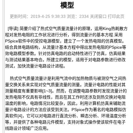
模型
更新时间：2019-4-25 9:38:33 浏览：2334
关闭窗口
打印此页
[导读] 简要介绍了热式空气质量流量计的原理，运用King热耗散方
程对发热电阻的工作状况进行分析，得到流量计的基本方程.采用
PSpice软件中的受控电源模型，建立了一个发热电阻的仿真模型。
结合具体电路结构，从流量计基本方程中得出发热电阻的PSpice等
效电路模型参数。针对仿真电路的启动特性进行了仿真，仿真结果
与测试结果基本吻合。所建立的模型，适用于对电路参数进行修改
测试，加快流量计电路设计进程。
热式空气质量流量计是利用气流中的加热物质与被测空气之间热
量交换关系来实现对空气质量流量的测量。流量计电路的性能对其
测量精度有重要影响[1~3]。然而，在调整电路参数时发现流量计的
发热电阻不仅具有非线性，而且在其工作时还涉及到热交换对电阻
温度的影响，电路情况比较复杂，因此，利用计算机仿真来辅助流
量计电路设计的方法应该受到关注。PSpice作为著名的电路模拟仿
真软件[4]，它可以对电路进行直流分析、瞬态分析、环境温度分析
等，并提供了各种电路元件模型，支持对象式操作使该软件在电子
线路设计领域广泛应用。