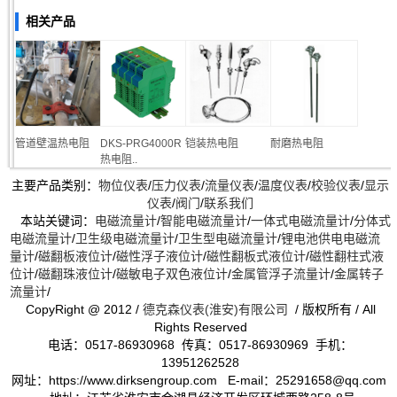
相关产品
管道壁温热电阻
DKS-PRG4000R
铠装热电阻
耐磨热电阻
热电阻..
主要产品类别：
物位仪表
/
压力仪表
/
流量仪表
/
温度仪表
/
校验仪表
/
显示
仪表
/
阀门
/
联系我们
本站关键词：
电磁流量计
/
智能电磁流量计
/
一体式电磁流量计
/
分体式
电磁流量计
/
卫生级电磁流量计
/
卫生型电磁流量计
/
锂电池供电电磁流
量计
/
磁翻板液位计
/
磁性浮子液位计
/
磁性翻板式液位计
/
磁性翻柱式液
位计
/
磁翻珠液位计
/
磁敏电子双色液位计
/
金属管浮子流量计
/
金属转子
流量计
/
CopyRight @ 2012 /
德克森仪表(淮安)有限公司
/ 版权所有 / All
Rights Reserved
电话：0517-86930968 传真：0517-86930969 手机：
13951262528
网址：https://www.dirksengroup.com E-mail：25291658@qq.com