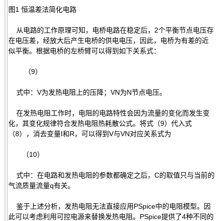
图1 恒温差法简化电路
从电路的工作原理可知，电桥电路在稳定后，2个平衡节点电压存
在电压差，经放大后产生电桥的供电电压，因此，电桥为有差的近
似平衡。根据电桥的左桥臂可以得到如下关系式：
（9）
式中：V为发热电阻上的压降；VN为N节点电压。
在发热电阻工作时，电阻的电路特性会因为流量的变化而发生变
化，其变化规律符合发热电阻热耗散公式。将式（9）代入式
（8），消去变量I和R，可以得到V与VN对应关系式为
（10）
式中：在电路和发热电阻的参数都确定之后，C的取值只与当前的
气流质量流量q有关。
鉴于上述分析，发热电阻无法直接应用PSpice中的电阻模型。因
此可以考虑利用可控电源来替换发热电阻。PSpice提供了4种不同的