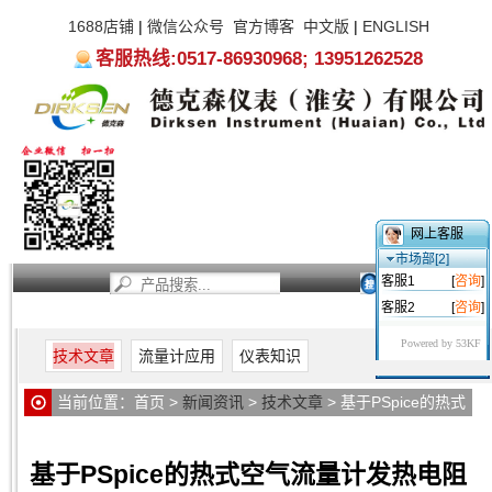
1688店铺
|
微信公众号
官方博客
中文版
|
ENGLISH
客服热线:0517-86930968; 13951262528
网上客服
市场部[2]
客服1
[
咨询
]
客服2
[
咨询
]
首页
新闻资讯
产品中心
服务支持
关于我们
Powered by 53KF
技术文章
流量计应用
仪表知识
当前位置：
首页
>
新闻资讯
>
技术文章
> 基于PSpice的热式
空气流量计发热电阻模型
基于PSpice的热式空气流量计发热电阻