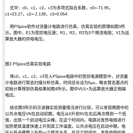
式中：c0，c1，c2，c3为多项式拟合系数，c0=-71.95，
c1=23.27，c2=-2.138，c3=0.054.
用PSpice软件对流量计电路进行仿真，仿真实验的原理如图3所
示。图中，E1为受控电压源；R1，R2，R3为3个限流电阻；V1为运
算放大器的供电电压。
图3 PSpice仿真实验电路
将c0，c1，c2，c3写入PSpice电路中的受控电源模型中，对流量
计电路进行暂态扫描分析仿真，时间总长设为5μs，略去暂态基点的
初始计算得到仿真结果如图4所示。图中VU1+为运算放大器正相端
电压。
结合图3所示的示波器实验测量情况进行比较，可以发现两图中的
公共点电压VN在启动初期，电压从0升到9V左右后再次降到一个低
值，出现一个启动电压尖峰。在这个时间内，电路对发热电阻进行
加热使其温度快速上升到其工作温度。公共点电压在启动中期，电
压从低点缓慢上升到一个稳定水平。在这个时间内，发热电阻的电