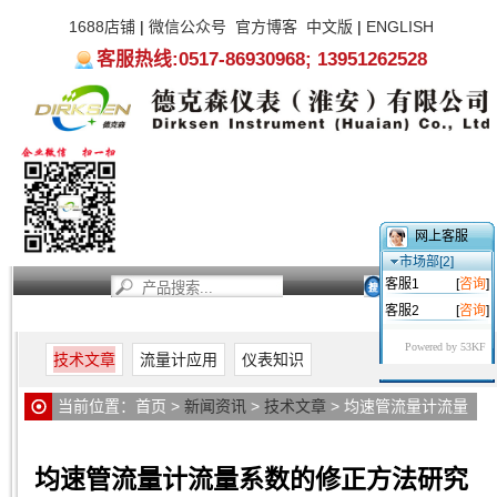
1688店铺
|
微信公众号
官方博客
中文版
|
ENGLISH
客服热线:0517-86930968; 13951262528
网上客服
市场部[2]
客服1
[
咨询
]
客服2
[
咨询
]
首页
新闻资讯
产品中心
服务支持
关于我们
Powered by 53KF
技术文章
流量计应用
仪表知识
当前位置：
首页
>
新闻资讯
>
技术文章
> 均速管流量计流量
系数的修正方法研究
均速管流量计流量系数的修正方法研究