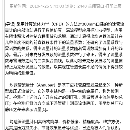
更新时间：2019-4-25 9:43:03 浏览：2448
关闭窗口
打印此页
[导读] 采用计算流体力学（CFD）的方法对300mm口径的均速管流
量计的内部流动进行了数值仿真，湍流模型应用标准kε模型，应用
有限体积法对控制方程离散和求解。通过计算得出均速管流量计在
几种长度不同的前直管段条件下的流量系数；还研究了流量系数与
雷诺数的关系，得出流量计的流量系数随着雷诺数增加有上升的趋
势。最后，对未充分发展段的流量系数进行了修正，得出了流量系
数与雷诺数之间的三次拟合曲线，以此可将未充分发展段的测量值
修正为充分发展后的数值，以实现在管道长度不足的情况下得到较
为精确的测量值。
均速管流量计（Annubar）是基于皮托管原理发展起来的一种新
型差压式流量计。它的基本结构是一根中空的金属杆，称为检测
杆。检测杆上迎流方向开有成对的测压孔，测量管道中流体平均总
压；在检测杆背流方向或下游管壁上测量流体静压，用平均总压和
静压之差来表示流量[1]。
均速管流量计因其结构简单、价格低廉、精确度高、维护方便，
尤其是压力损失小、节能效果显著等优点，已逐渐被人们所认识。