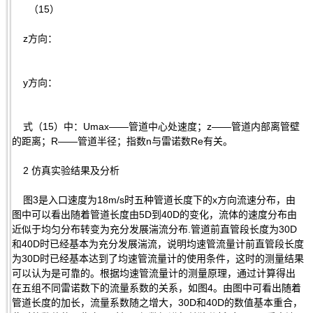
（15）
z方向：
y方向：
式（15）中：Umax——管道中心处速度；z——管道内部离管壁
的距离；R——管道半径；指数n与雷诺数Re有关。
2 仿真实验结果及分析
图3是入口速度为18m/s时五种管道长度下的x方向流速分布，由
图中可以看出随着管道长度由5D到40D的变化，流体的速度分布由
近似于均匀分布转变为充分发展湍流分布.管道前直管段长度为30D
和40D时已经基本为充分发展湍流，说明均速管流量计前直管段长度
为30D时已经基本达到了均速管流量计的使用条件，这时的测量结果
可以认为是可靠的。根据均速管流量计的测量原理，通过计算得出
在五组不同雷诺数下的流量系数的关系，如图4。由图中可看出随着
管道长度的加长，流量系数随之增大，30D和40D的数值基本重合，