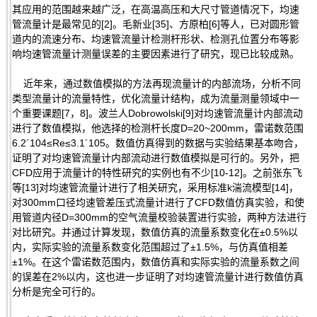
其应用的范围越来越广泛，在高温高压和大尺寸管道情况下，均速
管流量计是最常见的[2]。毛新业[35]、方原柏[6]等人，已对圆形管
道内的流速分布、均速管流量计检测杆形状、检测孔位置分布等影
响均速管流量计测量误差的主要因素进行了研究，现已比较成熟。
近年来，通过数值模拟的方法再现流量计的内部流场，分析不同
类型流量计的流量特性，优化流量计结构，成为流量测量领域中一
个重要课题[7，8]。波兰人Dobrowolski[9]对均速管流量计内部流动
进行了数值模拟，他选择的检测杆长度D=20~200mm，雷诺数范围
6.2´104≤Re≤3.1´105。数值仿真得到的数据与实验结果基本吻合，
证明了对均速管流量计内部流动进行数值模拟是可行的。另外，把
CFD应用于流量计的特性研究的实例也有不少[10-12]。之前张东飞
等[13]对均速管流量计进行了相关研究，采用标准k湍流模型[14]，
对300mm口径均速管差压式流量计进行了CFD数值仿真实验，和使
用管道内径D=300mm的空气流量校验装置进行实验，两种方法进行
对比研究。并通过计算发现，数值仿真的流量系数变化在±0.5%以
内，实际实验的流量系数变化范围超过了±1.5%，与仿真值相差
±1%。在这个雷诺数范围内，数值仿真和实际实验的流量系数之间
的误差在2%以内，这也进一步证明了对均速管流量计进行数值仿真
分析是完全可行的。