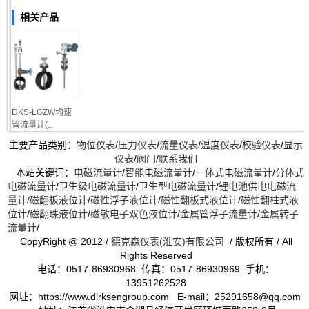
相关产品
DKS-LGZW均速
管流量计(..
主要产品类别：
物位仪表
/
压力仪表
/
流量仪表
/
温度仪表
/
校验仪表
/
显示
仪表
/
阀门
/
联系我们
本站关键词：
电磁流量计
/
智能电磁流量计
/
一体式电磁流量计
/
分体式
电磁流量计
/
卫生级电磁流量计
/
卫生型电磁流量计
/
锂电池供电电磁流
量计
/
磁翻板液位计
/
磁性浮子液位计
/
磁性翻板式液位计
/
磁性翻柱式液
位计
/
磁翻珠液位计
/
磁敏电子双色液位计
/
金属管浮子流量计
/
金属转子
流量计
/
CopyRight @ 2012 /
德克森仪表(淮安)有限公司
/ 版权所有 / All
Rights Reserved
电话：0517-86930968 传真：0517-86930969 手机：
13951262528
网址：https://www.dirksengroup.com E-mail：25291658@qq.com