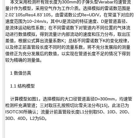
本文采用检测杆有效长度为300mm的子弹头型Verabar均速管流
量计作为模型，采用空气作为工作介质。选择模拟的雷诺数范围是
2.02´105≤Re≤4.83´105，由雷诺数公式Re=UD/V，在常温下对应的
速度范围为10~24m/s，其中U是流动的特征速度、D是管道直径、
是流体运动粘性系数；在不同雷诺数下对管道内不同位置的气体流
动进行数值模拟，得到流量计内部流动的速度和压力分布，取出压
差值，根据公式算出流量系数K；总结不同雷诺数下K的变化规律，
以及修正前直管段长度不同时的流量系数，将不充分发展段的测量
值修正为充分发展后的数值，以实现在管道长度不足的情况下得到
较为精确的测量值。
1 数值仿真
1.1 结构模型
计算模型如图1，选择模拟的大口径管道直径D=300mm，均速管
检测杆充满管道；三对取压孔按照切比雪夫法分布[15]，此法已为
ISOTC30所确认；流量计前直管段长度L1分别取5D、10D、20D、
30D、40D，L2为5D。