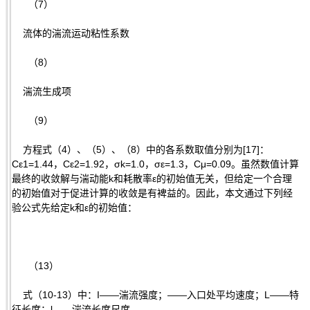
（7）
流体的湍流运动粘性系数
（8）
湍流生成项
（9）
方程式（4）、（5）、（8）中的各系数取值分别为[17]：
Cε1=1.44，Cε2=1.92，σk=1.0，σε=1.3，Cμ=0.09。虽然数值计算
最终的收敛解与湍动能k和耗散率ε的初始值无关，但给定一个合理
的初始值对于促进计算的收敛是有裨益的。因此，本文通过下列经
验公式先给定k和ε的初始值：
（13）
式（10-13）中：I——湍流强度；——入口处平均速度；L——特
征长度；l——湍流长度尺度。