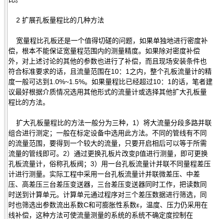
2 扩展孔板量程比的几种方法
宽量程比孔板还是一个值得切磋的问题，如果单独地进行密度补
偿，根本不能保证宽量程范围内的测量精度。如果除对密度补偿
外，对上述讨论的其他的参数也进行了补偿，而且现场安装条件也
符合标准要求的话，且流量范围在10：1之内，整个孔板流量计的精
度一般可达到1.0%~1.5%。如果量程比已经超过10：1的话，笔者建
议最好根据介质情况选用其他形式的流量计或选择其他扩大孔板量
程比的方法。
扩大孔板量程比的方法一般分为三种，1）将大流量分段多路并联
组合进行测定；一般在标定设备中选用此方法。不同的管线有不同
的流量范围，要得到一个较大的流量，只要开启相后可以等于所需
流量的管线即可。2）通过更换孔板片改变β值进行测量，即可更换
孔板流量计，俗称孔板阀；3）用一台孔板流量计并联不同量程差压
计进行测量。实际工程中采用一台孔板流量计并联微差压、中差
压、高差压三台差压变送器，三台差压变送器同时工作，把读数同
时送到计算单元。计算单元通过程序对三个差压数据进行筛选，同
时也筛选出参数流出系数C和可膨胀性系数ε，温度、压力仍采用在
线补偿，这种方法可使流量测量的系统的系统不确定度控制在