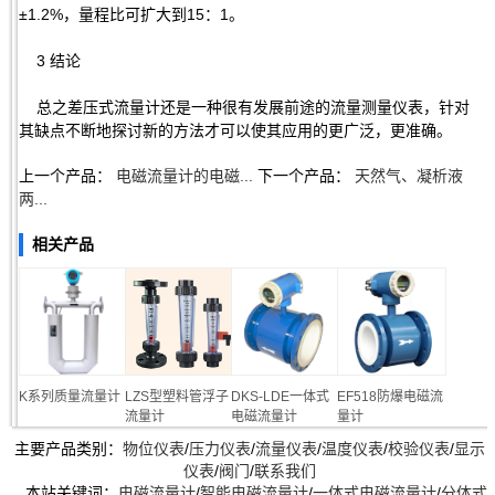
±1.2%，量程比可扩大到15：1。
3 结论
总之差压式流量计还是一种很有发展前途的流量测量仪表，针对
其缺点不断地探讨新的方法才可以使其应用的更广泛，更准确。
上一个产品：
电磁流量计的电磁...
下一个产品：
天然气、凝析液
两...
相关产品
K系列质量流量计
LZS型塑料管浮子
DKS-LDE一体式
EF518防爆电磁流
流量计
电磁流量计
量计
主要产品类别：
物位仪表
/
压力仪表
/
流量仪表
/
温度仪表
/
校验仪表
/
显示
仪表
/
阀门
/
联系我们
本站关键词：
电磁流量计
/
智能电磁流量计
/
一体式电磁流量计
/
分体式