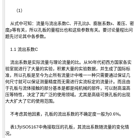
（1）
从式中可知：流量与流出系数C、开孔比β、膨胀系数ε、差压、密
度ρ等有关，所以孔板的量程比也和这些参数有关。要讨论量程比问
题先讨论其中各参数。
1.1 流出系数C
流出系数是实际流量与理论流量的比。从90年代初西方国家各实
验室就进行了大量的实验，积累大量的实验数据，并生成了国际标
准，所以孔板是至今为止所有流量计中唯一一种只需要通过保证几
何尺寸就可以保证测量精度而无需进行实流标定的流量计。而且由
于孔板与流体接触的部分基本是都是纯机械的部件，可以耐高温高
压等特性，决定了其广泛的使用领域。尤其是高级可换孔板的出现
大大扩大了它的使用范围。
不考虑其他因素，孔板的流出系数的不确定度一般为0.6%。
表1为ISO5167中角接取压的孔板，其流出系数随流量的变化情
况。