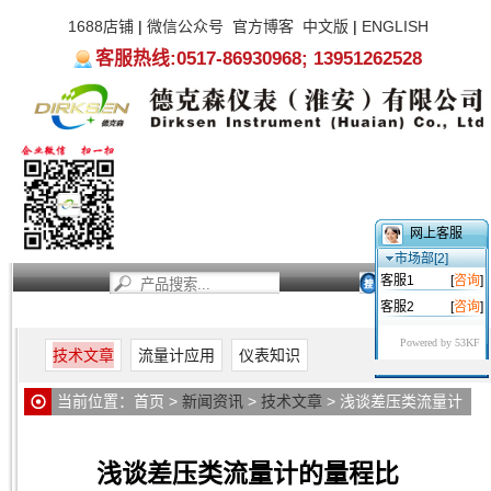
1688店铺
|
微信公众号
官方博客
中文版
|
ENGLISH
客服热线:0517-86930968; 13951262528
网上客服
市场部[2]
客服1
[
咨询
]
客服2
[
咨询
]
首页
新闻资讯
产品中心
服务支持
关于我们
Powered by 53KF
技术文章
流量计应用
仪表知识
当前位置：
首页
>
新闻资讯
>
技术文章
> 浅谈差压类流量计
的量程比
浅谈差压类流量计的量程比