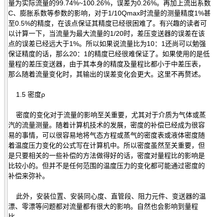
量为实际流量的99.74%~100.26%，误差为0.26%。再加上流出系数
C、膨胀系数等参数的影响，对于1/10Qmax时流量的测量精度1%甚
至0.5%的精度，在该点保证其精度已经很困难了。有兴趣的读者可
以计算一下，当流量为最大流量的1/20时，差压变送器的误差在该
点的误差已经远大于1%。所以如果说流量比为10：1还尚可以勉强
保证精度的话，那么20：1的精度已经很难保证了。如果使用的是低
量程的差压变送器，由于其本身的精度及量程比都小于中差压表，
那么随着流量变化时，其输出的误差变化会更大。这里不再赘述。
1.5 密度ρ
密度的变化对于流量的影响至关重要，尤其对于介质为气体或蒸
汽的流量测量。随着计算机技术的发展，密度的补偿已经成为很容
易的事情，可以很容易地将气态方程或蒸气的密度表或液体密度随
着温度压力变化的公式写在计算机中。所以密度虽然至关重要，但
是只要相关的一些补偿的方法做得好的话，密度对量程比的影响是
比较小的。但并不是任何范围的温度压力的变化都可能通过密度的
补偿来弥补。
此外，安装位置、安装同心度、直管段、阻力元件、变送器的温
漂、零漂等问题都对流量都有很大的影响。自然也会影响到量程
比。