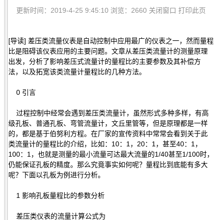
更新时间：2019-4-25 9:45:10 浏览：2660
关闭窗口
打印此页
[导读] 差压类流量仪表是自动控制中应用最广的仪表之一，然而量程
比是阻碍该仪表应用的主要问题。文章从差压类流量计的测量原理
出发，分析了影响差压式流量计的量程比的主要参数及其补偿方
法，以及拓宽该类流量计量程比的几种方法。
0 引言
过程控制中经常会遇到差压类流量计，虽然形式多种多样，有高
级孔板、普通孔板、弯管流量计，文丘里管等，但是原理都是一样
的，都是基于伯努利方程。在厂家的宣传资料中常常会看到关于此
类流量计的量程比的介绍，比如：10：1，20：1，甚至40：1，
100：1，也就是测量的最小流量可达最大流量的1/40甚至1/100时，
仍能保证孔板的精度。那么究竟事实如何呢？量程比到底能有多大
呢？下面以孔板为例进行分析。
1 影响孔板量程比的参数分析
差压类仪表的流量计算公式为