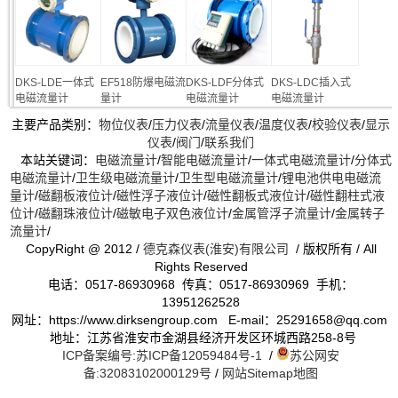
DKS-LDE一体式
EF518防爆电磁流
DKS-LDF分体式
DKS-LDC插入式
电磁流量计
量计
电磁流量计
电磁流量计
主要产品类别：
物位仪表
/
压力仪表
/
流量仪表
/
温度仪表
/
校验仪表
/
显示
仪表
/
阀门
/
联系我们
本站关键词：
电磁流量计
/
智能电磁流量计
/
一体式电磁流量计
/
分体式
电磁流量计
/
卫生级电磁流量计
/
卫生型电磁流量计
/
锂电池供电电磁流
量计
/
磁翻板液位计
/
磁性浮子液位计
/
磁性翻板式液位计
/
磁性翻柱式液
位计
/
磁翻珠液位计
/
磁敏电子双色液位计
/
金属管浮子流量计
/
金属转子
流量计
/
CopyRight @ 2012 /
德克森仪表(淮安)有限公司
/ 版权所有 / All
Rights Reserved
电话：0517-86930968 传真：0517-86930969 手机：
13951262528
网址：https://www.dirksengroup.com E-mail：25291658@qq.com
地址：江苏省淮安市金湖县经济开发区环城西路258-8号
ICP备案编号:苏ICP备12059484号-1
/
苏公网安
备:32083102000129号
/
网站Sitemap地图