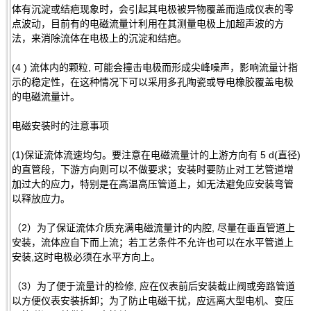
体有沉淀或结疤现象时，会引起其电极被异物覆盖而造成仪表的零
点波动，目前有的电磁流量计利用在其测量电极上加超声波的方
法，来消除流体在电极上的沉淀和结疤。
(4 ) 流体内的颗粒, 可能会撞击电极而形成尖峰噪声，影响流量计指
示的稳定性，在这种情况下可以采用多孔陶瓷或导电橡胶覆盖电极
的电磁流量计。
电磁安装时的注意事项
(1)保证流体流速均匀。要注意在电磁流量计的上游方向有 5 d(直径)
的直管段，下游方向则可以不做要求；安装时要防止对工艺管道增
加过大的应力，特别是在高温高压管道上，如无法避免应安装弯管
以释放应力。
（2）为了保证流体介质充满电磁流量计的内腔, 尽量在垂直管道上
安装，流体应自下而上流；若工艺条件不允许也可以在水平管道上
安装,这时电极必须在水平方向上。
（3）为了便于流量计的检修, 应在仪表前后安装截止阀或旁路管道
以方便仪表安装拆卸；为了防止电磁干扰，应远离大型电机、变压