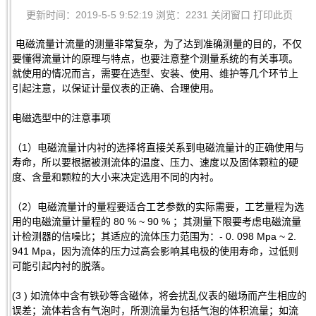
更新时间：2019-5-5 9:52:19 浏览：2231
关闭窗口
打印此页
电磁流量计流量的测量非常复杂，为了达到准确测量的目的，不仅
要懂得流量计的原理与特点，也要注意整个测量系统的有关事项。
就使用的情况而言，需要在选型、安装、使用、维护等几个环节上
引起注意，以保证计量仪表的正确、合理使用。
电磁选型中的注意事项
（1）电磁流量计内衬的选择将直接关系到电磁流量计的正确使用与
寿命，所以要根据被测流体的温度、压力、速度以及固体颗粒的硬
度、含量和颗粒的大小来决定选用不同的内衬。
（2）电磁流量计的量程要适合工艺参数的实际需要，工艺量程为选
用的电磁流量计量程的 80 % ~ 90 % ；其测量下限要考虑电磁流量
计检测器的信噪比；其适应的流体压力范围为：- 0. 098 Mpa ~ 2.
941 Mpa，因为流体的压力过高会影响其电极的使用寿命，过低则
可能引起内衬的脱落。
(3 ) 如流体中含有铁砂等含磁体，将会扰乱仪表的磁场而产生相应的
误差；流体若含有气泡时，所测流量为包括气泡的体积流量；如流