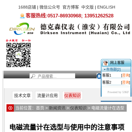
1688店铺
|
微信公众号
官方博客
中文版
|
ENGLISH
客服热线:0517-86930968; 13951262528
网上客服
市场部[2]
客服1
[
咨询
]
客服2
[
咨询
]
首页
新闻资讯
产品中心
服务支持
关于我们
Powered by 53KF
技术文章
流量计应用
仪表知识
当前位置：
首页
>
新闻资讯
>
仪表知识
> 电磁流量计在选型
与使用中的注意事项
电磁流量计在选型与使用中的注意事项