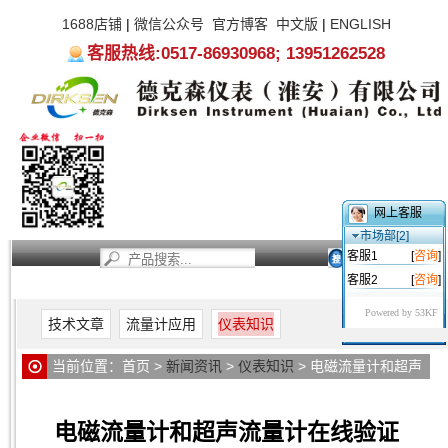
1688店铺
|
微信公众号
官方博客
中文版
|
ENGLISH
客服热线:0517-86930968; 13951262528
网上客服
市场部[2]
客服1
[
咨询
]
客服2
[
咨询
]
首页
新闻资讯
产品中心
服务支持
关于我们
Powered by 53KF
技术文章
流量计应用
仪表知识
当前位置：
首页
>
新闻资讯
>
仪表知识
> 电磁流量计和超声
流量计在线验证
电磁流量计和超声流量计在线验证