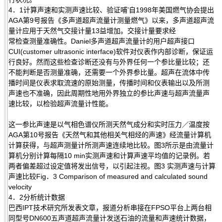
4．1计算声速和实测声速比较、验证哺’自1998年美国燃气协会提出
AGA第9号报告《多声道超声流量计测量燃气》以来，多声道超声流
量计应用于天然气交接计量13益增加。交接计量要求经
常检查测量准确性。Daniel多声道超声流量计的用户超声接口
CUI(customer ultrasonic interface)软件对仪表作内部诊断，保证运
行良好。然而这些检查诊断还没有与外界任何一个参比量比较；还
不能判断是否测量准确，还需要一个外界参比量。超声在流体中传
播时间是仪表求取流速的原始测量，传播时间和仪表输出以及所测
声速也不准确，因此周期性地用外界独立的参比声速与超声流量声
速比较，以检验超声流量计性能。
这一参比声速是以气相色谱仪所测天然气成分和实时压力／温度按
AGA第10号报告《天然气和其他相关气相烃的声速》经流量计算机
计算获得，与超声测量计所测声速连续地比较。图3所示是由流量计
算机分别计算每隔10 min实测声速和计算声速平均值的记录例。若
两者偏差超过设定值将发出信号，以引起注视。图3 实测声速与计算
声速比较Fig．3 Comparison of measured and calculated sound
velocity
4．2分析统计数据
巴西IPT技术研究所发表文章，报道分析串接在FPSO平台上两台相
同型号DN600五声道超声流量计发送石油的流量和声速统计数据，