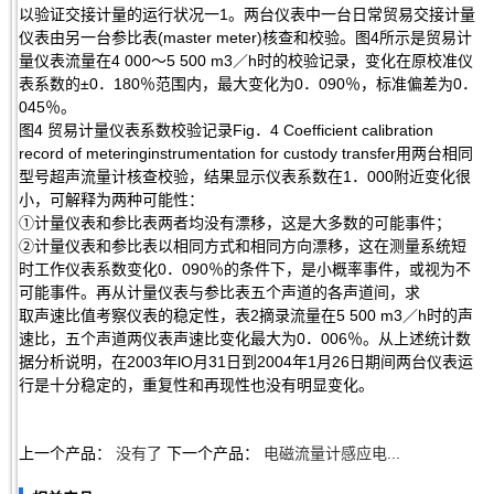
以验证交接计量的运行状况一1。两台仪表中一台日常贸易交接计量
仪表由另一台参比表(master meter)核查和校验。图4所示是贸易计
量仪表流量在4 000～5 500 m3／h时的校验记录，变化在原校准仪
表系数的±0．180％范围内，最大变化为0．090％，标准偏差为0．
045％。
图4 贸易计量仪表系数校验记录Fig．4 Coefficient calibration
record of meteringinstrumentation for custody transfer用两台相同
型号超声流量计核查校验，结果显示仪表系数在1．000附近变化很
小，可解释为两种可能性：
①计量仪表和参比表两者均没有漂移，这是大多数的可能事件；
②计量仪表和参比表以相同方式和相同方向漂移，这在测量系统短
时工作仪表系数变化0．090％的条件下，是小概率事件，或视为不
可能事件。再从计量仪表与参比表五个声道的各声道间，求
取声速比值考察仪表的稳定性，表2摘录流量在5 500 m3／h时的声
速比，五个声道两仪表声速比变化最大为0．006％。从上述统计数
据分析说明，在2003年lO月31日到2004年1月26日期间两台仪表运
行是十分稳定的，重复性和再现性也没有明显变化。
上一个产品：
没有了
下一个产品：
电磁流量计感应电...