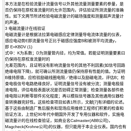
本方法是在检验流量计流量信号以外其他流量测量要素的参量，是
否仍保持在原校准流量时的允许范围内，评估验证所测流量的准确
性。如下文两节所述检验电磁流量计的磁场强度和测量超声流量计
的声速。
3 电磁流量计在线验证
电磁流量计是根据法拉第电磁感应定律测量导电流体流量的仪表，
感应电动势E即流量信号正比于磁感应强度B和被测平均流速y，
即 E=KBDV (1)
式中：K为系数；D为测量管内径，均为常值。若能证明测量要素曰
仍保持在原校准流量时的
允差范围内，且证明没有影响流量信号的其他不利因素(如信号回路
绝缘电阻下降)，就可确认所测流量值仍保持原有性能的值。为证明
B维持原值，应检验励磁线圈电阻／绝缘以及励磁电流，评估B；检
查电极信号电路绝缘良好，证明流量信号没有被分流；测量电极接
液电阻，评估电极表面状况是否妨碍正常测量；检查测量各部件绝
缘电阻以判断零部件劣化程度；再以模拟信号器及其他通用仪器检
查转换器完好性。这些检查项目如表1所示，文献[7]有详细的论述。
基于这些由制造厂售后服务和现场应用维修工程师们积累的检查和
验证方法，上世纪90年代中期国外开发了专用仪器和软件，实施电
磁流量计的在线检查验证，如商业名Calmaster(ABB公司)，
Magcheck(Krohne公司)的仪器，但只能用于本企业仪表。国内也有