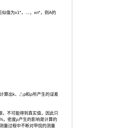
值为x1*，…，xn*，则A的
计算出k、△p和ρ所产生的误差
限，不可能得到真实值，因此只
5%，密度ρ产生的影响是计算的
测量过程中不断对甲烷的测量