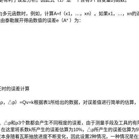
元函数时，例如，计算A=f（x1，…，xn）。如果x1，…，xn的近似
），由泰勒展开得函数值的误差e（A* ）为：
修正时的误差计算
，△p）=Qv=k根据表1所给出的数据，对误差值进行简单的估算，
、△p和ρ3个数都会产生不同程度的误差，由于测量手段及工具的有
在这里将系数k所产生的误差估算为10%，△p所产生的误差估算为
度本身随着瓦斯抽放进度不断变化，因此设置2种情况，一种情况是在