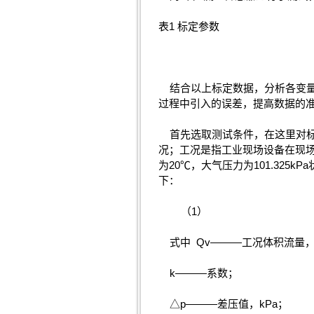
表1 标定参数
结合以上标定数据，分析各变量
过程中引入的误差，提高数据的
首先选取测试条件，在这里对标准状
况；工况是指工业现场设备在现
为20℃，大气压力为101.325kP
下：
（1）
式中 Qv———工况体积流量，m
k———系数；
△p———差压值，kPa；