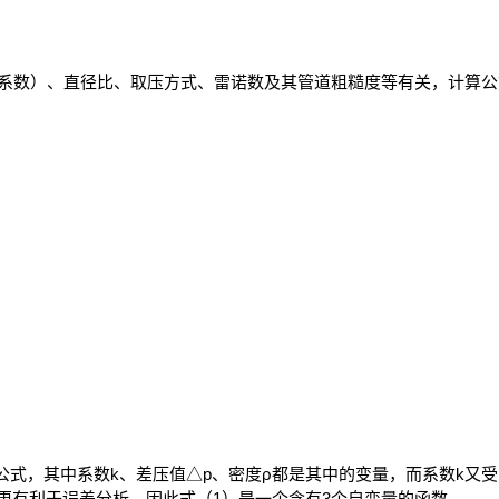
系数）、直径比、取压方式、雷诺数及其管道粗糙度等有关，计算公
m。
式，其中系数k、差压值△p、密度ρ都是其中的变量，而系数k又
样更有利于误差分析。因此式（1）是一个含有3个自变量的函数。