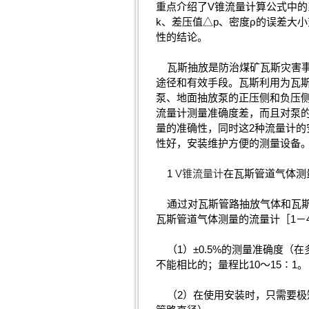
重点介绍了V锥流量计算公式中的
k、差压值△p、密度ρ的误差大
性的结论。
瓦斯抽放是防治煤矿瓦斯灾害事
途径和有效手段。瓦斯利用为瓦
泵、地面抽放泵的正压侧和负压
流量计测量准确度差，而且对泵
量的准确性，同时这2种流量计
性好，安装维护方便的测量设备
1
V锥流量计
在瓦斯管道气体测
通过对瓦斯管路抽放气体和瓦斯
瓦斯管道气体测量的流量计［1－
（1）±0.5%的测量准确度（
不能相比的；量程比10～15∶1。
（2）在使用安装时，只需要极短