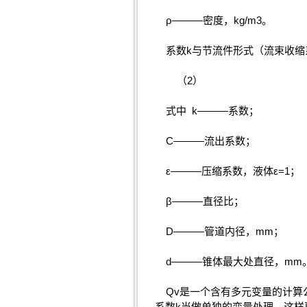
ρ———密度，kg/m3。
系数k与节流件形式（流束收缩
（2）
式中 k———系数；
C———流出系数；
ε———压缩系数，液体ε=1；
β———直径比；
D———管道内径，mm；
d———锥体最大处直径，m
Qv是一个含有多元变量的计算公
系数k当做单独的变量处理，这