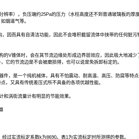
辨率），负压端约25Pa的压力（水柱高度还不到普通玻璃板的厚
，如烟道气等。
构，因而具有自清洁功能，因此不会堆积截留流体中挟带的任何脏污
构的V锥体时，会在其节流边缘处形成边界层效应，因此极大地减少
外，它的节流边是不会被磨损得，也可以说是免拆卸标定的。
器件，是一个纯机械体，具有不怕震动、耐高温、高压、防腐等特点
特点，又具有传统差压式所不具备的各项优越性能。
计和涡街流量计有明显的节能效果。
算
经过实流标定系数k为8690。表1为实流标定时所测得的参数。