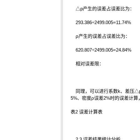
△p产生的误差占误差比为：
293.386÷2499.005=11.74%
ρ产生的误差占误差比为：
620.807÷2499.005=24.84%
相对误差限：
同理，可以进行系数k、差压△p
5%、密度ρ误差2%时的误差计算
表2 误差计算表
2.3 误差结果统计分析