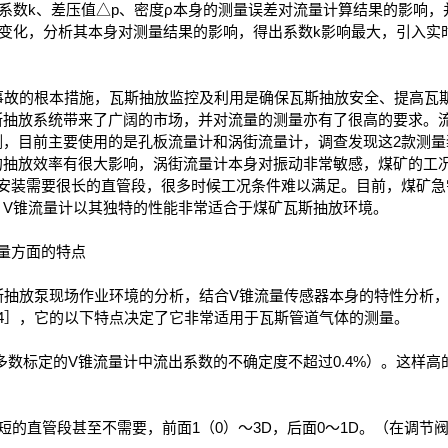
系数k、差压值△p、密度ρ本身的测量误差对流量计算结果的影响
小变化，分析其本身对测量结果的影响，得出系数k影响最大，引入实
故的根本措施，瓦斯抽放监控及利用是确保瓦斯抽放安全、提高瓦
斯抽放系统带来了广阔的市场，并对流量的测量亦有了很高的要求。
侧，目前主要使用的是孔板流量计和涡街流量计，调查发现这2款测量
的抽放效率有很大影响，涡街流量计本身对振动非常敏感，煤矿的工
的安装需要很长的直管段，很多时候工况条件难以满足。目前，煤矿急
。V锥流量计以其独特的性能非常适合于煤矿瓦斯抽放环境。
量方面的特点
抽放泵现场作业环境的分析，结合V锥流量传感器本身的特性分析，
4］，它的以下特点决定了它非常适用于瓦斯管道气体的测量。
在多数标定的V锥流量计中流出系数的不确定度不超过0.4%）。这样
的直管段甚至不需要，前面1（0）～3D，后面0～1D。（在调节阀