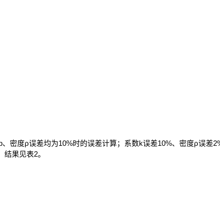
、密度ρ误差均为10%时的误差计算；系数k误差10%、密度ρ误差2
，结果见表2。