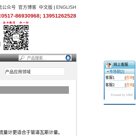
信公众号
官方博客
中文版
|
ENGLISH
17-86930968; 13951262528
网上客服
产品应用领域
市场部[2]
客服1
[
咨询
]
客服2
[
咨询
]
Powered by 53KF
锥流量计更适合于管道瓦斯计量。