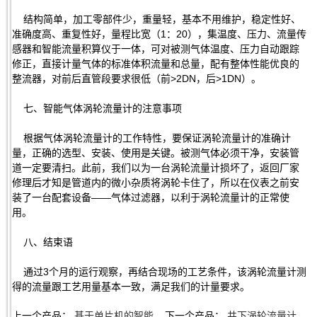
结构简单，加工零部件少，重量轻，基本不用维护，稳定性好、
准确度高、重复性好，量程比宽（1：20），集温度、压力、流量传
感器和智能流量积算仪于一体，可对被测气体温度、压力自动跟踪
修正，直接计量气体的标准体积流量和总量，配有整体性能优良的
整流器，对前后直管段要求很低（前>2DN，后>1DN）。
七、智能气体涡轮流量计的注意事项
根据气体涡轮流量计的工作特性，要保证涡轮流量计的准确计
量，正确的选型、安装、使用是关键。被测气体必须干净，安装管
道一定要清扫。此前，我们以为一台涡轮流量计损坏了，返回厂家
修理后才知是管道内的微小杂质将涡轮卡住了，所以在仪表之前安
装了一台配套设备——气体过滤器，以利于涡轮流量计的正常使
用。
八、结束语
通过3个月的运行观察，再结合现场的工艺条件，该涡轮流量计测
得的流量跟工艺用量基本一致，满足我们的计量要求。
上一个产品：
基于单片机的智能...
下一个产品：
井下涡轮流量计