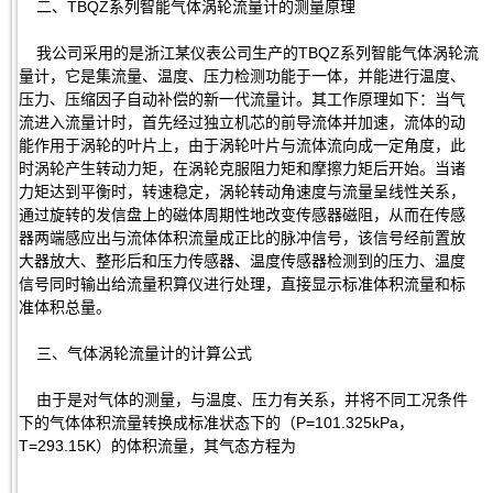
二、TBQZ系列智能气体涡轮流量计的测量原理
我公司采用的是浙江某仪表公司生产的TBQZ系列智能气体涡轮流
量计，它是集流量、温度、压力检测功能于一体，并能进行温度、
压力、压缩因子自动补偿的新一代流量计。其工作原理如下：当气
流进入流量计时，首先经过独立机芯的前导流体并加速，流体的动
能作用于涡轮的叶片上，由于涡轮叶片与流体流向成一定角度，此
时涡轮产生转动力矩，在涡轮克服阻力矩和摩擦力矩后开始。当诸
力矩达到平衡时，转速稳定，涡轮转动角速度与流量呈线性关系，
通过旋转的发信盘上的磁体周期性地改变传感器磁阻，从而在传感
器两端感应出与流体体积流量成正比的脉冲信号，该信号经前置放
大器放大、整形后和压力传感器、温度传感器检测到的压力、温度
信号同时输出给流量积算仪进行处理，直接显示标准体积流量和标
准体积总量。
三、气体涡轮流量计的计算公式
由于是对气体的测量，与温度、压力有关系，并将不同工况条件
下的气体体积流量转换成标准状态下的（P=101.325kPa，
T=293.15K）的体积流量，其气态方程为