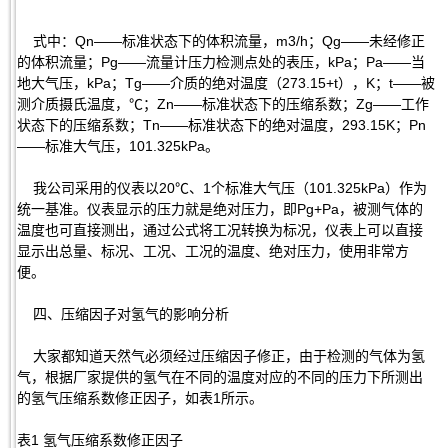
式中：Qn——标准状态下的体积流量，m3/h；Qg——未经修正
的体积流量；Pg——流量计压力检测点处的表压，kPa；Pa——当
地大气压，kPa；Tg——介质的绝对温度（273.15+t），K；t——被
测介质摄氏温度，℃；Zn——标准状态下的压缩系数；Zg——工作
状态下的压缩系数；Tn——标准状态下的绝对温度，293.15K；Pn
——标准大气压，101.325kPa。
我公司采用的仪表以20℃、1个标准大气压（101.325kPa）作为
统一基准。仪表显示的压力就是绝对压力，即Pg+Pa，被测气体的
温度也可直接测出，通过公式将工况转换为标况，仪表上可以直接
显示出总量、标况、工况、工况的温度、绝对压力，使用非常方
便。
四、压缩因子对氢气的影响分析
大家都知道天然气必须经过压缩因子修正，由于检测的气体为氢
气，根据厂家提供的氢气在不同的温度对应的不同的压力下所测出
的氢气压缩系数修正因子，如表1所示。
表1 氢气压缩系数修正因子