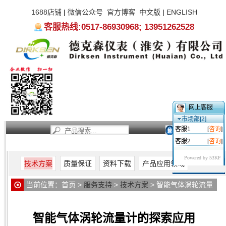
1688店铺
|
微信公众号
官方博客
中文版
|
ENGLISH
客服热线:0517-86930968; 13951262528
网上客服
市场部[2]
客服1
[
咨询
]
客服2
[
咨询
]
首页
新闻资讯
产品中心
服务支持
关于我们
Powered by 53KF
技术方案
质量保证
资料下载
产品应用领域
当前位置：
首页
>
服务支持
>
技术方案
> 智能气体涡轮流量
计的探索应用
智能气体涡轮流量计的探索应用