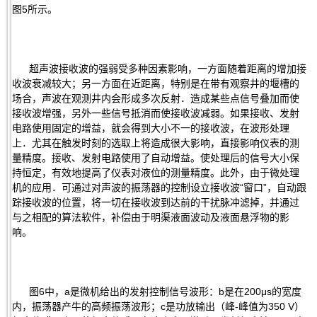
图5所示。
超声波接收波的强弱受多种因素影响，一方面随着距离的增加接
收波衰减较大；另一方面在近距离，特别是在带有观察井的堰槽的
场合，声波在观测井内会形成多次反射．造成某些点信号叠加而使
接收波增强，另外一些信号抵消而使接收波减弱。如果接收、发射
电路使用固定的增益，就会得到大小不一的接收波，在波形处理
上．尤其在触发时刻的选取上将造成很大影响，直接影响仪表的测
量精度。接收、发射电路使用了自动增益。使处理后的信号大小保
持恒定，有效地提高了仪表对液位的测量精度。此外，由于微处理
机的应用．可通过对声波的振荡器的控制设立接收波“窗口”，自动跟
踪接收波的位置，将一切在接收波到达前的干扰脉冲滤掉，并通过
与之相配的算法软件，补偿由于明渠液面波动及液面悬浮物的影
响。
图6中，a是微机给出的发射控制信号波形：b是在200μs的宽度
内，振荡器产牛的高频振荡波形；c是功放输出（峰-峰值为350 V）