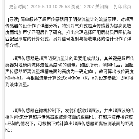
更新时间：2019-5-13 10:25:53 浏览：2207
关闭窗口
打印此页
[导读] 简单叙述了超声传感器用于明渠流量计的流量原理，对超声
传感器的设计作了详细分析，特别对气介式超声传感嚣为提高灵敏
度而增加声学匹配层作了研究，推出合理选择匹配层材质声阻抗和
匹配层厚度的计算公式，另对信号发射与接收电路的设计也作了详
细介绍。
超声传感器是
超声明渠流量计
的重要组成部分，其关键是超声传
感器对堰槽内流体液位高度h0的测量。如图l所示，测得h1后，因超
声传感器距离流量堰槽底面的高度为一确定值h，故可算出液位高度
h0=h-h1，再根据流量计算公式q=Kh0n（K，n为设定参数）即可得
到液体流量。
超声传感器在微机控制下，发射和接收超声波，并由超声波的传
播时间t来计算超声传感器距被测液面的距离h1，在超声波传播速度
c已知的情况下，可根据下式计算出超声传感器距离被测液面的距离
h1：