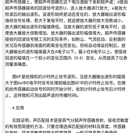
超声传感器上，使超声传感器在这个电压激励下发射超声波；d是由
超声传感器接收的回波信号波形U，送入放大器进行放大；e是放大
检波后的输出波形。该波形始终是动态变化的，放大器输出波形幅
值经信号处理，若大于某电平时，就迫使放大器的放大倍数减小，
放大器的输出波形的幅值降低。当放大器的波形低于某电平时，迫
使放大器放大倍数增加，放大器的输出波形幅值增大。超声传感器
接收的回波信号随工况的实际条件，如粉尘、气流扰动、反射面的
状况及传感器到液面的距离变化而变化。但经自动增益控制后，放
大器输出的波形幅值最大在A电子以下，最小在B电平以上。使接收
回波的幅值在一个较小的变化范围内（0.4）变化，从而提高了仪表
测量准确度。
图6F是给微机的计时终止信号波形。当放大器输出波形的幅值
大于图6e中E电平时信号处理就输出图6F中的计时终止信号。在微
机给传感器起动信号的同时开始计时，收到计时终止信号后计时终
止，这样微机可测出超声波的传播时间t。
4 应用
实践证明，声匹配技术是提高气分超声传感器发射、接收灵敏度
的有效而简便的方法、只要合理选择匹配层的材料及厚度，传感器
的发射、接收灵敏度就能大幅度提高，一般可提高两个数量级。