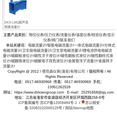
DKS-LMQ超声波
明渠流量计
主要产品类别：
物位仪表
/
压力仪表
/
流量仪表
/
温度仪表
/
校验仪表
/
显示
仪表
/
阀门
/
联系我们
本站关键词：
电磁流量计
/
智能电磁流量计
/
一体式电磁流量计
/
分体式
电磁流量计
/
卫生级电磁流量计
/
卫生型电磁流量计
/
锂电池供电电磁流
量计
/
磁翻板液位计
/
磁性浮子液位计
/
磁性翻板式液位计
/
磁性翻柱式液
位计
/
磁翻珠液位计
/
磁敏电子双色液位计
/
金属管浮子流量计
/
金属转子
流量计
/
CopyRight @ 2012 /
德克森仪表(淮安)有限公司
/ 版权所有 / All
Rights Reserved
电话：0517-86930968 传真：0517-86930969 手机：
13951262528
网址：https://www.dirksengroup.com E-mail：25291658@qq.com
地址：江苏省淮安市金湖县经济开发区环城西路258-8号
ICP备案编号:苏ICP备12059484号-1
/
苏公网安
备:32083102000129号
/
网站Sitemap地图