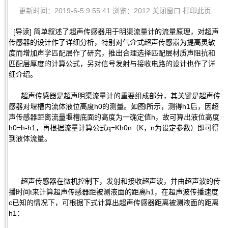
更新时间：2019-6-5 9:55:41 浏览：2012
关闭窗口
打印此页
[导读] 简单叙述了超声传感器用于明渠流量计的流量原理，对超声
传感器的设计作了详细分析，特别对气介式超声传感嚣为提高灵敏
度而增加声学匹配层作了研究，推出合理选择匹配层材质声阻抗和
匹配层厚度的计算公式，另对信号发射与接收电路的设计也作了详
细介绍。
超声传感器是超声明渠流量计的重要组成部分，其关键是超声传
感器对堰槽内流体液位高度h0的测量。如图l所示，测得h1后，因超
声传感器距离流量堰槽底面的高度为一确定值h，故可算出液位高度
h0=h-h1，再根据流量计算公式q=Kh0n（K，n为设定参数）即可得
到液体流量。
超声传感器在微机控制下，发射和接收超声波，并由超声波的传
播时间t来计算超声传感器距被测液面的距离h1，在超声波传播速度
c已知的情况下，可根据下式计算出超声传感器距离被测液面的距离
h1：