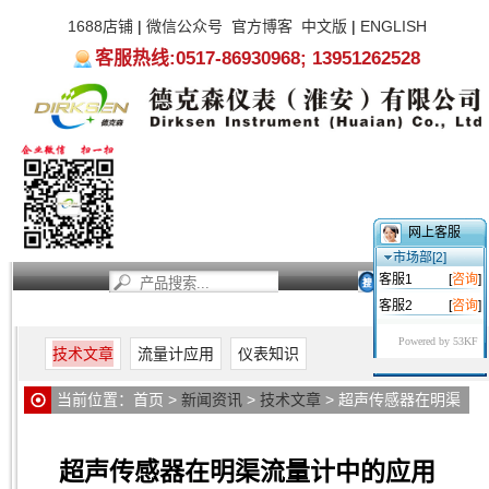
1688店铺
|
微信公众号
官方博客
中文版
|
ENGLISH
客服热线:0517-86930968; 13951262528
网上客服
市场部[2]
客服1
[
咨询
]
客服2
[
咨询
]
首页
新闻资讯
产品中心
服务支持
关于我们
Powered by 53KF
技术文章
流量计应用
仪表知识
当前位置：
首页
>
新闻资讯
>
技术文章
> 超声传感器在明渠
流量计中的应用
超声传感器在明渠流量计中的应用