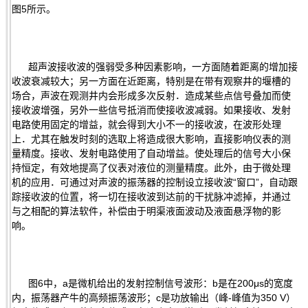
图5所示。
超声波接收波的强弱受多种因素影响，一方面随着距离的增加接
收波衰减较大；另一方面在近距离，特别是在带有观察井的堰槽的
场合，声波在观测井内会形成多次反射．造成某些点信号叠加而使
接收波增强，另外一些信号抵消而使接收波减弱。如果接收、发射
电路使用固定的增益，就会得到大小不一的接收波，在波形处理
上．尤其在触发时刻的选取上将造成很大影响，直接影响仪表的测
量精度。接收、发射电路使用了自动增益。使处理后的信号大小保
持恒定，有效地提高了仪表对液位的测量精度。此外，由于微处理
机的应用．可通过对声波的振荡器的控制设立接收波“窗口”，自动跟
踪接收波的位置，将一切在接收波到达前的干扰脉冲滤掉，并通过
与之相配的算法软件，补偿由于明渠液面波动及液面悬浮物的影
响。
图6中，a是微机给出的发射控制信号波形：b是在200μs的宽度
内，振荡器产牛的高频振荡波形；c是功放输出（峰-峰值为350 V）