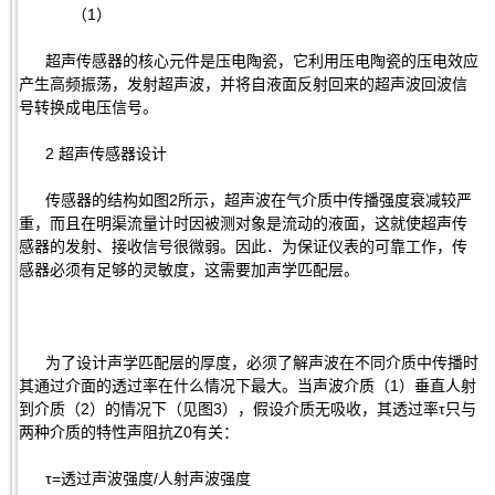
（1）
超声传感器的核心元件是压电陶瓷，它利用压电陶瓷的压电效应
产生高频振荡，发射超声波，并将自液面反射回来的超声波回波信
号转换成电压信号。
2 超声传感器设计
传感器的结构如图2所示，超声波在气介质中传播强度衰减较严
重，而且在明渠流量计时因被测对象是流动的液面，这就使超声传
感器的发射、接收信号很微弱。因此．为保证仪表的可靠工作，传
感器必须有足够的灵敏度，这需要加声学匹配层。
为了设计声学匹配层的厚度，必须了解声波在不同介质中传播时
其通过介面的透过率在什么情况下最大。当声波介质（1）垂直人射
到介质（2）的情况下（见图3），假设介质无吸收，其透过率τ只与
两种介质的特性声阻抗Z0有关：
τ=透过声波强度/人射声波强度