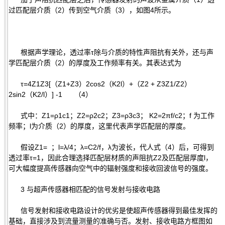
过匹配层介质（2）传到空气介质（3），如图4所示。
根据声学理论，透过率τ除与介质的特性声阻抗有关外，还与声
学匹配层介质（2）的厚度及工作频率有关。其表达式为
τ=4Z1Z3[（Z1+Z3）2cos2（K2l）+（Z2 + Z3Z1/Z2）
2sin2（K2/l）] -1 （4）
式中：Z1=ρ1c1；Z2=ρ2c2；Z3=ρ3c3； K2=2πf/c2；f 为工作
频率；l为介质（2）的厚度，这里代表声学匹配层的厚度。
假设Z1= ；l=λ/4；λ=C2/f，λ为波长，代人式（4）后，可得到
透过率τ=1，因此合理选择匹配层材质的声阻抗Z2及匹配层厚度l，
可大幅度提高传感器向空气中的辐射强度和接收回波信号的强度。
3 与超声传感器相匹配的信号发射与接收电路
信号发射和接收电路设计的优劣是使超声传感器得到最佳发挥的
基础，直接涉及到流量测量的准确与否。发射、接收电路方框图如