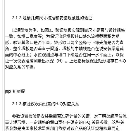
2.1.2 堰槽几何尺寸核准和安装规范性的验证
以矩型堰为例，如图3。验证堰板实际测量尺寸是否与设计规格
一致，如堰口宽度等；为保证流经堰板缺口处水流横截面积为矩
形，验证其缘口是否平直，矩形缺口两个竖缘与下缘夹角是否为直
角，整个堰板是否垂直于渠道，堰板的中轴线是否在说安装渠道截
面的中心线上；水位观测点与堰口下缘是否在同一水平面上，以保
证一次仪表准确测量出水深（H）。上述指标是保证矩形堰存在H-Q
对应关系的前提。
图3 矩型堰
2.1.3 核验仪表内设置的H-Q对应关系
参数设置检验是安装后能否准确计量的关键。对于明渠超声波流
量计矩形堰，一定规格的堰口宽存在确定的H-Q 关系参数，这种关
系参数是由国家技术监督部门依据对该产品的认证规程核算而定