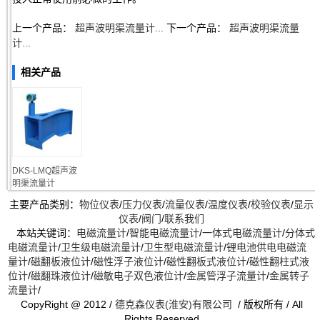
上一个产品：
超声波明渠流量计...
下一个产品：
超声波明渠流量
计...
相关产品
DKS-LMQ超声波
明渠流量计
主要产品类别：
物位仪表
/
压力仪表
/
流量仪表
/
温度仪表
/
校验仪表
/
显示
仪表
/
阀门
/
联系我们
本站关键词：
电磁流量计
/
智能电磁流量计
/
一体式电磁流量计
/
分体式
电磁流量计
/
卫生级电磁流量计
/
卫生型电磁流量计
/
锂电池供电电磁流
量计
/
磁翻板液位计
/
磁性浮子液位计
/
磁性翻板式液位计
/
磁性翻柱式液
位计
/
磁翻珠液位计
/
磁敏电子双色液位计
/
金属管浮子流量计
/
金属转子
流量计
/
CopyRight @ 2012 /
德克森仪表(淮安)有限公司
/ 版权所有 / All
Rights Reserved