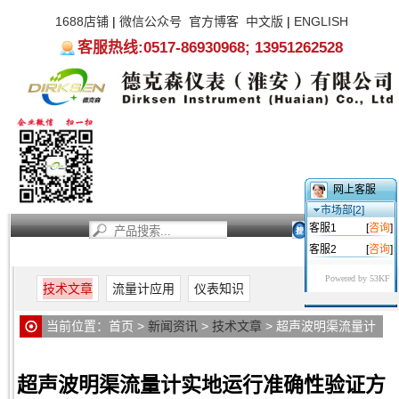
1688店铺
|
微信公众号
官方博客
中文版
|
ENGLISH
客服热线:0517-86930968; 13951262528
网上客服
市场部[2]
客服1
[
咨询
]
客服2
[
咨询
]
首页
新闻资讯
产品中心
服务支持
关于我们
Powered by 53KF
技术文章
流量计应用
仪表知识
当前位置：
首页
>
新闻资讯
>
技术文章
> 超声波明渠流量计
实地运行准确性验证方法的探讨
超声波明渠流量计实地运行准确性验证方