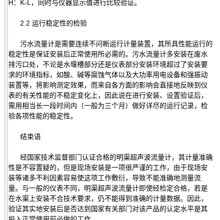
H：K-L，同时与仪器显示值进行比较验证。
2.2 运行稳定性的检验
污水流量计是需要连续不问断运行计量装置，其所具性能运行的
稳定性是保证安装后正常使用所必需的。污水流量计多安装在废水
排污口处，不论是水堰槽部分还是仪表部分安装环境超过了安装要
求的环境指标，如酸、碱等腐蚀气体以及大功率用电设备和强振动
装置等，将影响测定效果，而来自各方面的影响会直接地反映到仪
表的有关性能的不稳定变化上，因此说在进行安装、设置验证后，
需用相当长一段时间内（一般为三个月）做好详尽的运行记录，检
验各项性能的稳定性。
结束语
经国家技术监督部门认证合格的明渠超声波流量计，其计量准确
性是不容置疑的，但是现场安装是一项很严谨的工作，由于现场安
装等诸多不利因素容易使这项工作敷衍，导致不能准确地测量流
量。与一般的仪表不同，明渠超声波流量计即使经检定合格，若是
在水渠上安装不合技术要求，仍不能得到准确的计量数据。因此，
验证其实地安装后是否达到国家有关部门对该产品的认定水平是其
投入正常使用前必做的工作。