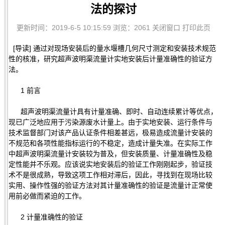
法的探讨
更新时间：2019-6-5 10:15:59 浏览：2061
关闭窗口
打印此页
[导读] 通过对现场安装后的量水堰槽几何尺寸测定和安装技术规范
性的核准，研究超声波明渠流量计实地安装后计量准确性的验证方
法。
1 前言
超声波明渠流量计具有计量准确、即时、自动连续累计等优点，
现已广泛地应用于污染源废水计量上。由于实地安装、运行条件与
技术监督部门对该产品认证条件相差甚远，极易造成流量计安装的
不规范和各项性能指标运行的不稳定，造成计量失准。在实际工作
中超声波明渠流量计安装较为普及，但安装质量、计量准确性及稳
定性能并不乐观。应该说实地安装后的验证工作刚刚起步，验证技
术不是很成熟，导致这项工作相对滞后，因此，寻找到在现场比较
实用、操作性强的验证方法对其计量准确性的验证是流量计正常使
用前必做而紧迫的工作。
2 计量准确性的验证