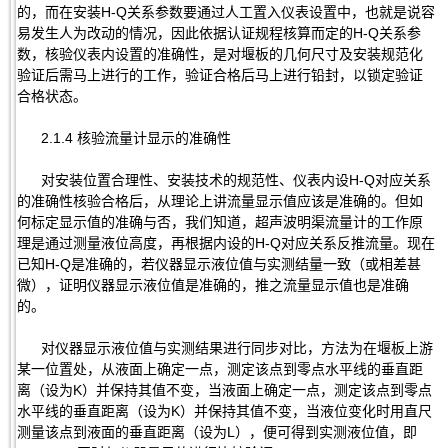
的，而在安装H-Q关系参数要通过人工置入仪表设置中，也就是说容
易发生人为改动的情况，因此依据认证规程核算而定的H-Q关系参
数，核验仪表内设置的准确性，是对堰板的几何尺寸及安装规范化
验证后需马上进行的工作，验证合格后马上进行铅封，以锁定验证
合格状态。
2.1.4 核验流量计显示的准确性
对安装位置合理性、安装技术的规范性、仪表内设H-Q对应关系
的准确性核验合格后，从理论上讲流量显示值应该是准确的。但如
何标定显示值的准确与否，我们知道，超声波明渠流量计的工作原
理是通过测量液位高度，再根据内设的H-Q对应关系反推流量。现在
已知H-Q是准确的，若仪器显示液位值与实测结量一致（或相差甚
微），证明仪器显示液位值是准确的，推之流量显示值也是准确
的。
对仪器显示液位值与实测结果进行同步对比，方法为在堰板上游
某一位置处，从液面上确定一点，测定该点到零点水平线的垂直距
离（设为K）并保持其值不变，当液面上确定一点，测定该点到零点
水平线的垂直距离（设为K）并保持其值不变，当液位变化时用直尺
测量该点到液面的垂直距离（设为L），便可得到实测液位值，即