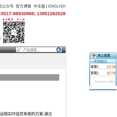
信公众号
官方博客
中文版
|
ENGLISH
17-86930968; 13951262528
网上客服
市场部[2]
客服1
[
咨询
]
客服2
[
咨询
]
Powered by 53KF
远程实时监控系统的方案.通过