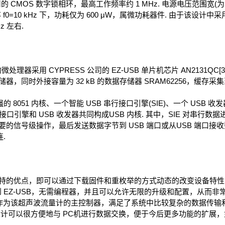
的 CMOS 数字锁相环，最高工作频率约 1 MHz. 电源电压范围宽(为3～
0=10 kHz 下，功耗仅为 600 μW，属微功耗器件. 由于该设计中采
z 左右.
用 CYPRESS 公司的 EZ-USB 单片机芯片 AN2131QC[3]
oot 存储器，同时外接容量为 32 kB 的数据存储器 SRAM62256，缓
 8051 内核、一个智能 USB 串行接口引擎(SIE)、一个 USB 收发
串行接口引擎和 USB 收发器共同构成USB 内核. 其中，SIE 对串
要的信号级操作，最后发送数据字节到 USB 端口或从USB 端口接收数
.
的优点，即可以通过下载固件和重枚举的方式动态的改变设备特性[4]
EZ-USB，无需编程器，并且可以允许无限的升级和配置，从而非常简
常适合作为该超声波流量计的主控制器，满足了系统中比较复杂的数据传
流量计可以很方便地与 PC机进行数据交换，便于今后更多功能的扩展