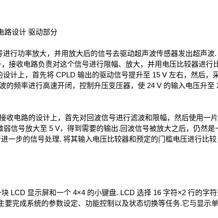
电路设计 驱动部分
号进行功率放大，并用放大后的信号去驱动超声波传感器发出超声波.
号，接收电路负责对这个信号进行限幅、放大，并用电压比较器进行
的设计上，首先将 CPLD 输出的驱动信号提升至 15 V 左右，然后
以超声波的频率进行高速开闭，控制升压变压器，使 24 V 的输入电压升至 
在接收电路的设计上，首先对回波信号进行滤波和限幅，然后使用一片优
V 的微弱信号放大至 5 V，得到需要的输出.回波信号被放大之后，仍
进行进一步的信号处理. 将其输入电压比较器和预定的门槛电压进行比
D 显示屏和一个 4×4 的小键盘. LCD 选择 16 字符×2 行
 键盘主要完成系统的参数设定、功能控制以及状态切换等任务.它与显