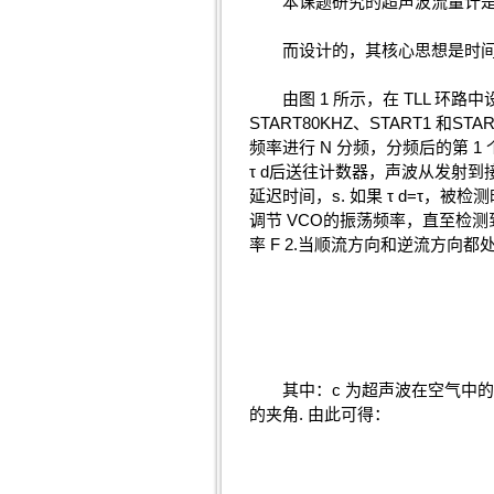
本课题研究的超声波流量计是采
而设计的，其核心思想是时间锁定环
由图 1 所示，在 TLL 环路中
START80KHZ、START1 
频率进行 N 分频，分频后的第 
τ d后送往计数器，声波从发射到接收的
延迟时间，s. 如果 τ d=τ，
调节 VCO的振荡频率，直至检测到时
率 F 2.当顺流方向和逆流方向
其中：c 为超声波在空气中的传播速
的夹角. 由此可得：