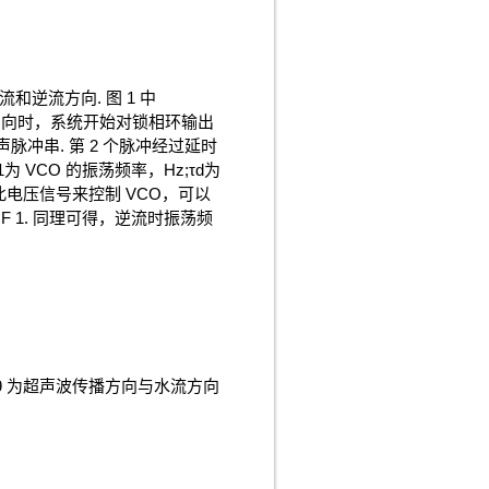
和逆流方向. 图 1 中
到顺流方向时，系统开始对锁相环输出
冲串. 第 2 个脉冲经过延时
为 VCO 的振荡频率，Hz;τd为
用此电压信号来控制 VCO，可以
 F 1. 同理可得，逆流时振荡频
;θ 为超声波传播方向与水流方向