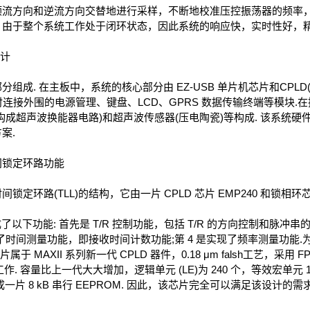
方向和逆流方向交替地进行采样，不断地校准压控振荡器的频率，
ΔF. 由于整个系统工作处于闭环状态，因此系统的响应快，实时性好，精
计
. 在主板中，系统的核心部分由 EZ-USB 单片机芯片和CPLD
同时连接外围的电源管理、键盘、LCD、GPRS 数据传输终端等模块
成超声波换能器电路)和超声波传感器(压电陶瓷)等构成. 该系统硬件
案.
间锁定环路功能
环路(TLL)的结构，它由一片 CPLD 芯片 EMP240 和锁相环芯片
以下功能: 首先是 T/R 控制功能，包括 T/R 的方向控制和脉冲
了时间测量功能，即接收时间计数功能;第 4 是实现了频率测量功能.为
该芯片属于 MAXII 系列新一代 CPLD 器件，0.18 μm falsh工艺，采
. 容量比上一代大大增加，逻辑单元 (LE)为 240 个，等效宏单元 192
集成一片 8 kB 串行 EEPROM. 因此，该芯片完全可以满足该设计的需求