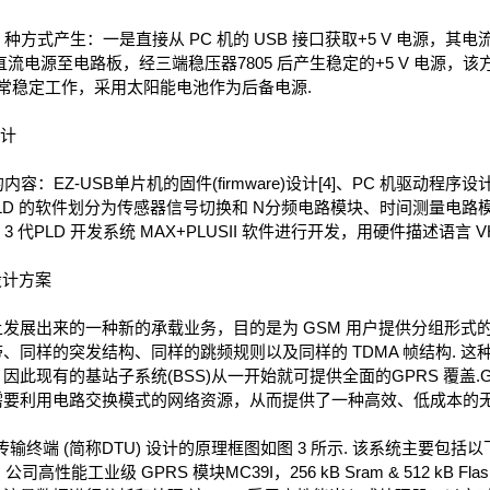
式产生：一是直接从 PC 机的 USB 接口获取+5 V 电源，其电流
流电源至电路板，经三端稳压器7805 后产生稳定的+5 V 电源，
正常稳定工作，采用太阳能电池作为后备电源.
计
Z-USB单片机的固件(firmware)设计[4]、PC 机驱动程序设计[4-
D 的软件划分为传感器信号切换和 N分频电路模块、时间测量电路模
第 3 代PLD 开发系统 MAX+PLUSII 软件进行开发，用硬件描述语言 
设计方案
发展出来的一种新的承载业务，目的是为 GSM 用户提供分组形式的数据
、同样的突发结构、同样的跳频规则以及同样的 TDMA 帧结构. 
此现有的基站子系统(BSS)从一开始就可提供全面的GPRS 覆盖.
要利用电路交换模式的网络资源，从而提供了一种高效、低成本的无
端 (简称DTU) 设计的原理框图如图 3 所示. 该系统主要包括以下几个
性能工业级 GPRS 模块MC39I，256 kB Sram & 512 kB Flash.