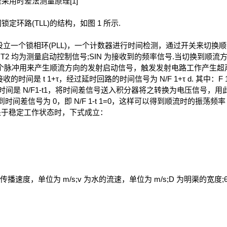
用时差法测量原理[1]
路(TLL)的结构，如图 1 所示.
设立一个锁相环(PLL)，一个计数器进行时间检测，通过开关来切换顺流
和START2 均为测量启动控制信号;SIN 为接收到的频率信号.当切换
1 个脉冲用来产生顺流方向的发射启动信号，触发发射电路工作产生超声脉
时间是 t 1+τ，经过延时回路的时间信号为 N/F 1+τ d. 其中：F 1
被检测时间是 N/F1-t1，将时间差信号送入积分器将之转换为电压信号，
间差信号为 0，即 N/F 1-t 1=0，这样可以得到顺流时的振荡频率
都处于稳定工作状态时，下式成立：
度，单位为 m/s;v 为水的流速，单位为 m/s;D 为明渠的宽度