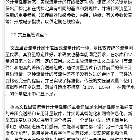
的计量性能状态，实现流量计的在线检定功能。该技术的关键是确
保出厂检定和在线检定具有相同的基准和复现性，并将代表流量计
性能的重要参数（如传感器励磁参数、内阻、绝缘、有关参数设置
等）形成电子指纹，以供定期在线检查。
2.2 文丘里管流盘计
文丘里管流量计属于差压式流量计的一种，是比较传统的流量测
量仪表。其测量稳定性好，准确度也基本能满足要求，在水库和少
量的自来水公司有一定的应用。文丘里管流量计由文丘里管（节流
件）和配套的差压变送器组成，通过测量流过节流件前后的差压计
算出流量。这种流量计的节流件差不多没有改进的余地了，已经达
到比较完善的程度，并已实现了标准化。传统的文丘里流量计使用
模拟型差压变送器，测量准确度不很高（1.0%一1.5%），在现代水
厂的计量应用中稍显不足。
提高文丘里管流量计计量性能的主要途径是采用高性能高准确度
的差压变送器和专用计量软件，并实现其智能化和网络信息化。新
型差压变送器的发展趋于两个极端，一个是轻小型，追求简单化，
采用扩散硅固态压力传感器，性能和可靠性都不错；另一个是高精
度多功能型，采用单片机数字信号处理技术，实现智能化和信息
化。与文丘里管配套的多为电容式智能化差压变送器，通过其内部