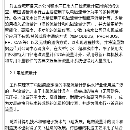
对主要城市自来水公司和水库在用大口径流量计应用情况的调
查，我国城镇供水行业主要使用了以电磁流量计为丰的多种流量
计。各地自来水公司大量使用了电磁流量计和超声流量计等，少量
沿用插入式流量计（涡轮流量计和电磁流量计等），并大量更新为
智能化、高精度、多功能的流量仪表。少数自来水公司已实现或部
分应用了有线/总线式数字通信方式（如MODBUS，PROFIBUS，
FF，CAN等）以及无线的通信方式，以实现远程抄表，并将流量数
据远传到公司中心调度室。在大型引水工程和水库中，除了使用大
口径和特大口径电磁流量计和超声流量计外，采用最新计算机技术
和专用计量软件的古典文丘里管流量计系统也得到大量应用。
2.1 电磁流量计
工作原理基于电磁感应定律的电磁流量计是供水行业使用最广泛
的一种流量计。由于电磁流量计具有一些突出的特点（无可动件、
无压损、流量范围度大、高准确度、耐腐蚀性和高可靠性等），成
为发展较快且技术较成熟的流量检测仪表，并成为供水行业首选的
流量计。
随着计算机技术和微电子技术的飞速发展，电磁流量计的设计和
制造技术也获得了突飞猛进的发展。传感器的制造工艺采用了适合