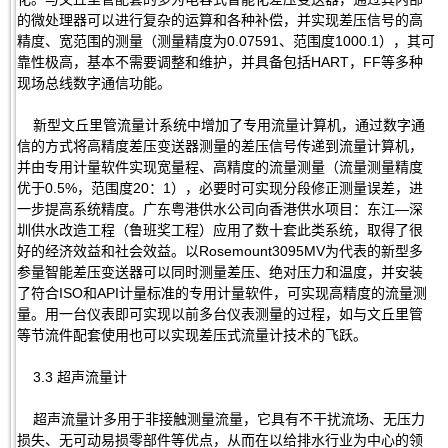
的微处理器可以进行复杂的运算和各种补偿，并实现差压信号的高
精度、宽范围的测量（测量精度为0.07591、范围度1000.1），其可
靠性极高，基本不需要调整和维护，并具备包括HART，FF等多种
现场总线数字通信功能。
新型文丘里管流量计系统中增加了专用流量计算机，通过数字通
信的方式将高精度差压变送器测量的差压信号传递到流量计算机，
并由专用计量软件实现宽量程、高精度的流量测量（流量测量精度
优于0.5%，范围度20：1），必要时可实现分段修正测量误差，进
一步提高系统精度。广东粤港供水公司向香港供水项目：东江—深
圳供水改造工程（鲁班奖工程）应用了数十套此类系统，取得了很
好的经济效益和社会效益。以Rosemount3095MV为代表的新型多
参量智能差压变送器可以同时测量差压、绝对压力和温度，并安装
了符合ISO和API计量标准的专用计量软件，可实现高精度的流量测
量。用一台仪表即可实现以前多台仪表测量的过程，如与文丘里管
等节流件配套使用也可以实现差压式流量计技术的飞跃。
3.3 超声流量计
超声流量计多用于非接触测量流量，它具有不干扰流场、无压力
损失、无可动易损零部件等优点，从而在以给排水行业为中心的领