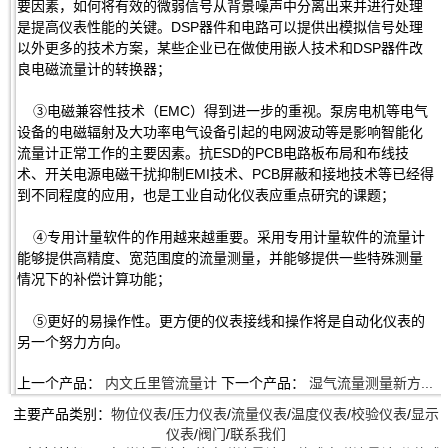
要因素，如何将有效的微弱信号从背景噪声中分离出来并进行处理
是提高仪表性能的关键。DSP器件和电路可以提供出模拟信号处理
以外更多的技术方案，某些企业已在做使用嵌人技术和DSP器件改
良电磁流量计的转换器；
③电磁兼容性技术（EMC）得到进一步的重视。泵房电机等电气
设备的电磁辐射及大功率电气设备引起的电网波动等是影响智能化
流量计正常工作的主要因素。抗ESD的PCB电路板布局和布线技
术、开关电源电磁干扰抑制EMI技术、PCB屏蔽和接地技术等已经得
到不同程度的应用，也是工业自动化仪表应重点研究的课题；
④专用计量软件的作用越来越重要。采用专用计量软件的流量计
能够提供高精度、宽范围度的流量测量，并能够提供一些特殊测量
情况下的补偿计算功能；
⑤更好的易操作性。更方便的仪表接线和操作将是自动化仪表的
另一个努力方向。
上一个产品：
内文丘里管流量计
下一个产品：
湿气流量测量新方...
主要产品类别：
物位仪表
/
压力仪表
/
流量仪表
/
温度仪表
/
校验仪表
/
显示
仪表
/
阀门
/
联系我们