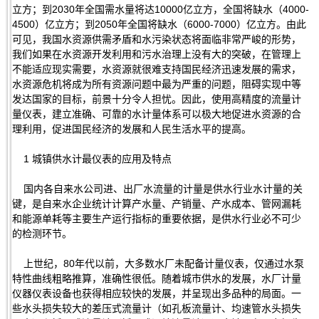
立方；到2030年全国需水量将达10000亿立方，全国将缺水（4000-
4500）亿立方；到2050年全国将缺水（6000-7000）亿立方。由此
可见，我国水资源供需矛盾和水污染状态将面临非常严峻的形势，
我们如果在水资源开发利用和污水治理上没有大的突破，在管理上
不能适应现实需要，水资源就很难支持国民经济迅速发展的需求，
水资源危机将成为所有资源问题中最为严重的问题，阻碍实现中等
发达国家的目标，前景十分令人担忧。因此，使用高精度的流量计
量仪表，建立准确、可靠的水计量体系可以极大地促进水资源的合
理利用，促进国民经济的发展和人民生活水平的提高。
1 城镇供水计最仪表的应用及特点
国内各自来水公司进、出厂水流量的计量是供水行业水计量的关
键，是自来水企业统计计算产水量、产销量、产水成本、管网漏耗
和能源单耗等主要生产运行指标的重要依据，是供水行业必不可少
的检测环节。
上世纪，80年代以前，大多数水厂未配备计量仪表，仅通过水泵
特性曲线粗略推算，准确性很低。随着城市供水的发展，水厂计量
仪器仪表设备也获得相应较快的发展，并呈现出多品种的局面。一
些水头损失较大的差压式流量计（如孔板流量计、均速管水头损失