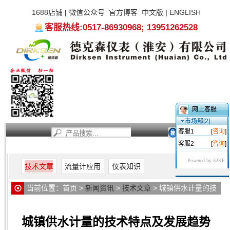
1688店铺
|
微信公众号
官方博客
中文版
|
ENGLISH
客服热线:0517-86930968; 13951262528
网上客服
市场部[2]
客服1
[
咨询
]
客服2
[
咨询
]
首页
新闻资讯
产品中心
服务支持
关于我们
Powered by 53KF
技术文章
流量计应用
仪表知识
当前位置：
首页
>
新闻资讯
>
技术文章
> 城镇供水计量的技
术特点及发展趋势
城镇供水计量的技术特点及发展趋势