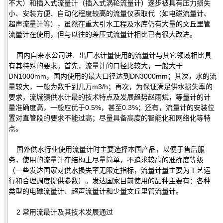
不大）和插入式流量计（插入式涡轮流量计）逐步被具有压力损失
小、安装方便、自动化程度较高的流量仪表取代（如电磁流量计、
超声流量计等），虽然在重大引水工程及水库仍有大量的文丘里管
流量计在使用，但与以往的差压式流量计相比已有很大改进。
国内自来水公司进、出厂水计量使用的流量计与其它领域相比具
有其特殊的要求。首先，流量计的口径比较大，一般大于
DN1000mm，国内使用的最大口径达到DN3000mm；其次，水的流
量较大，一般为数千到几万m3/h；再次，为保证满足供水损失率的
要求，流城镇供水计最的技术特点及发展趋势赵雨斌，等量计的计
量准确度高，一般应优于0.5%，甚至0.3%；还有，流量计的安装位
置对直管段的要求不能过高；尽量具备高度的智能化和网络化等特
点。
国外供水行业使用流量计时主要选择本国产品，以便于售后服
务，使用的流量计在结构上尽量简单，不追求较高的准确度等级
（一些发达国家对供水损失率无限定指标，流量计量主要为工艺运
行和合理调度提供参数）。发达国家目前使用的品种主要有：各种
类型的电磁流量计、超声流量计和少量文丘里管流量计。
2 常用流最计及其技术发展通过