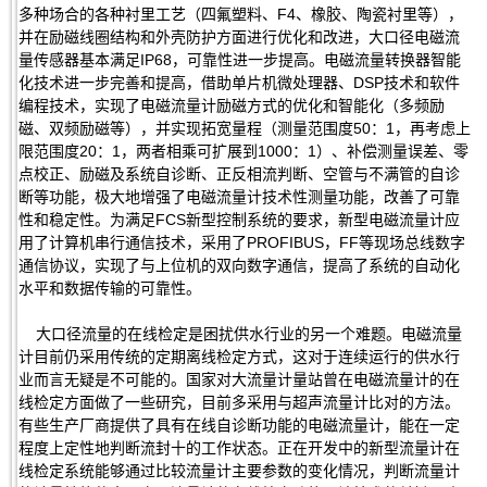
多种场合的各种衬里工艺（四氟塑料、F4、橡胶、陶瓷衬里等），
并在励磁线圈结构和外壳防护方面进行优化和改进，大口径电磁流
量传感器基本满足IP68，可靠性进一步提高。电磁流量转换器智能
化技术进一步完善和提高，借助单片机微处理器、DSP技术和软件
编程技术，实现了电磁流量计励磁方式的优化和智能化（多频励
磁、双频励磁等），并实现拓宽量程（测量范围度50：1，再考虑上
限范围度20：1，两者相乘可扩展到1000：1）、补偿测量误差、零
点校正、励磁及系统自诊断、正反相流判断、空管与不满管的自诊
断等功能，极大地增强了电磁流量计技术性测量功能，改善了可靠
性和稳定性。为满足FCS新型控制系统的要求，新型电磁流量计应
用了计算机串行通信技术，采用了PROFIBUS，FF等现场总线数字
通信协议，实现了与上位机的双向数字通信，提高了系统的自动化
水平和数据传输的可靠性。
大口径流量的在线检定是困扰供水行业的另一个难题。电磁流量
计目前仍采用传统的定期离线检定方式，这对于连续运行的供水行
业而言无疑是不可能的。国家对大流量计量站曾在电磁流量计的在
线检定方面做了一些研究，目前多采用与超声流量计比对的方法。
有些生产厂商提供了具有在线自诊断功能的电磁流量计，能在一定
程度上定性地判断流封十的工作状态。正在开发中的新型流量计在
线检定系统能够通过比较流量计主要参数的变化情况，判断流量计