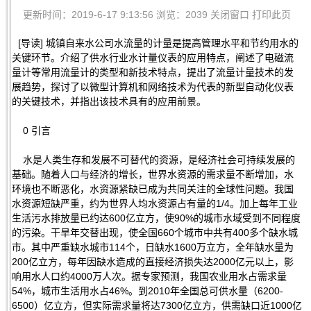
更新时间：2019-6-17 9:13:56 浏览：2039
关闭窗口
打印此页
[导读] 城镇自来水公司水流量的计量是提高管理水平和节约用水的
关键环节。介绍了供水行业水计量仪表的应用特点，阐述了电磁流
量计等常用流量计的类型和新技术特点，提出了流量计量技术的发
展趋势，探讨了以微型计算机和网络技术为代表的新型自动化仪表
的关键技术，并指出该技术具有的应用前景。
0 引言
水是人类生存和发展不可替代的资源，是经济社会可持续发展的
基础。随着人口与经济的增长，世界水资源的需求量不断增加，水
环境也不断恶化，水资源紧缺已成为共同关注的全球性问题。我国
水资源短缺严重，约为世界人均水资源占有量的1/4。加上每年工业
生活污水排放量已约达600亿立方，使90%的城市水域受到不同程度
的污染。干旱年交替出现，使全国660个城市中共有400多个缺水城
市。其中严重缺水城市114个，日缺水1600万立方，全年缺水量为
200亿立方，每年因缺水造成的直接经济损失达2000亿元以上，影
响用水人口约4000万人次。据专家预测，我国农业用水占需求量
54%，城市生活用水占46%。到2010年全国总可供水量（6200-
6500）亿立方，但实际需求量将达7300亿立方，供需缺口近1000亿