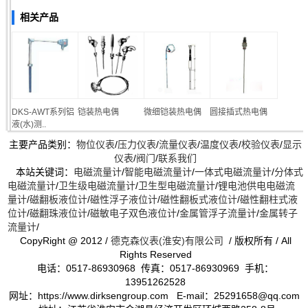
相关产品
DKS-AWT系列铝
铠装热电偶
微细铠装热电偶
圆接插式热电偶
液(水)测..
主要产品类别：
物位仪表
/
压力仪表
/
流量仪表
/
温度仪表
/
校验仪表
/
显示
仪表
/
阀门
/
联系我们
本站关键词：
电磁流量计
/
智能电磁流量计
/
一体式电磁流量计
/
分体式
电磁流量计
/
卫生级电磁流量计
/
卫生型电磁流量计
/
锂电池供电电磁流
量计
/
磁翻板液位计
/
磁性浮子液位计
/
磁性翻板式液位计
/
磁性翻柱式液
位计
/
磁翻珠液位计
/
磁敏电子双色液位计
/
金属管浮子流量计
/
金属转子
流量计
/
CopyRight @ 2012 /
德克森仪表(淮安)有限公司
/ 版权所有 / All
Rights Reserved
电话：0517-86930968 传真：0517-86930969 手机：
13951262528
网址：https://www.dirksengroup.com E-mail：25291658@qq.com