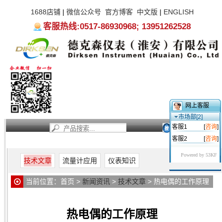
1688店铺
|
微信公众号
官方博客
中文版
|
ENGLISH
客服热线:0517-86930968; 13951262528
网上客服
市场部[2]
客服1
[
咨询
]
客服2
[
咨询
]
首页
新闻资讯
产品中心
服务支持
关于我们
Powered by 53KF
技术文章
流量计应用
仪表知识
当前位置：
首页
>
新闻资讯
>
技术文章
> 热电偶的工作原理
热电偶的工作原理