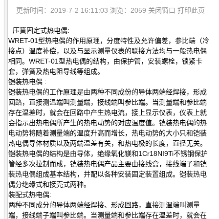
更新时间：2019-7-2 16:11:03 浏览：2059
关闭窗口
打印此页
压簧固定式热电偶:
WRET-01型热电偶的作用原理，分度特性及允许偏差，参比端（冷
接点）温度补偿，以及与显示测量仪表的联接方法均与一般热电偶
相同。WRET-01型热电偶的结构，由保护管，安装螺栓，锁紧卡
套，弹簧及热电阻导线等组成。
铠装热电偶 :
铠装热电偶的工作原理是由两种不同成份的导体两端经焊接，形成
回路，直接测温端叫测量端，接线端叫参比端。当测量端和参比端
存在温差时，就会在回路中产生热电流，接上显示仪表，仪表上就
会指示出热电偶所产生的热电动势的对应温度值。铠装热电偶的热
电动势将随着测量端的温度升高而增长，热电动势的大小只和铠装
热电偶导体材质以及两端温差有关，和热电极的长度，直径无关。
铠装热电偶的结构是由导体，绝缘氧化镁和1Cr18NI9Ti不锈钢保护
管经多次拉制而成，铠装热电偶产品主要由接线盒，接线端子和铠
装热电偶组成基本结构，并配以各种安装固定装置组成。铠装热电
偶分绝缘式和接壳式两种。
装配式热电偶:
两种不同成分的导体两端经焊接、形成回路，直接测温端叫测量
端，接线端子端叫参比端。当测量端和参比端存在温差时，就会在