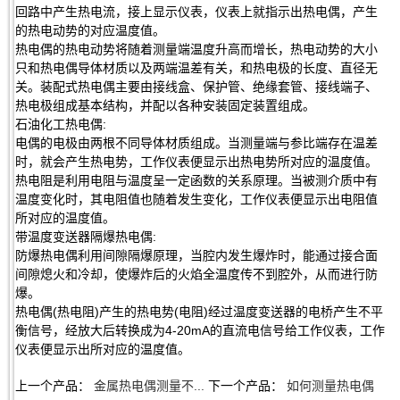
回路中产生热电流，接上显示仪表，仪表上就指示出热电偶，产生
的热电动势的对应温度值。
热电偶的热电动势将随着测量端温度升高而增长，热电动势的大小
只和热电偶导体材质以及两端温差有关，和热电极的长度、直径无
关。装配式热电偶主要由接线盒、保护管、绝缘套管、接线端子、
热电极组成基本结构，并配以各种安装固定装置组成。
石油化工热电偶:
电偶的电极由两根不同导体材质组成。当测量端与参比端存在温差
时，就会产生热电势，工作仪表便显示出热电势所对应的温度值。
热电阻是利用电阻与温度呈一定函数的关系原理。当被测介质中有
温度变化时，其电阻值也随着发生变化，工作仪表便显示出电阻值
所对应的温度值。
带温度变送器隔爆热电偶:
防爆热电偶利用间隙隔爆原理，当腔内发生爆炸时，能通过接合面
间隙熄火和冷却，使爆炸后的火焰全温度传不到腔外，从而进行防
爆。
热电偶(热电阻)产生的热电势(电阻)经过温度变送器的电桥产生不平
衡信号，经放大后转换成为4-20mA的直流电信号给工作仪表，工作
仪表便显示出所对应的温度值。
上一个产品：
金属热电偶测量不...
下一个产品：
如何测量热电偶