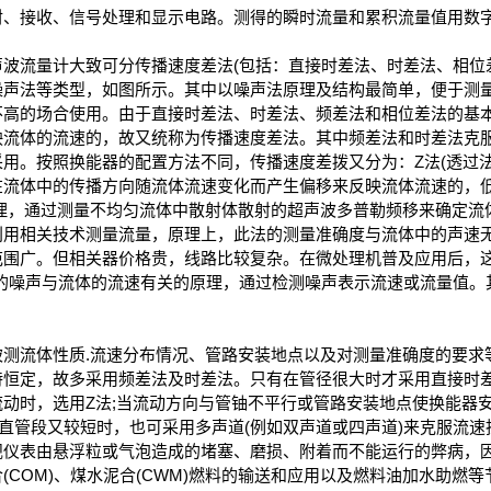
射、接收、信号处理和显示电路。测得的瞬时流量和累积流量值用数
波流量计大致可分传播速度差法(包括：直接时差法、时差法、相位
噪声法等类型，如图所示。其中以噪声法原理及结构最简单，便于测
不高的场合使用。由于直接时差法、时差法、频差法和相位差法的基
映流体的流速的，故又统称为传播速度差法。其中频差法和时差法克
。按照换能器的配置方法不同，传播速度差拨又分为：Z法(透过法)、
在流体中的传播方向随流体流速变化而产生偏移来反映流体流速的，
原理，通过测量不均匀流体中散射体散射的超声波多普勒频移来确定流
利用相关技术测量流量，原理上，此法的测量准确度与流体中的声速
范围广。但相关器价格贵，线路比较复杂。在微处理机普及应用后，这
生的噪声与流体的流速有关的原理，通过检测噪声表示流速或流量值。
被测流体性质.流速分布情况、管路安装地点以及对测量准确度的要求
持恒定，故多采用频差法及时差法。只有在管径很大时才采用直接时
动时，选用Z法;当流动方向与管铀不平行或管路安装地点使换能器
直管段又较短时，也可采用多声道(例如双声道或四声道)来克服流
规仪表由悬浮粒或气泡造成的堵塞、磨损、附着而不能运行的弊病，
(COM)、煤水泥合(CWM)燃料的输送和应用以及燃料油加水助燃