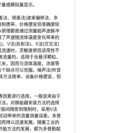
字量或模拟量显示。
差法、频差法)波束偏移法、多
量和携带，价格便宜但准确度较
本原理都是通过测量超声波脉冲
服了声速随流体温度变化带来的
V法(反射法)、X法(交叉法)
低流速时，灵敏度很低适用性不
体流量的，适用于含悬浮颗粒、
无关，因而与流体温度，浓度等
个缺点可以克服。噪声法(听音
其方法简单，设备价格便宜，但
等因素进行选择。一般说来由于
差法。对换能器安装方法的选择
安装间隔受到限制时，采用V法
速扰动带来的流量测量误差。多普
因而得以迅速发展。随着工业的
等节能方法的发展，都为多普勒超