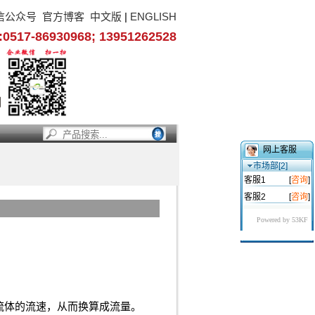
信公众号
官方博客
中文版
|
ENGLISH
17-86930968; 13951262528
网上客服
市场部[2]
客服1
[
咨询
]
客服2
[
咨询
]
Powered by 53KF
流体的流速，从而换算成流量。