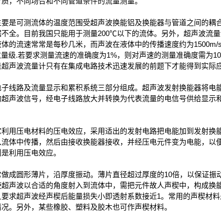
介质，不同场合和不同管道条件的流量测量。
主要是可测流体的温度范围受超声波换能铝及换能器与管道之间的耦
不全。目前我国只能用于测量200℃以下的流体。另外，超声波流
体的流速常常是每秒几米，而声波在液体中的传播速度约为1500m/s
数量级.若要求测量流速的准确度为1%，则对声速的测量准确度需为10-
是超声波流量计只有在集成电路技术迅速发展的前题下才能得到实际
电子线路及流量显示和累积系统三部分组成。超声波发射换能器将电
的超声波信号，经电子线路放大并转换为代表流量的电信号供给显示
它利用压电材料的压电效应，采用适出的发射电路把电能加到发射换
入流体中传播，然后由接收换能器接收，并经压电元件变为电能，以
则是利用压电效应。
做成圆形薄片，沿厚度振动。薄片直径超过厚度的10倍，以保证振
超声波以合适的角度射入到流体中，需把元件故人声楔中，构成换能
且要求超声波经声楔后能量损失小即透射系数接近1。常用的声楔材料
情况。另外，某些橡胶、塑料及胶木也可作声楔材料。