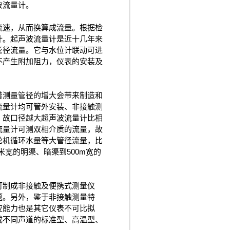
波流量计。
流速，从而换算成流量。根据检
计。起声波流量计是近十几年来
管径流量。它与水位计联动可进
不产生附加阻力，仪表的安装及
着测量管径的增大会带来制造和
流量计均可管外安装、非接触测
，故口径越大超声波流量计比相
流量计可测双相介质的流量，故
轮机循环水量等大管径流量，比
宽的明渠、暗渠到500m宽的
可制成非接触及便携式测量仪
题。另外，鉴于非接触测量特
应能力也是其它仪表不可比拟
成不同声道的标准型、高温型、