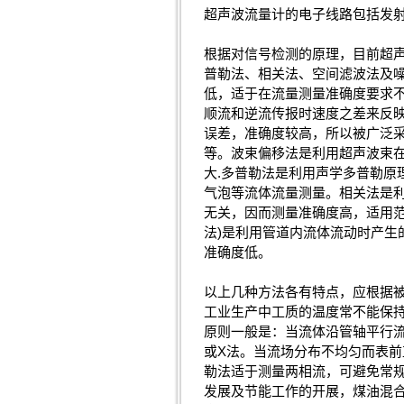
超声波流量计的电子线路包括发
根据对信号检测的原理，目前超声
普勒法、相关法、空间滤波法及
低，适于在流量测量准确度要求
顺流和逆流传报时速度之差来反
误差，准确度较高，所以被广泛采用
等。波束偏移法是利用超声波束
大.多普勒法是利用声学多普勒
气泡等流体流量测量。相关法是
无关，因而测量准确度高，适用
法)是利用管道内流体流动时产
准确度低。
以上几种方法各有特点，应根据
工业生产中工质的温度常不能保
原则一般是：当流体沿管轴平行流
或X法。当流场分布不均匀而表前
勒法适于测量两相流，可避免常
发展及节能工作的开展，煤油混合