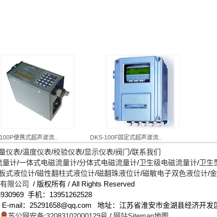
-100P便携式超声波流..
DKS-100F固定式超声波流..
量仪表
/
温度仪表
/
校验仪表
/
显示仪表
/
阀门
/
联系我们
流量计
/
一体式电磁流量计
/
分体式电磁流量计
/
卫生级电磁流量计
/
卫生
板式液位计
/
磁性翻柱式液位计
/
磁翻珠液位计
/
磁敏电子双色液位计
/
金
)有限公司
/ 版权所有 / All Rights Reserved
930969 手机：13951262528
up.com E-mail：25291658@qq.com 地址：江苏省淮安市金湖县经济
/
苏公网安备:32083102000129号
/
网站Sitemap地图