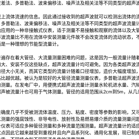
度差法、多普勒法、波束偏移法、噪声法及相关法等不同类型的超声
载上流体流速的信息。因此通过接收到的超声波就可以检测出流体的
、多普勒法、波束偏移法、噪声法及相关法等不同类型的超声波流量
始应用的一种非接触式仪表，适于测量不易接触和观察的流体以及大
声波流量比不用在流体中安装测量元件故不会改变流体的流动状态，
而是一种理想的节能型流量计。
普遍存在着大管径、大流量测量困难的问题，这是因为一般流量计随
加大、安装不仅这些缺点，超声波流量计均可避免。因为各类超声波
口径大小无关，而其它类型的流量计随着口径增加，造价大幅度增加
格比越优越。被认为是较好的大管径流量测量仪表，多普勒法超声波
的测量。在发电厂中，用便携式超声波流量计测量水轮机进水量、汽
声被流量汁也可用于气体测量。管径的适用范围从2cm到5m，从几米
准确度几乎不受被测流体温度、压力、粘度、密度等参数的影响，又
以测量的强腐蚀性、非导电性、放射性及易燃易爆介质的流量测量问
台仪表可适应多种管径测量和多种流量范围测量。超声波流量计的适
优点因此它越来越受到重视并且向产品系列化、通用化发展，现已制