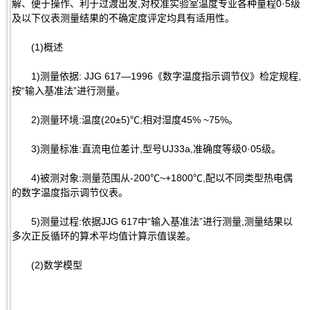
解、便于操作、利于过渡出发,对校准实验室温度专业各种量程0·5级
及以下仪表测量结果的不确定度评定均具有适用性。
(1)概述
1)测量依据: JJG 617—1996《数字温度指示调节仪》检定规程,
按“输入基准法”进行测量。
2)测量环境:温度(20±5)℃;相对湿度45% ~75%。
3)测量标准:直流电位差计,型号UJ33a,准确度等级0·05级。
4)被测对象:测量范围从-200℃~+1800℃,配以不同类型热电偶
的数字温度指示调节仪表。
5)测量过程:依据JJG 617中“输入基准法”进行测量,测量结果以
多次正反循环的算术平均值计算示值误差。
(2)数学模型