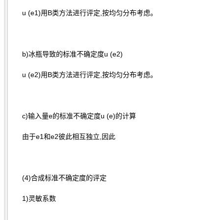
u (e1)用B类方法进行评定,按均匀分布考虑。
b)冰瓶导致的标准不确定度u (e2)
u (e2)用B类方法进行评定,按均匀分布考虑。
c)输入量e的标准不确定度u (e)的计算
由于e1和e2彼此相互独立,因此
(4)合成标准不确定度的评定
1)灵敏系数