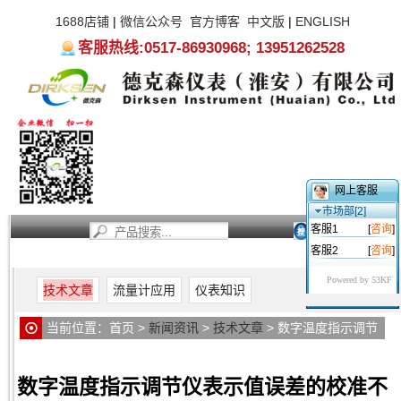
1688店铺
|
微信公众号
官方博客
中文版
|
ENGLISH
客服热线:0517-86930968; 13951262528
网上客服
市场部[2]
客服1
[
咨询
]
客服2
[
咨询
]
首页
新闻资讯
产品中心
服务支持
关于我们
Powered by 53KF
技术文章
流量计应用
仪表知识
当前位置：
首页
>
新闻资讯
>
技术文章
> 数字温度指示调节
仪表示值误差的校准不确定度评定规范
数字温度指示调节仪表示值误差的校准不