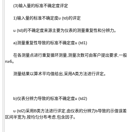
(3)输入量的标准不确定度评定
1)输入量的标准不确定度u (td)的评定
u (td)的不确定度来源主要为仪表的测量重复性和分辨力。
a)测量重复性导致的标准不确定度u (td1)
在各测量点进行重复循环测量,测量次数可由客户提出要求,一般
n≥6。
测量结果以算术平均值给出,采用A类方法进行评定。
b)仪表分辨力导致的标准不确定度u (td2)
u (td2)采用B类方法进行评定,由仪表的分辨力b导致的示值误差
区间半宽为,按均匀分布考虑,包含因子。