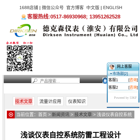
1688店铺
|
微信公众号
官方博客
中文版
|
ENGLISH
客服热线:0517-86930968; 13951262528
网上客服
市场部[2]
客服1
[
咨询
]
客服2
[
咨询
]
首页
新闻资讯
产品中心
服务支持
关于我们
Powered by 53KF
技术文章
流量计应用
仪表知识
当前位置：
首页
>
新闻资讯
>
技术文章
> 浅谈仪表自控系统
防雷工程设计
浅谈仪表自控系统防雷工程设计